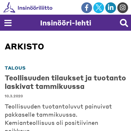
Skip
to
content
Insinööri-lehti
ARKISTO
TALOUS
Teollisuuden tilaukset ja tuotanto
laskivat tammikuussa
10.3.2020
Teollisuuden tuotantoluvut painuivat
pakkaselle tammikuussa.
Kemianteollisuus oli positiivinen
poikkeus.