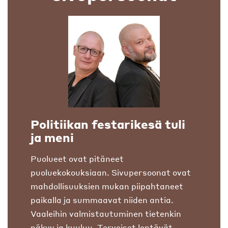
Politiikan festarikesä tuli
ja meni
Puolueet ovat pitäneet
puoluekokouksiaan. Sivupersoonat ovat
mahdollisuuksien mukan piipahtaneet
paikalla ja summaavat niiden antia.
Vaaleihin valmistautuminen tietenkin
näkyy ja kuuluu. Terveiset lentävät