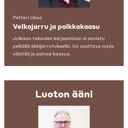
Petteri Oksa
Velkajarru ja palkkakaasu
Julkisen talouden korjaaminen ei onnistu
pelkällä äkkijarrutuksella. On osattava myös
väistää ja painaa kaasua.
Luoton ääni