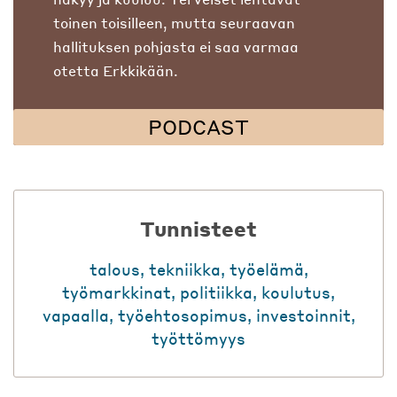
toinen toisilleen, mutta seuraavan
hallituksen pohjasta ei saa varmaa
otetta Erkkikään.
PODCAST
Tunnisteet
talous
,
tekniikka
,
työelämä
,
työmarkkinat
,
politiikka
,
koulutus
,
vapaalla
,
työehtosopimus
,
investoinnit
,
työttömyys