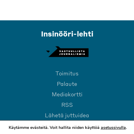
Insinööri-lehti
Toimitus
Palaute
Mediakortti
RSS
Lähetä juttuidea
Käytämme evästeitä. Voit hallita niiden käyttöä
asetussivulla
.