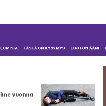
LUMISIA
TÄSTÄ ON KYSYMYS
LUOTON ÄÄNI
iime vuonna