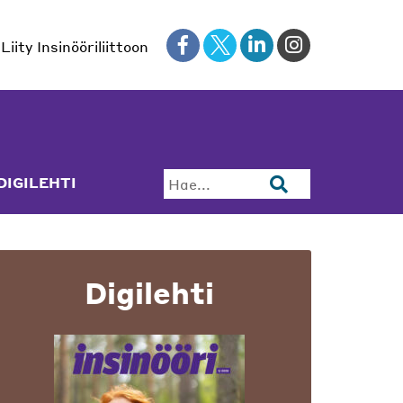
Liity Insinööriliittoon
DIGILEHTI
Hae...
Digilehti