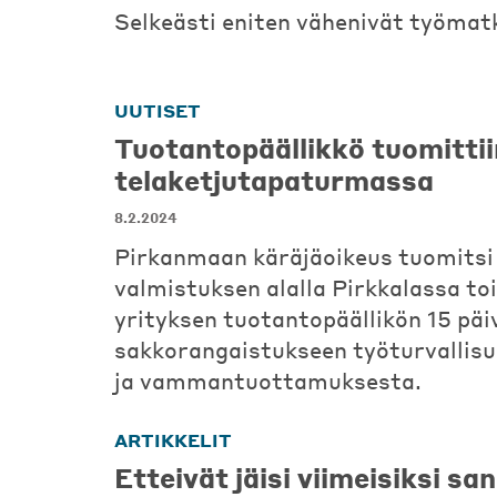
Selkeästi eniten vähenivät työma
UUTISET
Tuotantopäällikkö tuomittii
telaketjutapaturmassa
8.2.2024
Pirkanmaan käräjäoikeus tuomitsi
valmistuksen alalla Pirkkalassa to
yrityksen tuotantopäällikön 15 pä
sakkorangaistukseen työturvallis
ja vammantuottamuksesta.
ARTIKKELIT
Etteivät jäisi viimeisiksi sa