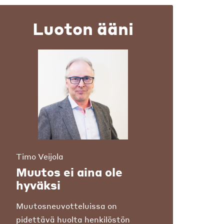
Luoton ääni
Timo Veijola
Muutos ei aina ole
hyväksi
Muutosneuvotteluissa on
pidettävä huolta henkilöstön