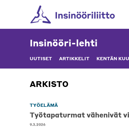
Skip
to
content
Insinööri-lehti
UUTISET
ARTIKKELIT
KENTÄN KUU
ARKISTO
TYÖELÄMÄ
Työtapaturmat vähenivät v
9.3.2026