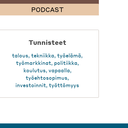
PODCAST
Tunnisteet
talous
,
tekniikka
,
työelämä
,
työmarkkinat
,
politiikka
,
koulutus
,
vapaalla
,
työehtosopimus
,
investoinnit
,
työttömyys