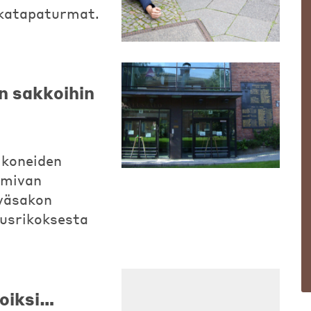
tkatapaturmat.
n sakkoihin
 koneiden
imivan
iväsakon
uusrikoksesta
noiksi…