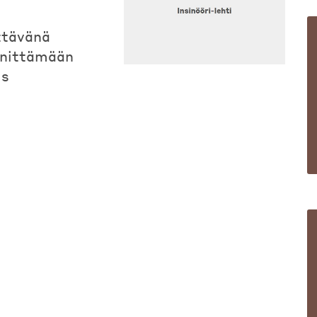
ttävänä
nnittämään
is