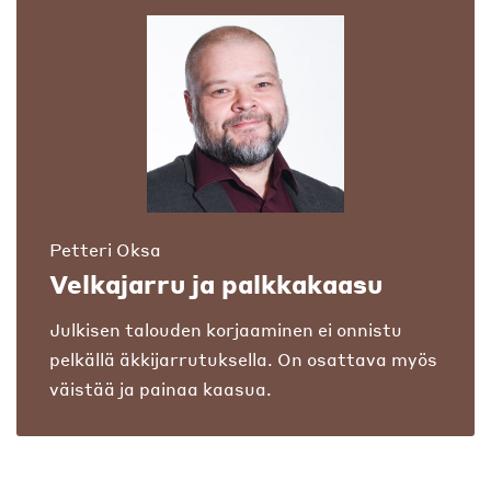
Petteri Oksa
Velkajarru ja palkkakaasu
Julkisen talouden korjaaminen ei onnistu
pelkällä äkkijarrutuksella. On osattava myös
väistää ja painaa kaasua.