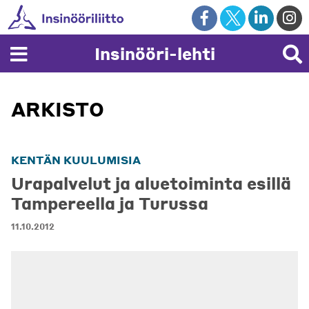
Skip
to
content
Insinööri-lehti
ARKISTO
KENTÄN KUULUMISIA
Urapalvelut ja aluetoiminta esillä
Tampereella ja Turussa
11.10.2012