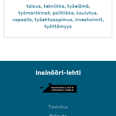
talous
,
tekniikka
,
työelämä
,
työmarkkinat
,
politiikka
,
koulutus
,
vapaalla
,
työehtosopimus
,
investoinnit
,
työttömyys
Insinööri-lehti
Toimitus
Palaute