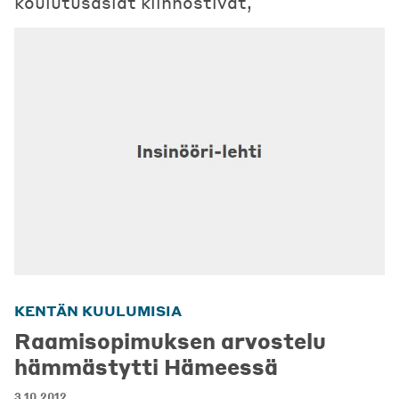
koulutusasiat kiinnostivat,
KENTÄN KUULUMISIA
Raamisopimuksen arvostelu
hämmästytti Hämeessä
3.10.2012