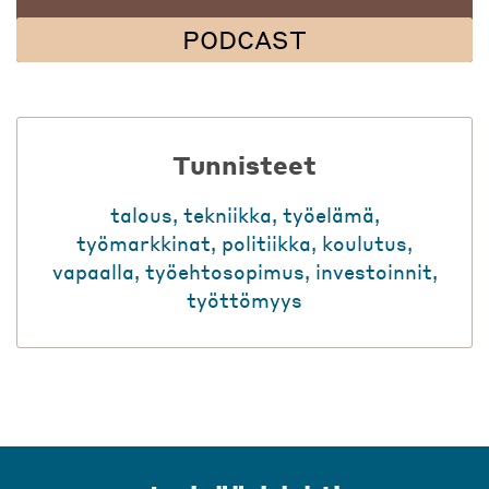
PODCAST
Tunnisteet
talous
,
tekniikka
,
työelämä
,
työmarkkinat
,
politiikka
,
koulutus
,
vapaalla
,
työehtosopimus
,
investoinnit
,
työttömyys