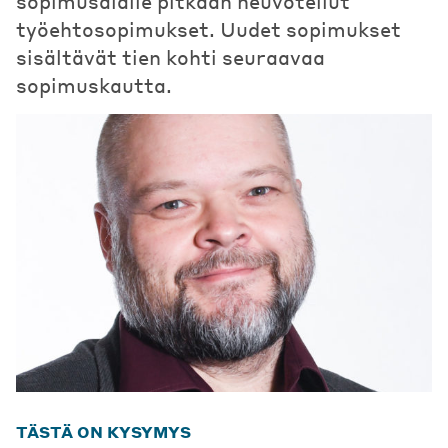
sopimusalalle pitkään neuvotellut
työehtosopimukset. Uudet sopimukset
sisältävät tien kohti seuraavaa
sopimuskautta.
TÄSTÄ ON KYSYMYS