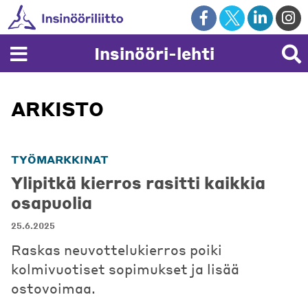
Skip
to
content
Insinööri-lehti
ARKISTO
TYÖMARKKINAT
Ylipitkä kierros rasitti kaikkia
osapuolia
25.6.2025
Raskas neuvottelukierros poiki
kolmivuotiset sopimukset ja lisää
ostovoimaa.