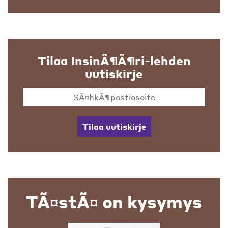
Tilaa InsinÃ¶Ã¶ri-lehden
uutiskirje
Tilaa uutiskirje
TÃ¤stÃ¤ on kysymys