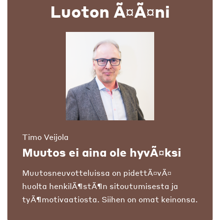
Luoton Ã¤Ã¤ni
Timo Veijola
Muutos ei aina ole hyvÃ¤ksi
Muutosneuvotteluissa on pidettÃ¤vÃ¤
huolta henkilÃ¶stÃ¶n sitoutumisesta ja
tyÃ¶motivaatiosta. Siihen on omat keinonsa.