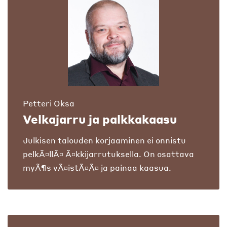
Petteri Oksa
Velkajarru ja palkkakaasu
Julkisen talouden korjaaminen ei onnistu
pelkÃ¤llÃ¤ Ã¤kkijarrutuksella. On osattava
myÃ¶s vÃ¤istÃ¤Ã¤ ja painaa kaasua.