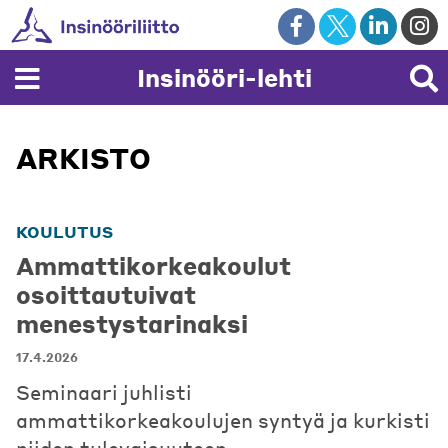
Skip
to
content
Insinööri-lehti
ARKISTO
KOULUTUS
Ammattikorkeakoulut
osoittautuivat
menestystarinaksi
17.4.2026
Seminaari juhlisti
ammattikorkeakoulujen syntyä ja kurkisti