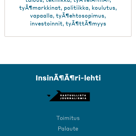
tyÃ¶markkinat
,
politiikka
,
koulutus
,
vapaalla
,
tyÃ¶ehtosopimus
,
investoinnit
,
tyÃ¶ttÃ¶myys
InsinÃ¶Ã¶ri-lehti
Toimitus
Palaute