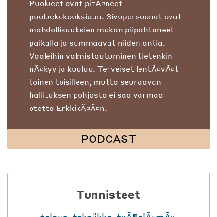
Puolueet ovat pitÃ¤neet
puoluekokouksiaan. Sivupersoonat ovat
mahdollisuuksien mukan piipahtaneet
paikalla ja summaavat niiden antia.
Vaaleihin valmistautuminen tietenkin
nÃ¤kyy ja kuuluu. Terveiset lentÃ¤vÃ¤t
toinen toisilleen, mutta seuraavan
hallituksen pohjasta ei saa varmaa
otetta ErkkikÃ¤Ã¤n.
PODCAST
Tunnisteet
talous
,
tekniikka
,
tyÃ¶elÃ¤mÃ¤
,