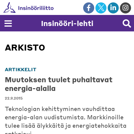
Skip
to
content
Insinööri-lehti
ARKISTO
ARTIKKELIT
Muutoksen tuulet puhaltavat
energia-alalla
22.9.2015
Teknologian kehittyminen vauhdittaa
energia-alan uudistumista. Markkinoille
tulee lisää älykkäitä ja energiatehokkaita
ratkaisuj