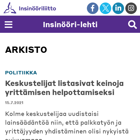
Skip
to
content
Insinööri-lehti
ARKISTO
POLITIIKKA
Keskustelijat listasivat keinoja
yrittämisen helpottamiseksi
15.7.2021
Kolme keskustelijaa uudistaisi
lainsäädäntöä niin, että palkkatyön ja
yrittäjyyden yhdistäminen olisi nykyistä
sujuvampaa.