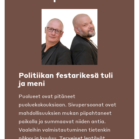
Politiikan festarikesä tuli
ja meni
Puolueet ovat pitäneet
puoluekokouksiaan. Sivupersoonat ovat
mahdollisuuksien mukan piipahtaneet
paikalla ja summaavat niiden antia.
Vaaleihin valmistautuminen tietenkin
näkyy ja kuuluu. Terveiset lentävät