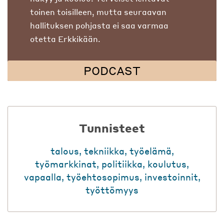
toinen toisilleen, mutta seuraavan
hallituksen pohjasta ei saa varmaa
otetta Erkkikään.
PODCAST
Tunnisteet
talous
,
tekniikka
,
työelämä
,
työmarkkinat
,
politiikka
,
koulutus
,
vapaalla
,
työehtosopimus
,
investoinnit
,
työttömyys