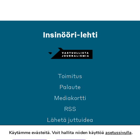
Insinööri-lehti
Toimitus
Palaute
Mediakortti
RSS
Lähetä juttuidea
Käytämme evästeitä. Voit hallita niiden käyttöä
asetussivulla
.