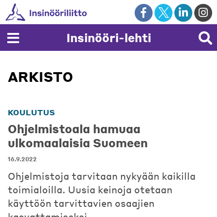
Skip
to
content
Insinööri-lehti
ARKISTO
KOULUTUS
Ohjelmistoala hamuaa
ulkomaalaisia Suomeen
16.9.2022
Ohjelmistoja tarvitaan nykyään kaikilla
toimialoilla. Uusia keinoja otetaan
käyttöön tarvittavien osaajien
kasvattamiseksi.