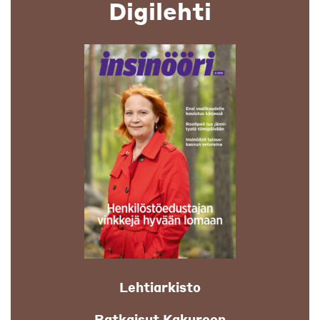
Digilehti
Lehtiarkisto
Ratkaisut Kakuroon