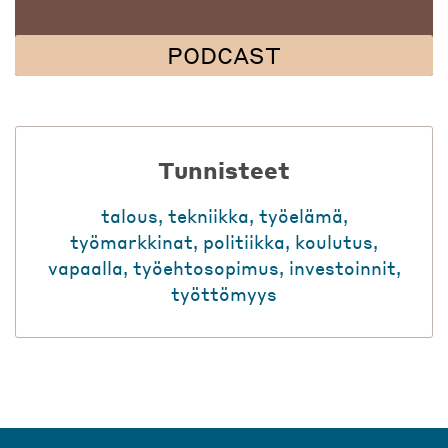
PODCAST
Tunnisteet
talous
,
tekniikka
,
työelämä
,
työmarkkinat
,
politiikka
,
koulutus
,
vapaalla
,
työehtosopimus
,
investoinnit
,
työttömyys