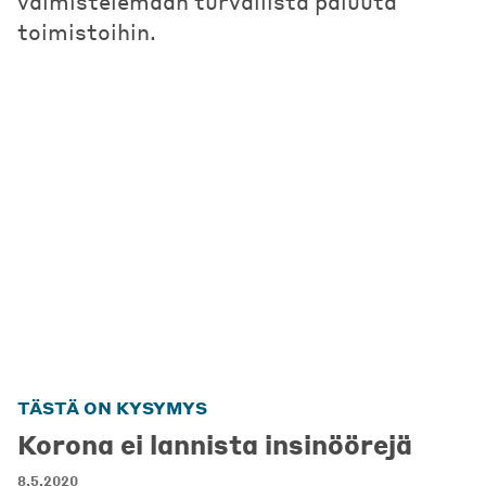
valmistelemaan turvallista paluuta
toimistoihin.
TÄSTÄ ON KYSYMYS
Korona ei lannista insinöörejä
8.5.2020