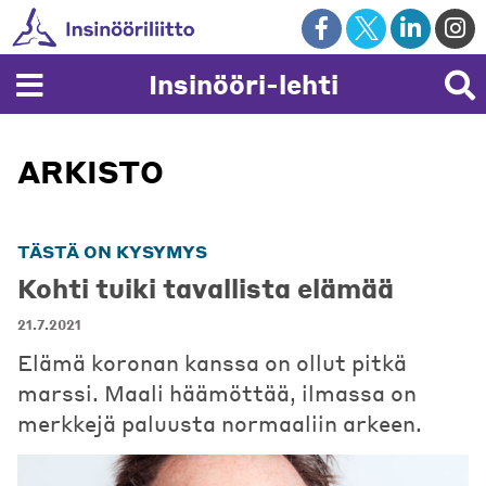
Skip
to
content
Insinööri-lehti
ARKISTO
TÄSTÄ ON KYSYMYS
Kohti tuiki tavallista elämää
21.7.2021
Elämä koronan kanssa on ollut pitkä
marssi. Maali häämöttää, ilmassa on
merkkejä paluusta normaaliin arkeen.