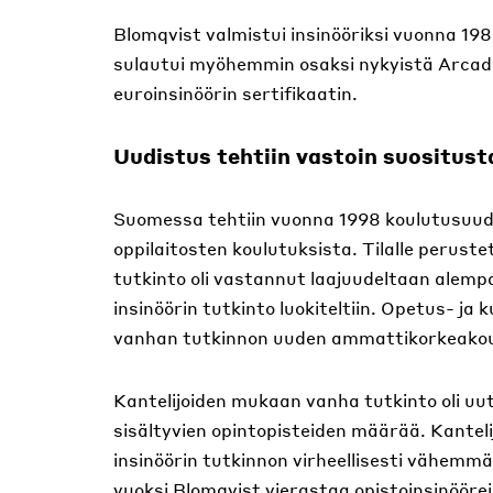
Blomqvist valmistui insinööriksi vuonna 198
sulautui myöhemmin osaksi nykyistä Arcada
euroinsinöörin sertifikaatin.
Uudistus tehtiin vastoin suositust
Suomessa tehtiin vuonna 1998 koulutusuudist
oppilaitosten koulutuksista. Tilalle perust
tutkinto oli vastannut laajuudeltaan alempa
insinöörin tutkinto luokiteltiin. Opetus- ja 
vanhan tutkinnon uuden ammattikorkeakoul
Kantelijoiden mukaan vanha tutkinto oli uu
sisältyvien opintopisteiden määrää. Kanteli
insinöörin tutkinnon virheellisesti vähem
vuoksi Blomqvist vierastaa opistoinsinöörei