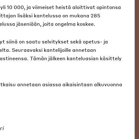
li 10 000, ja viimeiset heistä aloittivat opintonsa
ittajan lisäksi kantelussa on mukana 285
telussa jäseniään, joita ongelma koskee.
nyt siinä on saatu selvitykset sekä opetus- ja
elta. Seuraavaksi kantelijoille annetaan
vastineensa. Tämän jälkeen kanteluasian käsittely
tkaisu annetaan asiassa aikaisintaan alkuvuonna
ri