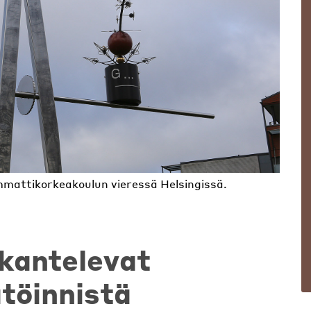
mmattikorkeakoulun vieressä Helsingissä.
 kantelevat
töinnistä