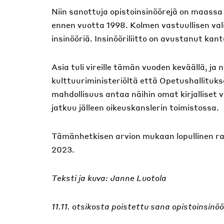
Niin sanottuja opistoinsinöörejä on maassa y
ennen vuotta 1998. Kolmen vastuullisen val
insinööriä. Insinööriliitto on avustanut kan
Asia tuli vireille tämän vuoden keväällä, ja 
kulttuuriministeriöltä että Opetushallituks
mahdollisuus antaa näihin omat kirjalliset 
jatkuu jälleen oikeuskanslerin toimistossa.
Tämänhetkisen arvion mukaan lopullinen ra
2023.
Teksti ja kuva: Janne Luotola
11.11. otsikosta poistettu sana opistoinsinöö