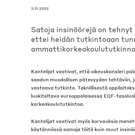
3.11.2022
Satoja insinöörejä on tehnyt 
ettei heidän tutkintoaan tu
ammattikorkeakoulututkinno
Kantelijat vaativat, että oikeuskansleri pal
saadun muodollisen pätevyyden tehtäviin, 
vastaava tutkinto. Teknillisestä oppilaitok
luokiteltava eurooppalaisessa EQF-tasoluo
korkeakoulututkintoa.
Kantelijat vaativat myös korvauksia menete
käytännössä samoja töitä kuin muut insinö