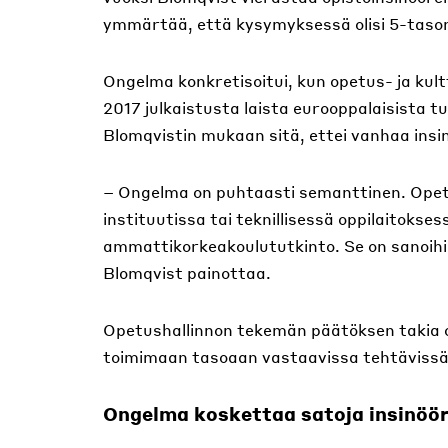
ymmärtää, että kysymyksessä olisi 5-tason
Ongelma konkretisoitui, kun opetus- ja kult
2017 julkaistusta laista eurooppalaisista 
Blomqvistin mukaan sitä, ettei vanhaa insi
– Ongelma on puhtaasti semanttinen. Opetus
instituutissa tai teknillisessä oppilaitokses
ammattikorkeakoulututkinto. Se on sanoihin
Blomqvist painottaa.
Opetushallinnon tekemän päätöksen takia op
toimimaan tasoaan vastaavissa tehtävissä
Ongelma koskettaa satoja insinöör