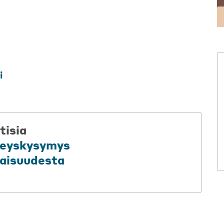
i
tisia
rveyskysymys
aisuudesta