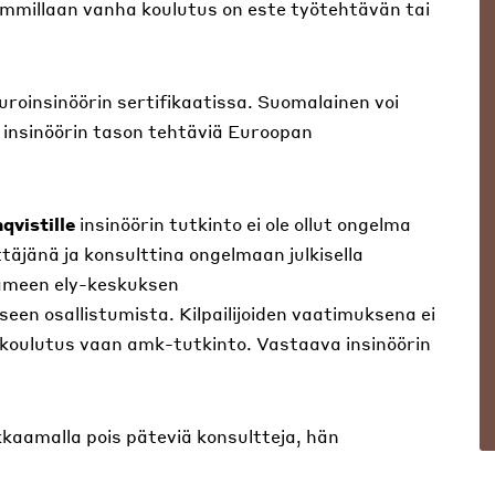
mmillaan vanha koulutus on este työtehtävän tai
uroinsinöörin sertifikaatissa. Suomalainen voi
a insinöörin tason tehtäviä Euroopan
qvistille
insinöörin tutkinto ei ole ollut ongelma
täjänä ja konsulttina ongelmaan julkisella
Hämeen ely-keskuksen
kseen osallistumista. Kilpailijoiden vaatimuksena ei
koulutus vaan amk-tutkinto. Vastaava insinöörin
kaamalla pois päteviä konsultteja, hän