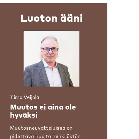
Luoton ääni
Timo Veijola
Muutos ei aina ole
hyväksi
Muutosneuvotteluissa on
pidettävä huolta henkilöstön