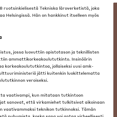
8 ruotsinkielisestä Tekniska läroverketistä, joka
a Helsingissä. Hän on hankkinut itselleen myös
a
us, jossa luovuttiin opistotason ja teknillisten
ettiin ammattikorkeakoulututkinto. Insinöörin
a korkeakoulututkintoa, jollaiseksi uusi amk-
kulttuuriministeriö jätti kuitenkin luokittelematta
ututkinnon veroiseksi.
tta vaativampi, kun mitataan tutkintoon
jat sanovat, että virkamiehet tulkitsivat aikoinaan
män vaativammaksi teknikon tutkinnoksi. Tämän
stä puhumista, koska sana voi antaa virheellisesti