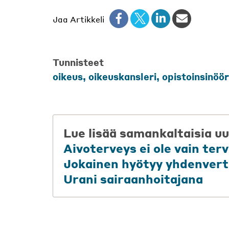
Jaa Artikkeli
Tunnisteet
oikeus
,
oikeuskansleri
,
opistoinsinöör
Lue lisää samankaltaisia uu
Aivoterveys ei ole vain te
Jokainen hyötyy yhdenvert
Urani sairaanhoitajana