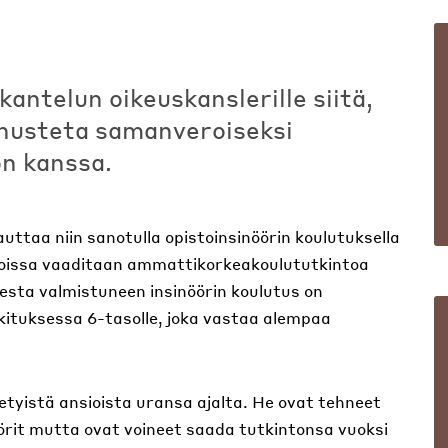
kantelun oikeuskanslerille siitä,
nnusteta samanveroiseksi
n kanssa.
auttaa niin sanotulla opistoinsinöörin koulutuksella
joissa vaaditaan ammattikorkeakoulututkintoa
sesta valmistuneen insinöörin koulutus on
kituksessa 6-tasolle, joka vastaa alempaa
tyistä ansioista uransa ajalta. He ovat tehneet
örit mutta ovat voineet saada tutkintonsa vuoksi