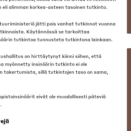
 eli alimman korkea-asteen tasoinen tutkinto.
tuuriministeriö jätti pois vanhat tutkinnot vuonna
tutkinnoista. Käytännössä se tarkoittaa
nöörin tutkintoa tunnusteta tutkintona lainkaan.
hallitus on hirttäytynyt kiinni siihen, että
sa myönnetty insinöörin tutkinto ei ole
 takertumista, sillä tutkintojen taso on sama,
istoinsinöörit eivät ole muodollisesti päteviä
.
ejä