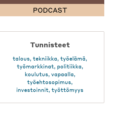
PODCAST
Tunnisteet
talous
,
tekniikka
,
työelämä
,
työmarkkinat
,
politiikka
,
koulutus
,
vapaalla
,
työehtosopimus
,
investoinnit
,
työttömyys