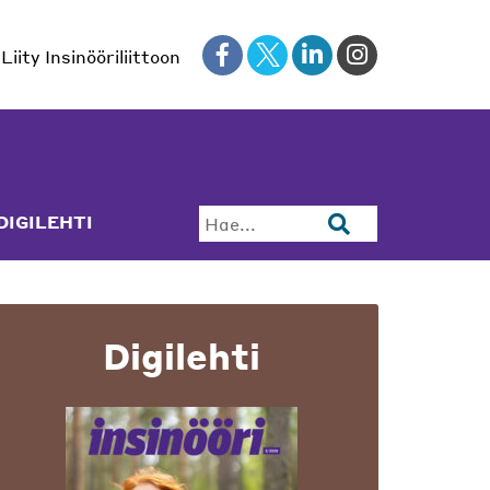
Liity Insinööriliittoon
DIGILEHTI
Hae...
Digilehti