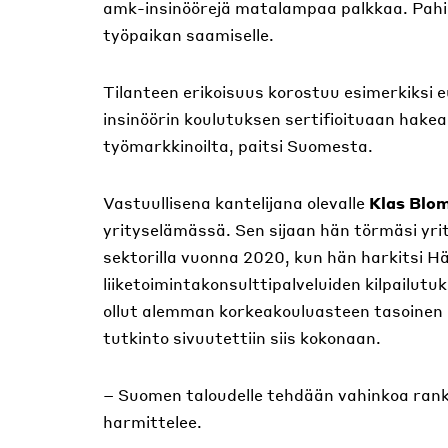
amk-insinöörejä matalampaa palkkaa. Pahi
työpaikan saamiselle.
Tilanteen erikoisuus korostuu esimerkiksi e
insinöörin koulutuksen sertifioituaan hake
työmarkkinoilta, paitsi Suomesta.
Vastuullisena kantelijana olevalle
Klas Blom
yrityselämässä. Sen sijaan hän törmäsi yrit
sektorilla vuonna 2020, kun hän harkitsi 
liiketoimintakonsulttipalveluiden kilpailutu
ollut alemman korkeakouluasteen tasoinen 
tutkinto sivuutettiin siis kokonaan.
– Suomen taloudelle tehdään vahinkoa rank
harmittelee.