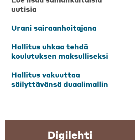
uutisia
Urani sairaanhoitajana
Hallitus uhkaa tehdä
koulutuksen maksulliseksi
Hallitus vakuuttaa
säilyttävänsä duaalimallin
Digilehti