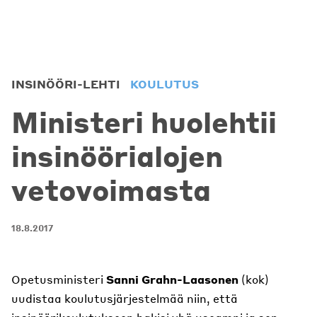
INSINÖÖRI-LEHTI
KOULUTUS
Ministeri huolehtii
insinöörialojen
vetovoimasta
18.8.2017
Opetusministeri
Sanni Grahn-Laasonen
(kok)
uudistaa koulutusjärjestelmää niin, että