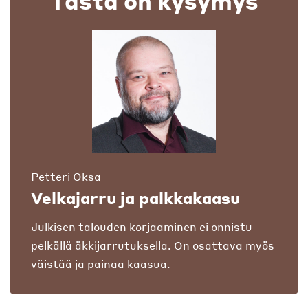
Tästä on kysymys
Petteri Oksa
Velkajarru ja palkkakaasu
Julkisen talouden korjaaminen ei onnistu
pelkällä äkkijarrutuksella. On osattava myös
väistää ja painaa kaasua.