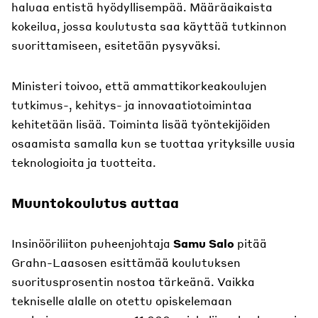
haluaa entistä hyödyllisempää. Määräaikaista
kokeilua, jossa koulutusta saa käyttää tutkinnon
suorittamiseen, esitetään pysyväksi.
Ministeri toivoo, että ammattikorkeakoulujen
tutkimus-, kehitys- ja innovaatiotoimintaa
kehitetään lisää. Toiminta lisää työntekijöiden
osaamista samalla kun se tuottaa yrityksille uusia
teknologioita ja tuotteita.
Muuntokoulutus auttaa
Insinööriliiton puheenjohtaja
Samu Salo
pitää
Grahn-Laasosen esittämää koulutuksen
suoritusprosentin nostoa tärkeänä. Vaikka
tekniselle alalle on otettu opiskelemaan