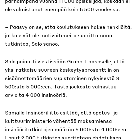
parhaimpana vuonna 11 000 opiskelijaa, koskaan ei
ole valmistunut enempää kuin 5 500 vuodessa.
– Pääsyy on se, että koulutukseen hakee henkilöitä,
jotka eivät ole motivoituneita suorittamaan
tutkintoa, Salo sanoo.
Salo painotti viestissään Grahn-Laasoselle, että
yksi ratkaisu suureen keskeytysprosenttiin on
sisäänottomäärien supistaminen nykyisestä 8
500:sta 5 000:een. Tästä joukosta valmistuu
arviolta 4 000 insinööriä.
Samalla Insinööriliitto esittää, että opetus- ja
kulttuuriministeriö vähentää maksamiensa
insinööritutkintojen määrän 6 000:sta 4 000:een.
Loput 2 000 tutkintoa suoritetaan ehdotuksen