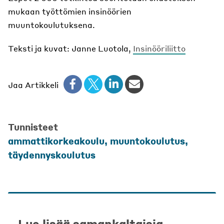
mukaan työttömien insinöörien
muuntokoulutuksena.
Teksti ja kuvat: Janne Luotola,
Insinööriliitto
Jaa Artikkeli
Tunnisteet
ammattikorkeakoulu
,
muuntokoulutus
,
täydennyskoulutus
Lue lisää samankaltaisia