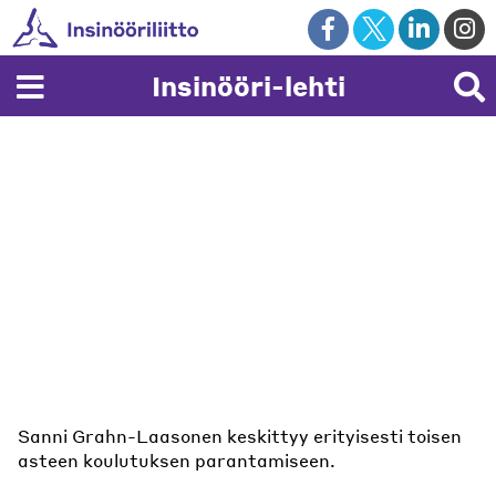
Skip
to
content
Insinööri-lehti
Sanni Grahn-Laasonen keskittyy erityisesti toisen
Samu Salo haluaa karsia epämotivoituneiden
asteen koulutuksen parantamiseen.
opiskelijoiden määrää.