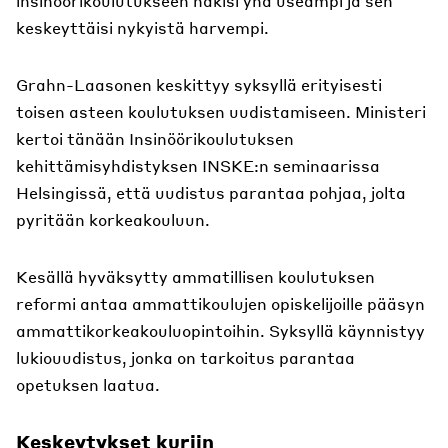
insinöörikoulutukseen hakisi yhä useampi ja sen
keskeyttäisi nykyistä harvempi.
Grahn-Laasonen keskittyy syksyllä erityisesti
toisen asteen koulutuksen uudistamiseen. Ministeri
kertoi tänään Insinöörikoulutuksen
kehittämisyhdistyksen INSKE:n seminaarissa
Helsingissä, että uudistus parantaa pohjaa, jolta
pyritään korkeakouluun.
Kesällä hyväksytty ammatillisen koulutuksen
reformi antaa ammattikoulujen opiskelijoille pääsyn
ammattikorkeakouluopintoihin. Syksyllä käynnistyy
lukiouudistus, jonka on tarkoitus parantaa
opetuksen laatua.
Keskeytykset kuriin