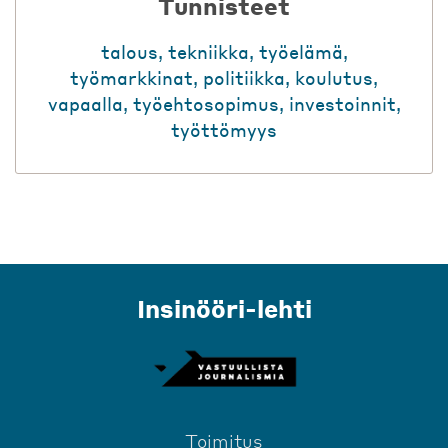
Tunnisteet
talous
,
tekniikka
,
työelämä
,
työmarkkinat
,
politiikka
,
koulutus
,
vapaalla
,
työehtosopimus
,
investoinnit
,
työttömyys
Insinööri-lehti
Toimitus