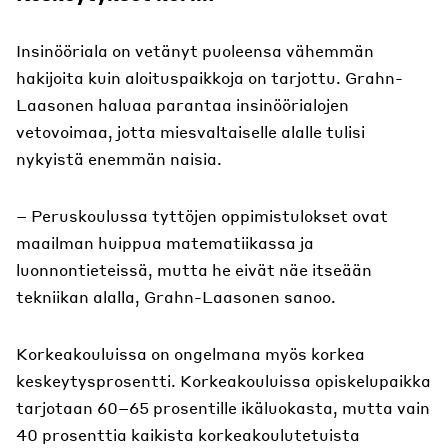
Insinööriala on vetänyt puoleensa vähemmän
hakijoita kuin aloituspaikkoja on tarjottu. Grahn-
Laasonen haluaa parantaa insinöörialojen
vetovoimaa, jotta miesvaltaiselle alalle tulisi
nykyistä enemmän naisia.
– Peruskoulussa tyttöjen oppimistulokset ovat
maailman huippua matematiikassa ja
luonnontieteissä, mutta he eivät näe itseään
tekniikan alalla, Grahn-Laasonen sanoo.
Korkeakouluissa on ongelmana myös korkea
keskeytysprosentti. Korkeakouluissa opiskelupaikka
tarjotaan 60–65 prosentille ikäluokasta, mutta vain
40 prosenttia kaikista korkeakoulutetuista