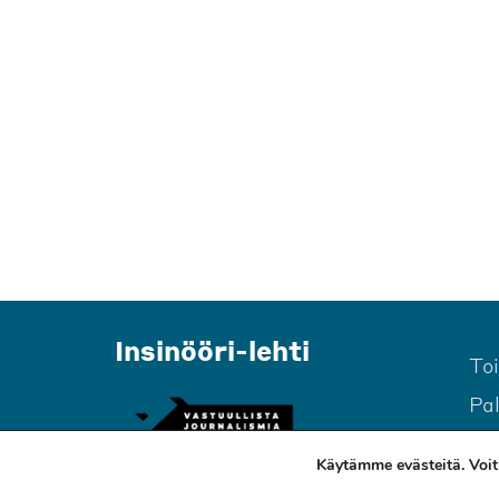
Insinööri-lehti
To
Pa
Käytämme evästeitä. Voit 