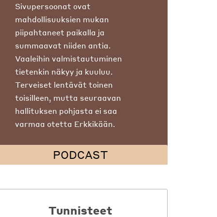
Sivupersoonat ovat
mahdollisuuksien mukan
piipahtaneet paikalla ja
summaavat niiden antia.
Vaaleihin valmistautuminen
tietenkin näkyy ja kuuluu.
Terveiset lentävät toinen
toisilleen, mutta seuraavan
hallituksen pohjasta ei saa
varmaa otetta Erkkikään.
PODCAST
Tunnisteet