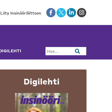
Liity Insinööriliittoon
DIGILEHTI
Hae...
Digilehti