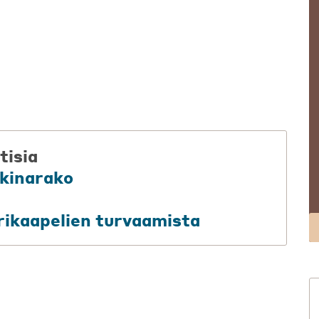
tisia
kkinarako
rikaapelien turvaamista