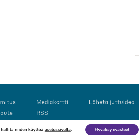
imitus
Mediakortti
Lähetä juttuidea
laute
RSS
hallita niiden käyttöä
asetussivulla
.
Hyväksy evästeet