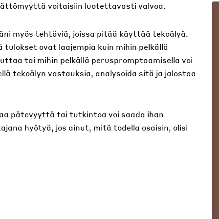
mättömyyttä voitaisiin luotettavasti valvoa.
i myös tehtäviä, joissa pitää käyttää tekoälyä.
 tulokset ovat laajempia kuin mihin pelkällä
vuttaa tai mihin pelkällä peruspromptaamisella voi
tellä tekoälyn vastauksia, analysoida sitä ja jalostaa
vaa pätevyyttä tai tutkintoa voi saada ihan
jana hyötyä, jos ainut, mitä todella osaisin, olisi