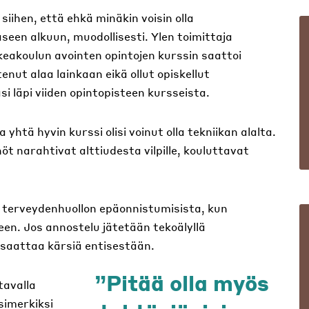
ihen, että ehkä minäkin voisin olla
seen alkuun, muodollisesti. Ylen toimittaja
eakoulun avointen opintojen kurssin saattoi
enut alaa lainkaan eikä ollut opiskellut
i läpi viiden opintopisteen kursseista.
 yhtä hyvin kurssi olisi voinut olla tekniikan alalta.
 narahtivat alttiudesta vilpille, kouluttavat
 terveydenhuollon epäonnistumisista, kun
en. Jos annostelu jätetään tekoälyllä
 saattaa kärsiä entisestään.
Pitää olla myös
tavalla
esimerkiksi