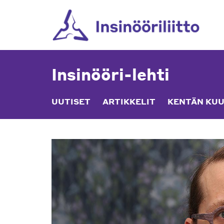
Skip
to
content
Insinööri-lehti
UUTISET
ARTIKKELIT
KENTÄN KUU