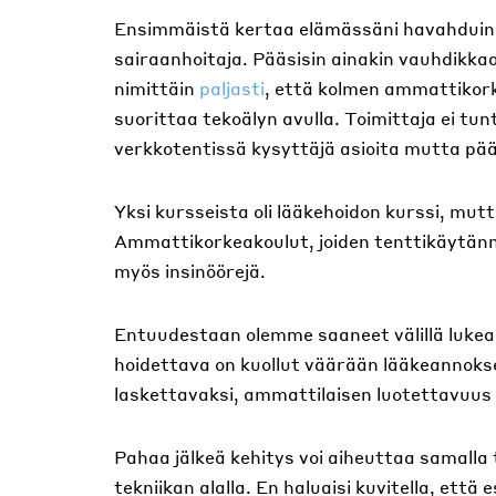
Ensimmäistä kertaa elämässäni havahduin si
sairaanhoitaja. Pääsisin ainakin vauhdikkaa
nimittäin
paljasti
, että kolmen ammattikork
suorittaa tekoälyn avulla. Toimittaja ei tunt
verkkotentissä kysyttäjä asioita mutta pääs
Yksi kursseista oli lääkehoidon kurssi, mutta
Ammattikorkeakoulut, joiden tenttikäytännöt
myös insinöörejä.
Entuudestaan olemme saaneet välillä lukea
hoidettava on kuollut väärään lääkeannokse
laskettavaksi, ammattilaisen luotettavuus
Pahaa jälkeä kehitys voi aiheuttaa samalla 
tekniikan alalla. En haluaisi kuvitella, että 