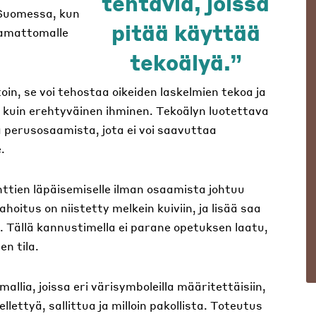
tehtäviä, joissa
 Suomessa, kun
pitää käyttää
vaamattomalle
tekoälyä.
oin, se voi tehostaa oikeiden laskelmien tekoa ja
 kuin erehtyväinen ihminen. Tekoälyn luotettava
a perusosaamista, jota ei voi saavuttaa
.
enttien läpäisemiselle ilman osaamista johtuu
oitus on niistetty melkein kuiviin, ja lisää saa
tä. Tällä kannustimella ei parane opetuksen laatu,
n tila.
mallia, joissa eri värisymboleilla määritettäisiin,
lettyä, sallittua ja milloin pakollista. Toteutus