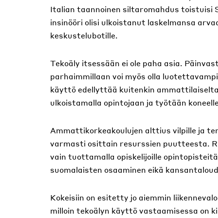
Italian taannoinen siltaromahdus toistuisi
insinööri olisi ulkoistanut laskelmansa ar
keskustelubotille.
Tekoäly itsessään ei ole paha asia. Päinvast
parhaimmillaan voi myös olla luotettavampi
käyttö edellyttää kuitenkin ammattilaiselt
ulkoistamalla opintojaan ja työtään koneelle
Ammattikorkeakoulujen alttius vilpille ja t
varmasti osittain resurssien puutteesta. Rah
vain tuottamalla opiskelijoille opintopistei
suomalaisten osaaminen eikä kansantaloude
Kokeisiin on esitetty jo aiemmin liikennevalo
milloin tekoälyn käyttö vastaamisessa on kiel