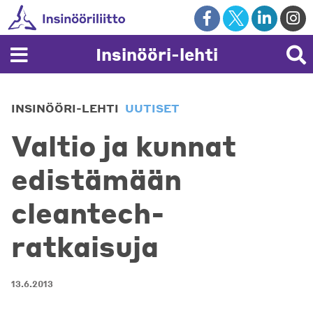
Skip
to
content
Insinööri-lehti
INSINÖÖRI-LEHTI
UUTISET
Valtio ja kunnat
edistämään
cleantech-
ratkaisuja
13.6.2013