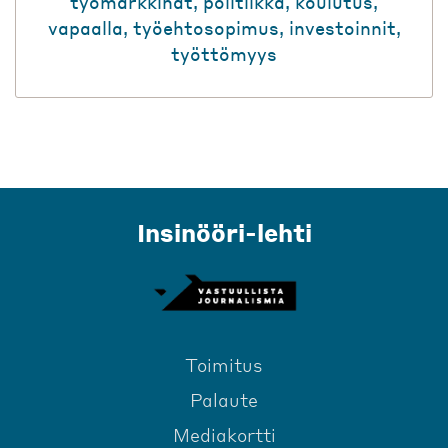
työmarkkinat
,
politiikka
,
koulutus
,
vapaalla
,
työehtosopimus
,
investoinnit
,
työttömyys
Insinööri-lehti
Toimitus
Palaute
Mediakortti