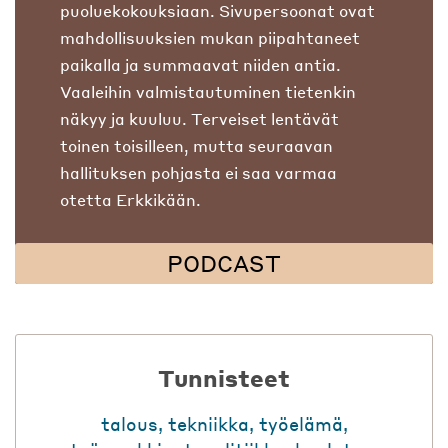
puoluekokouksiaan. Sivupersoonat ovat
mahdollisuuksien mukan piipahtaneet
paikalla ja summaavat niiden antia.
Vaaleihin valmistautuminen tietenkin
näkyy ja kuuluu. Terveiset lentävät
toinen toisilleen, mutta seuraavan
hallituksen pohjasta ei saa varmaa
otetta Erkkikään.
PODCAST
Tunnisteet
talous
,
tekniikka
,
työelämä
,