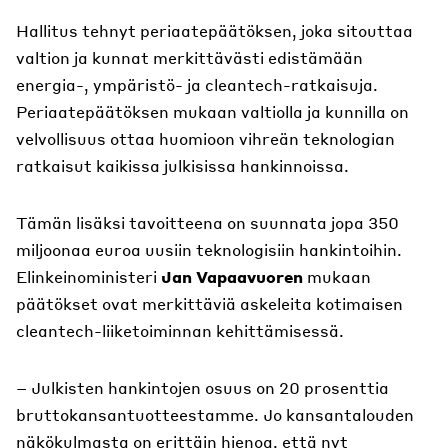
Hallitus tehnyt periaatepäätöksen, joka sitouttaa
valtion ja kunnat merkittävästi edistämään
energia-, ympäristö- ja cleantech-ratkaisuja.
Periaatepäätöksen mukaan valtiolla ja kunnilla on
velvollisuus ottaa huomioon vihreän teknologian
ratkaisut kaikissa julkisissa hankinnoissa.
Tämän lisäksi tavoitteena on suunnata jopa 350
miljoonaa euroa uusiin teknologisiin hankintoihin.
Elinkeinoministeri
Jan Vapaavuoren
mukaan
päätökset ovat merkittäviä askeleita kotimaisen
cleantech-liiketoiminnan kehittämisessä.
– Julkisten hankintojen osuus on 20 prosenttia
bruttokansantuotteestamme. Jo kansantalouden
näkökulmasta on erittäin hienoa, että nyt