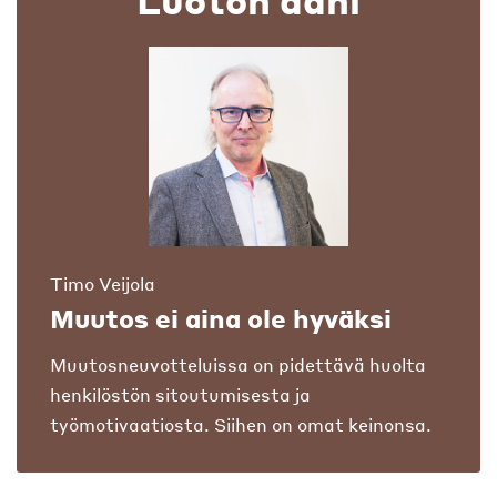
Luoton ääni
Timo Veijola
Muutos ei aina ole hyväksi
Muutosneuvotteluissa on pidettävä huolta
henkilöstön sitoutumisesta ja
työmotivaatiosta. Siihen on omat keinonsa.