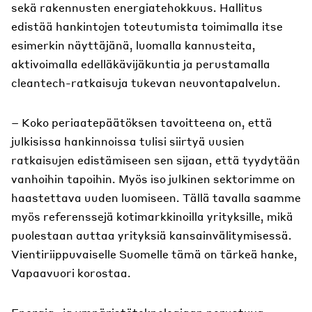
sekä rakennusten energiatehokkuus. Hallitus
edistää hankintojen toteutumista toimimalla itse
esimerkin näyttäjänä, luomalla kannusteita,
aktivoimalla edelläkävijäkuntia ja perustamalla
cleantech-ratkaisuja tukevan neuvontapalvelun.
– Koko periaatepäätöksen tavoitteena on, että
julkisissa hankinnoissa tulisi siirtyä uusien
ratkaisujen edistämiseen sen sijaan, että tyydytään
vanhoihin tapoihin. Myös iso julkinen sektorimme on
haastettava uuden luomiseen. Tällä tavalla saamme
myös referenssejä kotimarkkinoilla yrityksille, mikä
puolestaan auttaa yrityksiä kansainvälitymisessä.
Vientiriippuvaiselle Suomelle tämä on tärkeä hanke,
Vapaavuori korostaa.