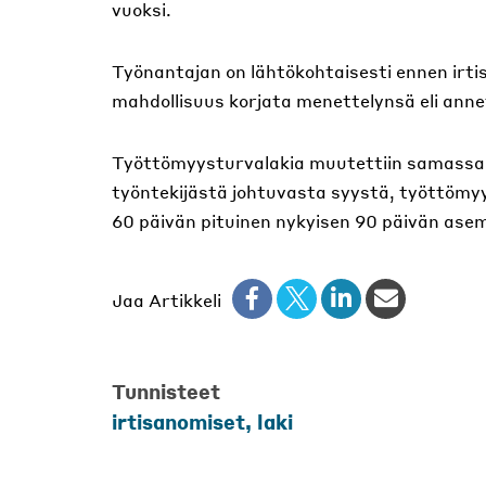
vuoksi.
Työnantajan on lähtökohtaisesti ennen irt
mahdollisuus korjata menettelynsä eli anne
Työttömyysturvalakia muutettiin samassa
työntekijästä johtuvasta syystä, työttömy
60 päivän pituinen nykyisen 90 päivän ase
Jaa Artikkeli
Tunnisteet
irtisanomiset
,
laki