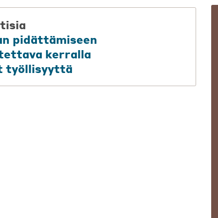
tisia
kan pidättämiseen
tettava kerralla
työllisyyttä