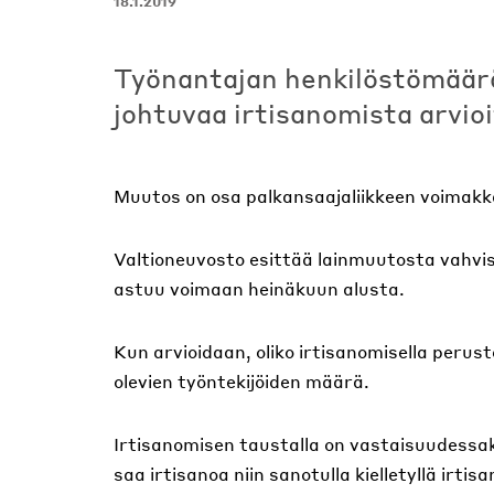
18.1.2019
Työnantajan henkilöstömäärä
johtuvaa irtisanomista arvio
Muutos on osa palkansaajaliikkeen voimakka
Valtioneuvosto esittää lainmuutosta vahvis
astuu voimaan heinäkuun alusta.
Kun arvioidaan, oliko irtisanomisella peru
olevien työntekijöiden määrä.
Irtisanomisen taustalla on vastaisuudessakin
saa irtisanoa niin sanotulla kielletyllä irt