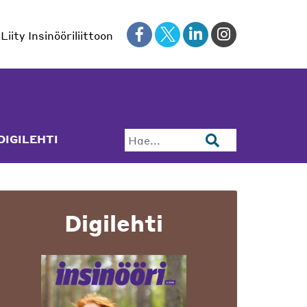
Liity Insinööriliittoon
DIGILEHTI
Hae...
Digilehti