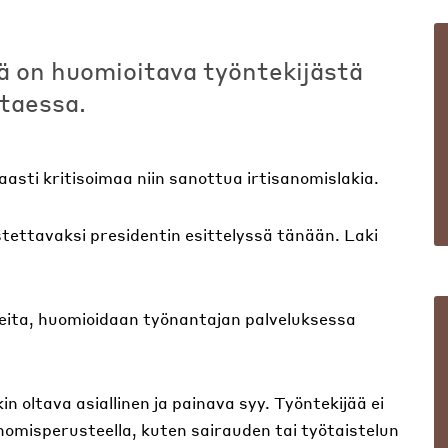
 on huomioitava työntekijästä
itaessa.
asti kritisoimaa niin sanottua irtisanomislakia.
tettavaksi presidentin esittelyssä tänään. Laki
steita, huomioidaan työnantajan palveluksessa
 oltava asiallinen ja painava syy. Työntekijää ei
isanomisperusteella, kuten sairauden tai työtaistelun