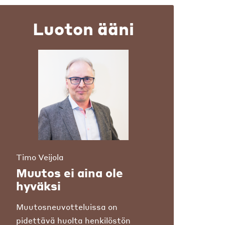
Luoton ääni
Timo Veijola
Muutos ei aina ole
hyväksi
Muutosneuvotteluissa on
pidettävä huolta henkilöstön