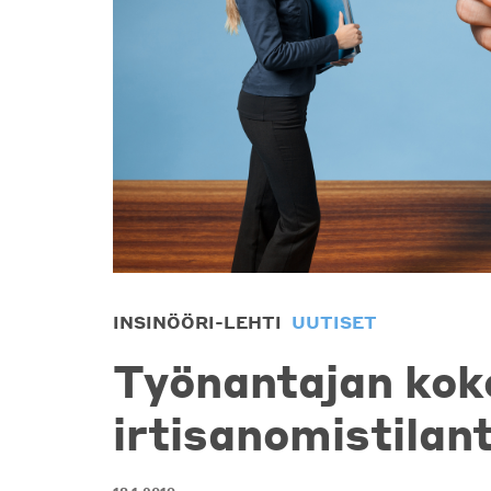
INSINÖÖRI-LEHTI
UUTISET
Työnantajan kok
irtisanomistilan