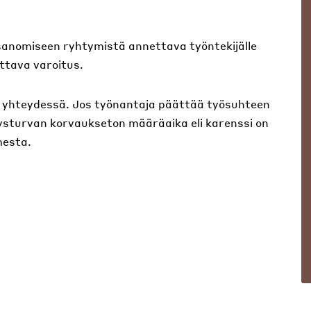
isanomiseen ryhtymistä annettava työntekijälle
ttava varoitus.
 yhteydessä. Jos työnantaja päättää työsuhteen
ysturvan korvaukseton määräaika eli karenssi on
mesta.