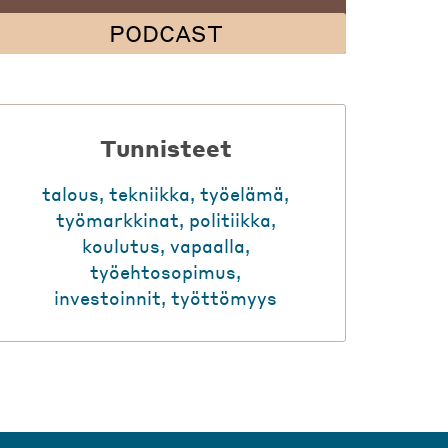
PODCAST
Tunnisteet
talous
,
tekniikka
,
työelämä
,
työmarkkinat
,
politiikka
,
koulutus
,
vapaalla
,
työehtosopimus
,
investoinnit
,
työttömyys