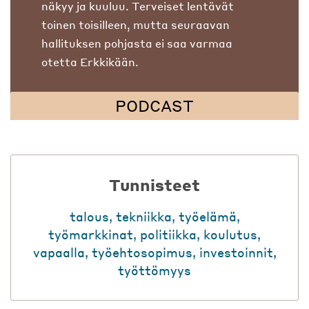
näkyy ja kuuluu. Terveiset lentävät
toinen toisilleen, mutta seuraavan
hallituksen pohjasta ei saa varmaa
otetta Erkkikään.
PODCAST
Tunnisteet
talous
,
tekniikka
,
työelämä
,
työmarkkinat
,
politiikka
,
koulutus
,
vapaalla
,
työehtosopimus
,
investoinnit
,
työttömyys