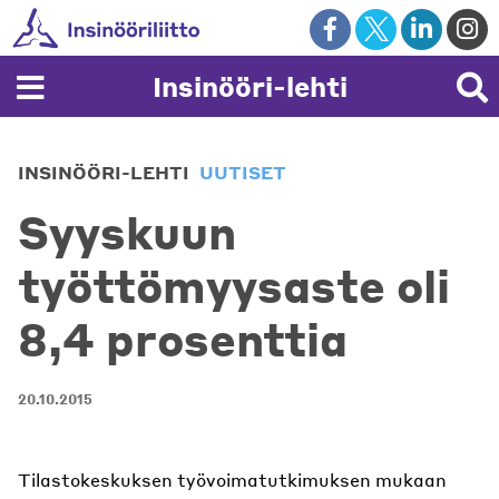
Skip
to
content
Insinööri-lehti
INSINÖÖRI-LEHTI
UUTISET
Syyskuun
työttömyysaste oli
8,4 prosenttia
20.10.2015
Tilastokeskuksen työvoimatutkimuksen mukaan