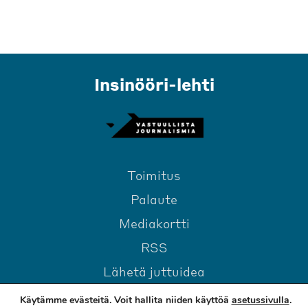
Insinööri-lehti
Toimitus
Palaute
Mediakortti
RSS
Lähetä juttuidea
Käytämme evästeitä. Voit hallita niiden käyttöä
asetussivulla
.