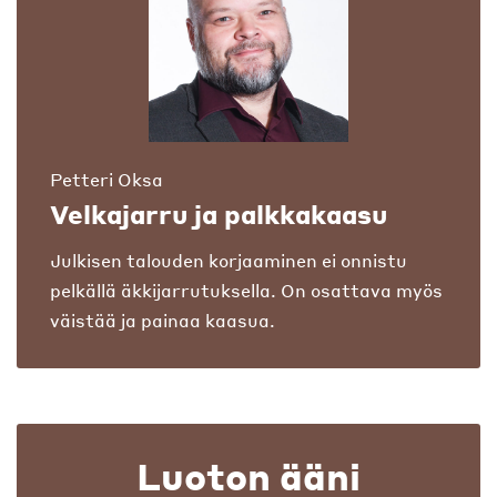
Petteri Oksa
Velkajarru ja palkkakaasu
Julkisen talouden korjaaminen ei onnistu
pelkällä äkkijarrutuksella. On osattava myös
väistää ja painaa kaasua.
Luoton ääni