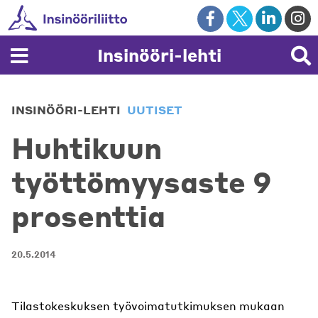
Skip
to
content
Insinööri-lehti
INSINÖÖRI-LEHTI
UUTISET
Huhtikuun
työttömyysaste 9
prosenttia
20.5.2014
Tilastokeskuksen työvoimatutkimuksen mukaan