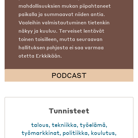
mahdollisuuksien mukan piipahtaneet
paikalla ja summaavat niiden antia.
Vaaleihin valmistautuminen tietenkin
näkyy ja kuuluu. Terveiset lentävät
toinen toisilleen, mutta seuraavan
hallituksen pohjasta ei saa varmaa
otetta Erkkikään.
PODCAST
Tunnisteet
talous
,
tekniikka
,
työelämä
,
työmarkkinat
,
politiikka
,
koulutus
,