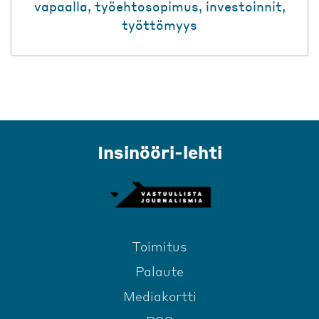
vapaalla
,
työehtosopimus
,
investoinnit
,
työttömyys
Insinööri-lehti
Toimitus
Palaute
Mediakortti