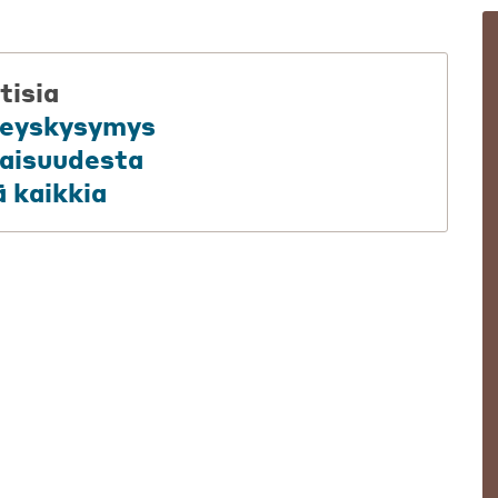
tisia
rveyskysymys
aisuudesta
 kaikkia