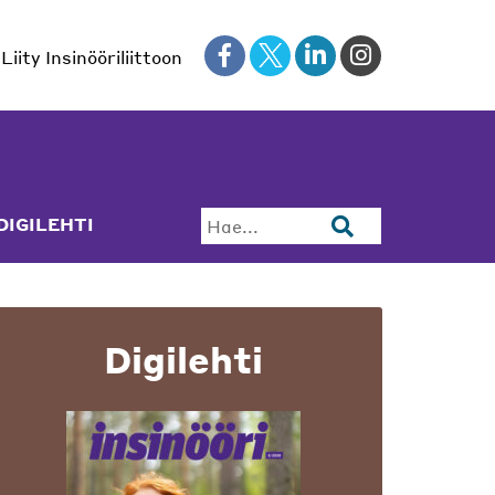
Liity Insinööriliittoon
DIGILEHTI
Hae...
Digilehti