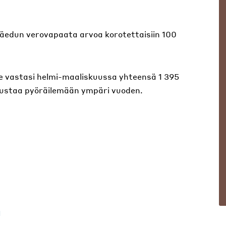
räedun verovapaata arvoa korotettaisiin 100
le vastasi helmi-maaliskuussa yhteensä 1 395
nnustaa pyöräilemään ympäri vuoden.
a