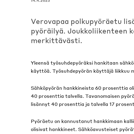
14.4.2023
Verovapaa polkupyöräetu lis
pyöräilyä. Joukkoliikenteen k
merkittävästi.
Yleensä työsuhdepyöräksi hankitaan sähköp
käyttöä. Työsuhdepyörän käyttäjä liikkuu m
Sähköpyörän hankkineista 60 prosenttia ol
40 prosenttia talvella. Tavanomaisen pyörä
lisännyt 40 prosenttia ja talvella 17 prosent
Pyöräetu on kannustanut hankkimaan kalli
olisivat hankkineet. Sähköavusteiset pyörät 