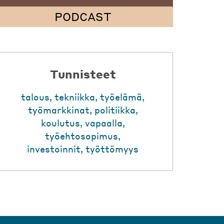
PODCAST
Tunnisteet
talous
,
tekniikka
,
työelämä
,
työmarkkinat
,
politiikka
,
koulutus
,
vapaalla
,
työehtosopimus
,
investoinnit
,
työttömyys