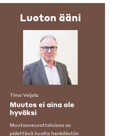
Luoton ääni
Timo Veijola
Muutos ei aina ole
hyväksi
Muutosneuvotteluissa on
pidettävä huolta henkilöstön