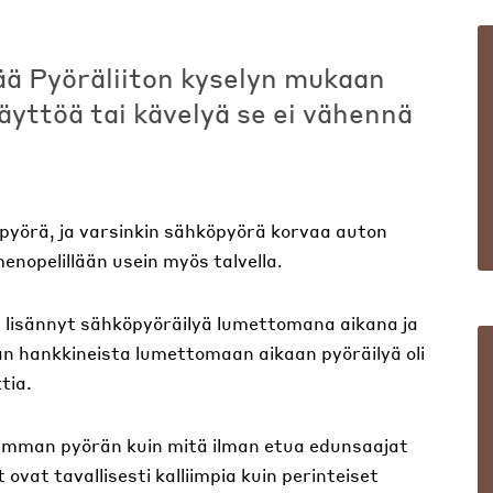
ää Pyöräliiton kyselyn mukaan
äyttöä tai kävelyä se ei vähennä
yörä, ja varsinkin sähköpyörä korvaa auton
enopelillään usein myös talvella.
i lisännyt sähköpyöräilyä lumettomana aikana ja
n hankkineista lumettomaan aikaan pyöräilyä oli
tia.
imman pyörän kuin mitä ilman etua edunsaajat
ovat tavallisesti kalliimpia kuin perinteiset