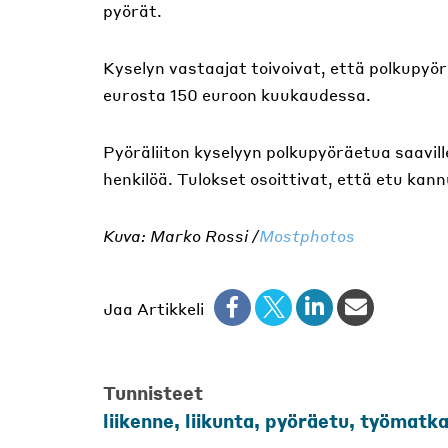
pyörät.
Kyselyn vastaajat toivoivat, että polkupyö
eurosta 150 euroon kuukaudessa.
Pyöräliiton kyselyyn polkupyöräetua saavil
henkilöä. Tulokset osoittivat, että etu ka
Kuva: Marko Rossi /
Mostphotos
Jaa Artikkeli
Tunnisteet
liikenne
,
liikunta
,
pyöräetu
,
työmatk