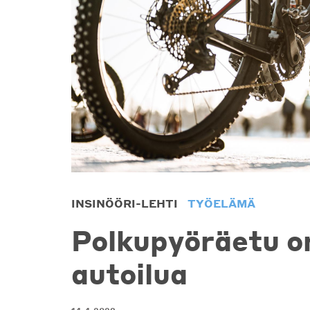
INSINÖÖRI-LEHTI
TYÖELÄMÄ
Polkupyöräetu o
autoilua