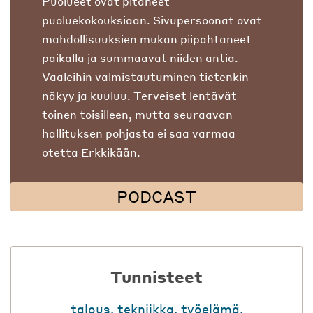
Puolueet ovat pitäneet
puoluekokouksiaan. Sivupersoonat ovat
mahdollisuuksien mukan piipahtaneet
paikalla ja summaavat niiden antia.
Vaaleihin valmistautuminen tietenkin
näkyy ja kuuluu. Terveiset lentävät
toinen toisilleen, mutta seuraavan
hallituksen pohjasta ei saa varmaa
otetta Erkkikään.
PODCAST
Tunnisteet
talous
,
tekniikka
,
työelämä
,