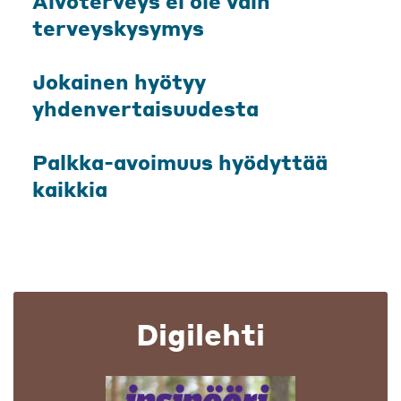
Aivoterveys ei ole vain
terveyskysymys
Jokainen hyötyy
yhdenvertaisuudesta
Palkka-avoimuus hyödyttää
kaikkia
Digilehti