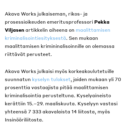
Akava Works julkaiseman, rikos- ja
prosessioikeuden emeritusprofessori
Pekka
Viljasen
artikkelin aiheena on
maalittamisen
kriminalisointiesityksestä
. Sen mukaan
maalittamisen krimininalisoinnille on olemassa
riittävät perusteet.
Akava Works julkaisi myös korkeakoulutetuille
suunnatun
kyselyn tulokset
, joiden mukaan yli 70
prosenttia vastaajista pitää maalittamisen
kriminalisointia perusteltuna. Kyselyaineisto
kerättiin 15.–29. maaliskuuta. Kyselyyn vastasi
yhteensä 7 333 akavalaista 14 liitosta, myös
Insinööriliitosta.