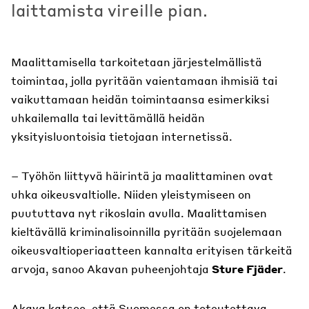
laittamista vireille pian.
Maalittamisella tarkoitetaan järjestelmällistä
toimintaa, jolla pyritään vaientamaan ihmisiä tai
vaikuttamaan heidän toimintaansa esimerkiksi
uhkailemalla tai levittämällä heidän
yksityisluontoisia tietojaan internetissä.
– Työhön liittyvä häirintä ja maalittaminen ovat
uhka oikeusvaltiolle. Niiden yleistymiseen on
puututtava nyt rikoslain avulla. Maalittamisen
kieltävällä kriminalisoinnilla pyritään suojelemaan
oikeusvaltioperiaatteen kannalta erityisen tärkeitä
arvoja, sanoo Akavan puheenjohtaja
Sture Fjäder
.
Akava katsoo, että Suomessa on toteutettava