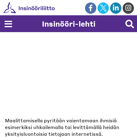
Skip
to
content
Insinööri-lehti
Maalittamisella pyritään vaientamaan ihmisiä
esimerkiksi uhkailemalla tai levittämällä heidän
yksityisluontoisia tietojaan internetissä.