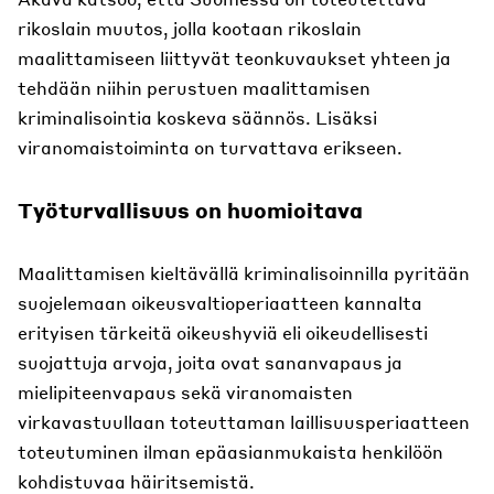
rikoslain muutos, jolla kootaan rikoslain
maalittamiseen liittyvät teonkuvaukset yhteen ja
tehdään niihin perustuen maalittamisen
kriminalisointia koskeva säännös. Lisäksi
viranomaistoiminta on turvattava erikseen.
Työturvallisuus on huomioitava
Maalittamisen kieltävällä kriminalisoinnilla pyritään
suojelemaan oikeusvaltioperiaatteen kannalta
erityisen tärkeitä oikeushyviä eli oikeudellisesti
suojattuja arvoja, joita ovat sananvapaus ja
mielipiteenvapaus sekä viranomaisten
virkavastuullaan toteuttaman laillisuusperiaatteen
toteutuminen ilman epäasianmukaista henkilöön
kohdistuvaa häiritsemistä.