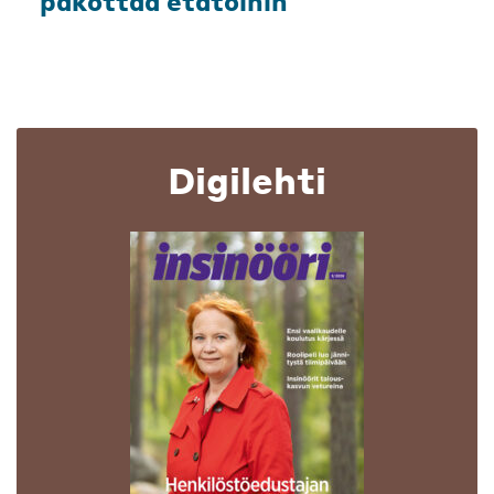
pakottaa etätöihin
Digilehti