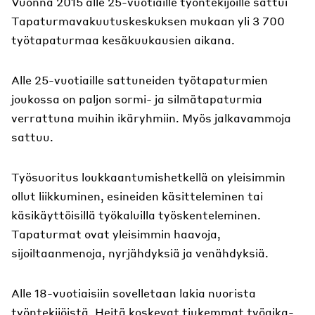
Vuonna 2015 alle 25-vuotiaille työntekijöille sattui
Tapaturmavakuutuskeskuksen mukaan yli 3 700
työtapaturmaa kesäkuukausien aikana.
Alle 25-vuotiaille sattuneiden työtapaturmien
joukossa on paljon sormi- ja silmätapaturmia
verrattuna muihin ikäryhmiin. Myös jalkavammoja
sattuu.
Työsuoritus loukkaantumishetkellä on yleisimmin
ollut liikkuminen, esineiden käsitteleminen tai
käsikäyttöisillä työkaluilla työskenteleminen.
Tapaturmat ovat yleisimmin haavoja,
sijoiltaanmenoja, nyrjähdyksiä ja venähdyksiä.
Alle 18-vuotiaisiin sovelletaan lakia nuorista
työntekijöistä. Heitä koskevat tiukemmat työaika-