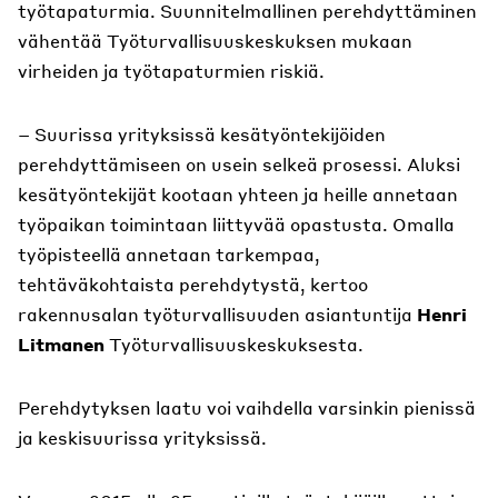
työtapaturmia. Suunnitelmallinen perehdyttäminen
vähentää Työturvallisuuskeskuksen mukaan
virheiden ja työtapaturmien riskiä.
– Suurissa yrityksissä kesätyöntekijöiden
perehdyttämiseen on usein selkeä prosessi. Aluksi
kesätyöntekijät kootaan yhteen ja heille annetaan
työpaikan toimintaan liittyvää opastusta. Omalla
työpisteellä annetaan tarkempaa,
tehtäväkohtaista perehdytystä, kertoo
rakennusalan työturvallisuuden asiantuntija
Henri
Litmanen
Työturvallisuuskeskuksesta.
Perehdytyksen laatu voi vaihdella varsinkin pienissä
ja keskisuurissa yrityksissä.