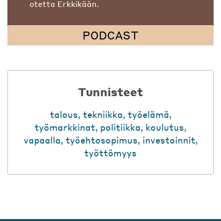
otetta Erkkikään.
PODCAST
Tunnisteet
talous
,
tekniikka
,
työelämä
,
työmarkkinat
,
politiikka
,
koulutus
,
vapaalla
,
työehtosopimus
,
investoinnit
,
työttömyys