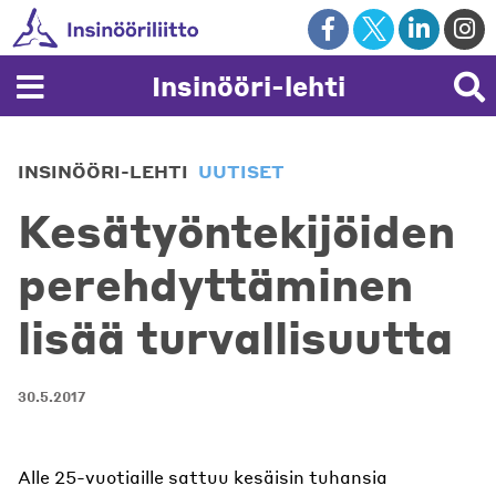
Skip
to
content
Insinööri-lehti
INSINÖÖRI-LEHTI
UUTISET
Kesätyöntekijöiden
perehdyttäminen
lisää turvallisuutta
30.5.2017
Alle 25-vuotiaille sattuu kesäisin tuhansia