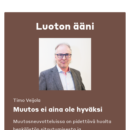
Luoton ääni
Timo Veijola
Muutos ei aina ole hyväksi
Muutosneuvotteluissa on pidettävä huolta
henkilöstön sitoutumisesta ja