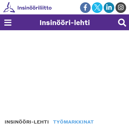
Skip
to
content
Insinööri-lehti
INSINÖÖRI-LEHTI
TYÖMARKKINAT