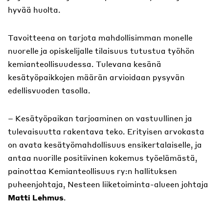
hyvää huolta.
Tavoitteena on tarjota mahdollisimman monelle
nuorelle ja opiskelijalle tilaisuus tutustua työhön
kemianteollisuudessa. Tulevana kesänä
kesätyöpaikkojen määrän arvioidaan pysyvän
edellisvuoden tasolla.
– Kesätyöpaikan tarjoaminen on vastuullinen ja
tulevaisuutta rakentava teko. Erityisen arvokasta
on avata kesätyömahdollisuus ensikertalaiselle, ja
antaa nuorille positiivinen kokemus työelämästä,
painottaa Kemianteollisuus ry:n hallituksen
puheenjohtaja, Nesteen liiketoiminta-alueen johtaja
Matti Lehmus
.