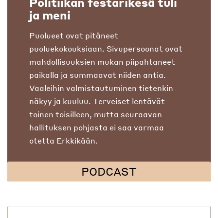
Politiikan festarikesä tuli
ja meni
Puolueet ovat pitäneet
puoluekokouksiaan. Sivupersoonat ovat
mahdollisuuksien mukan piipahtaneet
paikalla ja summaavat niiden antia.
Vaaleihin valmistautuminen tietenkin
näkyy ja kuuluu. Terveiset lentävät
toinen toisilleen, mutta seuraavan
hallituksen pohjasta ei saa varmaa
otetta Erkkikään.
PODCAST