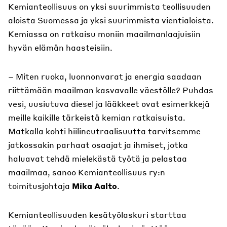
Kemianteollisuus on yksi suurimmista teollisuuden
aloista Suomessa ja yksi suurimmista vientialoista.
Kemiassa on ratkaisu moniin maailmanlaajuisiin
hyvän elämän haasteisiin.
– Miten ruoka, luonnonvarat ja energia saadaan
riittämään maailman kasvavalle väestölle? Puhdas
vesi, uusiutuva diesel ja lääkkeet ovat esimerkkejä
meille kaikille tärkeistä kemian ratkaisuista.
Matkalla kohti hiilineutraalisuutta tarvitsemme
jatkossakin parhaat osaajat ja ihmiset, jotka
haluavat tehdä mielekästä työtä ja pelastaa
maailmaa, sanoo Kemianteollisuus ry:n
toimitusjohtaja
Mika Aalto
.
Kemianteollisuuden kesätyölaskuri starttaa