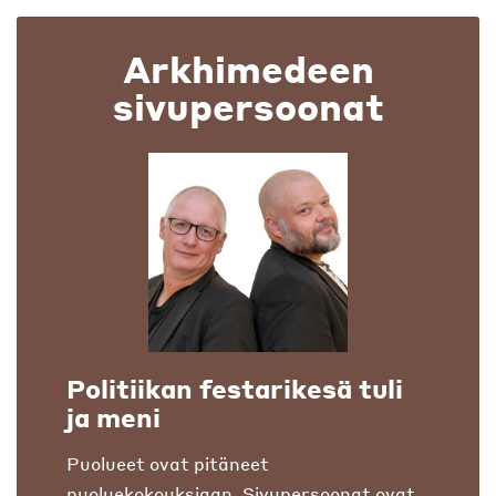
Arkhimedeen
sivupersoonat
Politiikan festarikesä tuli
ja meni
Puolueet ovat pitäneet
puoluekokouksiaan. Sivupersoonat ovat