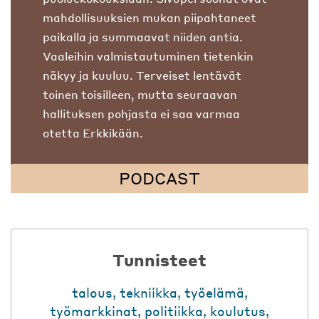
mahdollisuuksien mukan piipahtaneet
paikalla ja summaavat niiden antia.
Vaaleihin valmistautuminen tietenkin
näkyy ja kuuluu. Terveiset lentävät
toinen toisilleen, mutta seuraavan
hallituksen pohjasta ei saa varmaa
otetta Erkkikään.
PODCAST
Tunnisteet
talous
,
tekniikka
,
työelämä
,
työmarkkinat
,
politiikka
,
koulutus
,