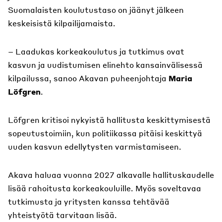
Suomalaisten koulutustaso on jäänyt jälkeen
keskeisistä kilpailijamaista.
– Laadukas korkeakoulutus ja tutkimus ovat
kasvun ja uudistumisen elinehto kansainvälisessä
kilpailussa, sanoo Akavan puheenjohtaja
Maria
Löfgren
.
Löfgren kritisoi nykyistä hallitusta keskittymisestä
sopeutustoimiin, kun politiikassa pitäisi keskittyä
uuden kasvun edellytysten varmistamiseen.
Akava haluaa vuonna 2027 alkavalle hallituskaudelle
lisää rahoitusta korkeakouluille. Myös soveltavaa
tutkimusta ja yritysten kanssa tehtävää
yhteistyötä tarvitaan lisää.