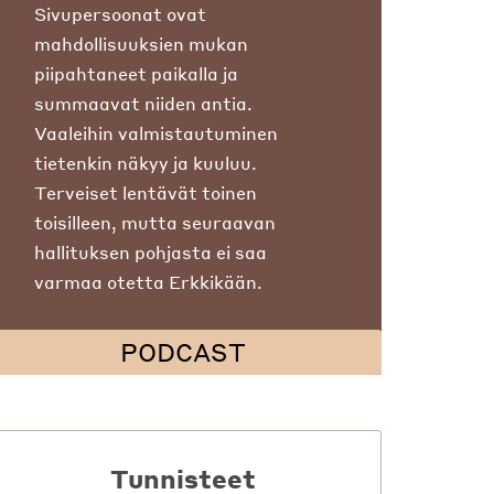
Sivupersoonat ovat
mahdollisuuksien mukan
piipahtaneet paikalla ja
summaavat niiden antia.
Vaaleihin valmistautuminen
tietenkin näkyy ja kuuluu.
Terveiset lentävät toinen
toisilleen, mutta seuraavan
hallituksen pohjasta ei saa
varmaa otetta Erkkikään.
PODCAST
Tunnisteet