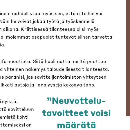
nen mahdollistaa myös sen, että riitoihin voi
 Näin he voivat jakaa työtä ja työskennellä
ikana. Kriittisessä tilanteessa olisi myös
n tai molemmat osapuolet tuntevat siihen tarvetta
ia.
informaatiota. Siitä huolimatta meiltä puuttuu
a yhteinen näkemys taloudellisesta tilanteesta.
 paranisi, jos sovittelijantoimiston yhteyteen
kkatilastoja ja -analyysejä kokoava taho.
Neuvottelu-
 syistä.
että sovitteluun
tavoitteet voisi
emistä kohti
määrätä
uttamiseksi on