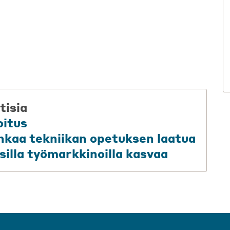
tisia
oitus
uhkaa tekniikan opetuksen laatua
illa työmarkkinoilla kasvaa