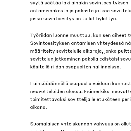
syytä säätää laki ainakin sovintoesityksen
antamispakosta ja pakosta jatkaa sovittelu
jossa sovintoesitys on tullut hylättyä.
Työriidan luonne muuttuu, kun sen aiheet tul
Sovintoesityksen antamisen yhteydessä näin 
määritelty sovittelulle aikaraja, jonka pui
sovittelun jatkaminen pakolla edistäisi sovu
käsitellä riidan osapuolten hallinnoissa.
Lainsäädännöllä osapuolia voidaan kannust
neuvotteluiden alussa. Esimerkiksi neuvott
toimitettavaksi sovittelijalle etukäteen peri
aikana.
Suomalaisen yhteiskunnan vahvuus on ollut 