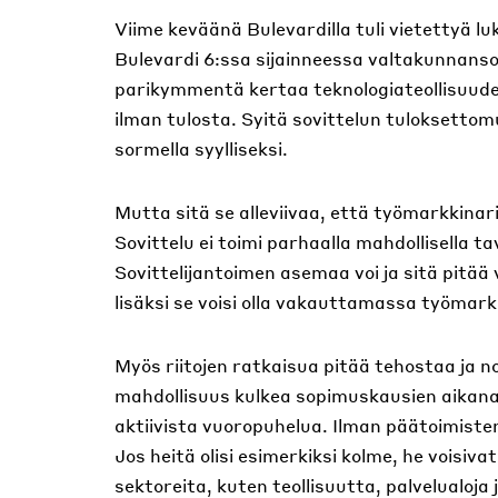
Viime keväänä Bulevardilla tuli vietettyä l
Bulevardi 6:ssa sijainneessa valtakunnansov
parikymmentä kertaa teknologiateollisuude
ilman tulosta. Syitä sovittelun tuloksettom
sormella syylliseksi.
Mutta sitä se alleviivaa, että työmarkkinar
Sovittelu ei toimi parhaalla mahdollisella ta
Sovittelijantoimen asemaa voi ja sitä pitää
lisäksi se voisi olla vakauttamassa työmar
Myös riitojen ratkaisua pitää tehostaa ja no
mahdollisuus kulkea sopimuskausien aikana
aktiivista vuoropuhelua. Ilman päätoimisten
Jos heitä olisi esimerkiksi kolme, he voisiv
sektoreita, kuten teollisuutta, palvelualoja j