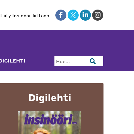
Liity Insinööriliittoon
DIGILEHTI
Hae...
Digilehti