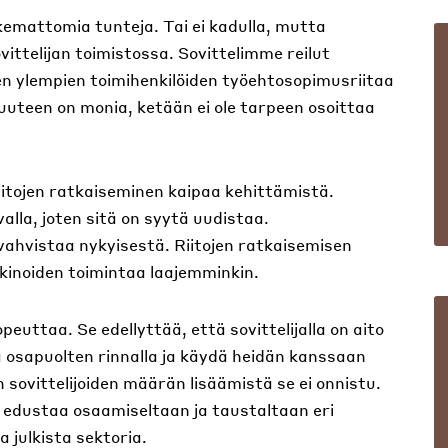
ukemattomia tunteja. Tai ei kadulla, mutta
ittelijan toimistossa. Sovittelimme reilut
n ylempien toimihenkilöiden työehtosopimusriitaa
uuteen on monia, ketään ei ole tarpeen osoittaa
iitojen ratkaiseminen kaipaa kehittämistä.
valla, joten sitä on syytä uudistaa.
 vahvistaa nykyisestä. Riitojen ratkaisemisen
kkinoiden toimintaa laajemminkin.
peuttaa. Se edellyttää, että sovittelijalla on aito
 osapuolten rinnalla ja käydä heidän kanssaan
 sovittelijoiden määrän lisäämistä se ei onnistu.
at edustaa osaamiseltaan ja taustaltaan eri
a julkista sektoria.