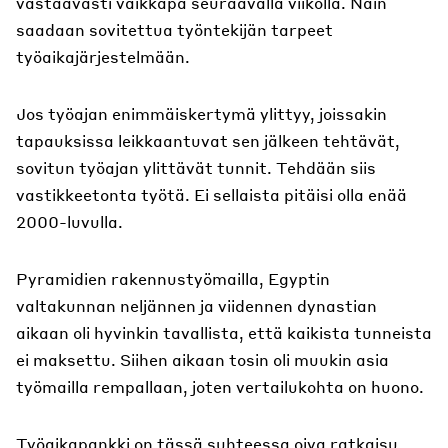
vastaavasti vaikkapa seuraavalla viikolla. Näin
saadaan sovitettua työntekijän tarpeet
työaikajärjestelmään.
Jos työajan enimmäiskertymä ylittyy, joissakin
tapauksissa leikkaantuvat sen jälkeen tehtävät,
sovitun työajan ylittävät tunnit. Tehdään siis
vastikkeetonta työtä. Ei sellaista pitäisi olla enää
2000-luvulla.
Pyramidien rakennustyömailla, Egyptin
valtakunnan neljännen ja viidennen dynastian
aikaan oli hyvinkin tavallista, että kaikista tunneista
ei maksettu. Siihen aikaan tosin oli muukin asia
työmailla rempallaan, joten vertailukohta on huono.
Työaikapankki on tässä suhteessa oiva ratkaisu.