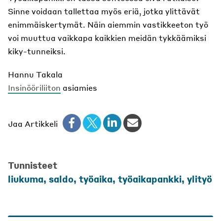
Sinne voidaan tallettaa myös eriä, jotka ylittävät
enimmäiskertymät. Näin aiemmin vastikkeeton työ
voi muuttua vaikkapa kaikkien meidän tykkäämiksi
kiky-tunneiksi.
Hannu Takala
Insinööriliiton
asiamies
Jaa Artikkeli
Tunnisteet
liukuma
,
saldo
,
työaika
,
työaikapankki
,
ylityö