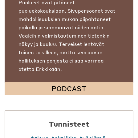
Puolueet ovat pitäneet
puoluekokouksiaan. Sivupersoonat ovat
mahdollisuuksien mukan piipahtaneet
paikalla ja summaavat niiden antia.
Vaaleihin valmistautuminen tietenkin
näkyy ja kuuluu. Terveiset lentävät
toinen toisilleen, mutta seuraavan
hallituksen pohjasta ei saa varmaa
otetta Erkkikään.
PODCAST
Tunnisteet
talous
,
tekniikka
,
työelämä
,