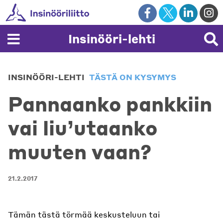
Skip
to
content
Insinööri-lehti
INSINÖÖRI-LEHTI
TÄSTÄ ON KYSYMYS
Pannaanko pankkiin
vai liu’utaanko
muuten vaan?
21.2.2017
Tämän tästä törmää keskusteluun tai