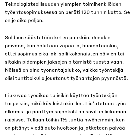
Teknologiateollisuuden ylempien toimihenkilöiden
työehtosopimuksessa on peräti 120 tunnin katto. Se
on jo aika paljon.
Saldoon säästetään kuten pankkiin. Jonakin
päivänä, kun halutaan vapaata, huomataankin,
ettei sopimus eikä laki salli kokonaisten päivien tai
sitäkin pidempien jaksojen pitämistä tuosta vaan.
Näissä on aina työnantajalukko, vaikka työntekijä
olisi tuntitolkulla joustanut työnantajan pyynnöstä.
Liukuvaa työaikaa tulisikin käyttää työntekijän
tarpeisiin, mikä käy laistakin ilmi. Liu’utetaan työn
alkamis- ja päättymisajankohtaa sovitun liukuman
rajoissa. Tullaan töihin 1½ tuntia myöhemmin, kun
on pitänyt viedä auto huoltoon ja jatketaan päivää