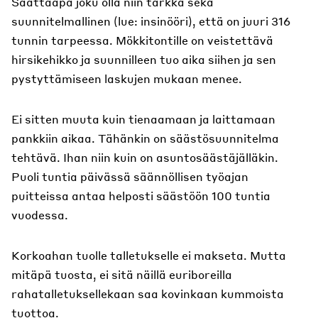
Saattaapa joku olla niin tarkka sekä
suunnitelmallinen (lue: insinööri), että on juuri 316
tunnin tarpeessa. Mökkitontille on veistettävä
hirsikehikko ja suunnilleen tuo aika siihen ja sen
pystyttämiseen laskujen mukaan menee.
Ei sitten muuta kuin tienaamaan ja laittamaan
pankkiin aikaa. Tähänkin on säästösuunnitelma
tehtävä. Ihan niin kuin on asuntosäästäjälläkin.
Puoli tuntia päivässä säännöllisen työajan
puitteissa antaa helposti säästöön 100 tuntia
vuodessa.
Korkoahan tuolle talletukselle ei makseta. Mutta
mitäpä tuosta, ei sitä näillä euriboreilla
rahatalletuksellekaan saa kovinkaan kummoista
tuottoa.