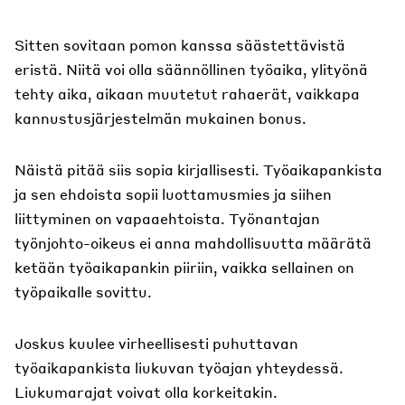
Sitten sovitaan pomon kanssa säästettävistä
eristä. Niitä voi olla säännöllinen työaika, ylityönä
tehty aika, aikaan muutetut rahaerät, vaikkapa
kannustusjärjestelmän mukainen bonus.
Näistä pitää siis sopia kirjallisesti. Työaikapankista
ja sen ehdoista sopii luottamusmies ja siihen
liittyminen on vapaaehtoista. Työnantajan
työnjohto-oikeus ei anna mahdollisuutta määrätä
ketään työaikapankin piiriin, vaikka sellainen on
työpaikalle sovittu.
Joskus kuulee virheellisesti puhuttavan
työaikapankista liukuvan työajan yhteydessä.
Liukumarajat voivat olla korkeitakin.