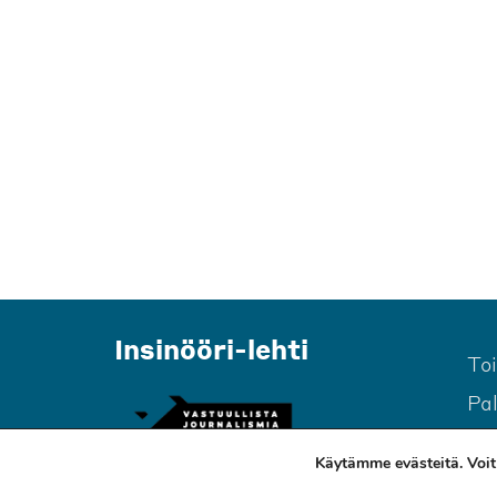
Insinööri-lehti
To
Pa
Käytämme evästeitä. Voit 