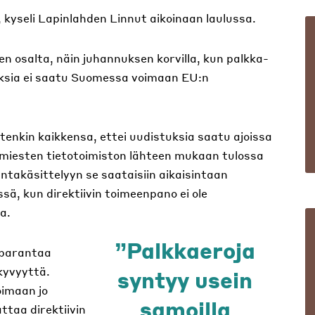
ä, kyseli Lapinlahden Linnut aikoinaan laulussa.
 osalta, näin juhannuksen korvilla, kun palkka-
oksia ei saatu Suomessa voimaan EU:n
uutenkin kaikkensa, ettei uudistuksia saatu ajoissa
miesten tietotoimiston lähteen mukaan tulossa
ntakäsittelyyn se saataisiin aikaisintaan
sä, kun direktiivin toimeenpano ei ole
a.
Palkkaeroja
 parantaa
kyvyyttä.
syntyy usein
oimaan jo
samoilla
ttaa direktiivin