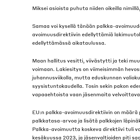
Miksei asioista puhuta niiden oikeilla nimill
Samaa voi kysellä tänään palkka-avoimuuden
avoimuusdirektiivin edellyttämiä lakimuut
edellyttämässä aikataulussa.
Maan hallitus vesitti, viivästytti ja teki m
voimaan. Lakiesitys on viimeisimmän hevos
juhannusviikolla, mutta eduskunnan valioku
syysistuntokaudella. Tosin sekin pakon edes
vapaaehtoista vaan jäsenmaita velvoittava
EU:n palkka-avoimuusdirektiivin on määrä
palkkatasa-arvoa ja lisätä palkkojen läpinä
Palkka-avoimuutta koskeva direktiivi tuli v
kesäkuussa 2023, ja jäsenvaltioiden piti saa