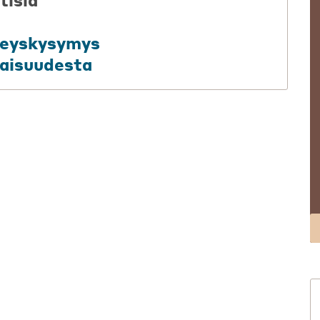
rveyskysymys
aisuudesta