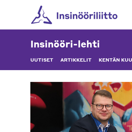
Skip
to
content
Insinööri-lehti
UUTISET
ARTIKKELIT
KENTÄN KUU