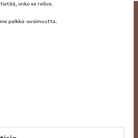
 tietää, onko se reilua.
emme palkka-avoimuutta.
tisia