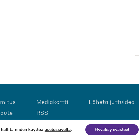
imitus
Mediakortti
Lähetä juttuidea
laute
RSS
hallita niiden käyttöä
asetussivulla
.
Hyväksy evästeet