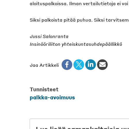
aloituspalkoissa. Ilman vertailutietoja ei voi
Siksi palkoista pitää puhua. Siksi tarvits
Jussi Salonranta
Insinööriliiton yhteiskuntasuhdepäällikkö
Jaa Artikkeli
Tunnisteet
palkka-avoimuus
Lue lisää samankaltaisia uu