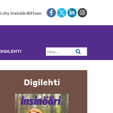
Liity Insinööriliittoon
DIGILEHTI
Hae...
Digilehti