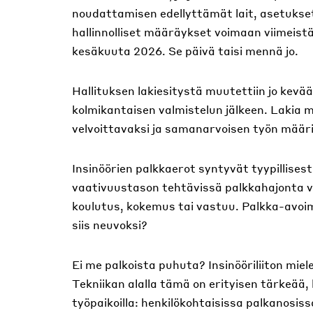
noudattamisen edellyttämät lait, asetukset
hallinnolliset määräykset voimaan viimeist
kesäkuuta 2026. Se päivä taisi mennä jo.
Hallituksen lakiesitystä muutettiin jo kev
kolmikantaisen valmistelun jälkeen. Laki
velvoittavaksi ja samanarvoisen työn määri
Insinöörien palkkaerot syntyvät tyypillisest
vaativuustason tehtävissä palkkahajonta voi
koulutus, kokemus tai vastuu. Palkka-avoimu
siis neuvoksi?
Ei me palkoista puhuta? Insinööriliiton miel
Tekniikan alalla tämä on erityisen tärkeää,
työpaikoilla: henkilökohtaisissa palkanosiss