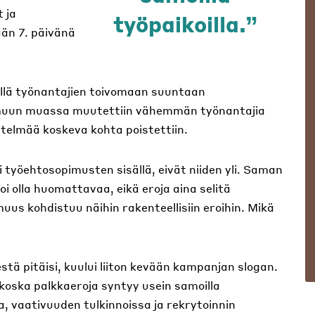
 ja
työpaikoilla.
ään 7. päivänä
äällä työnantajien toivomaan suuntaan
a muun muassa muutettiin vähemmän työnantajia
telmää koskeva kohta poistettiin.
i työehtosopimusten sisällä, eivät niiden yli. Saman
 olla huomattavaa, eikä eroja aina selitä
us kohdistuu näihin rakenteellisiin eroihin. Mikä
estä pitäisi, kuului liiton kevään kampanjan slogan.
 koska palkkaeroja syntyy usein samoilla
a, vaativuuden tulkinnoissa ja rekrytoinnin