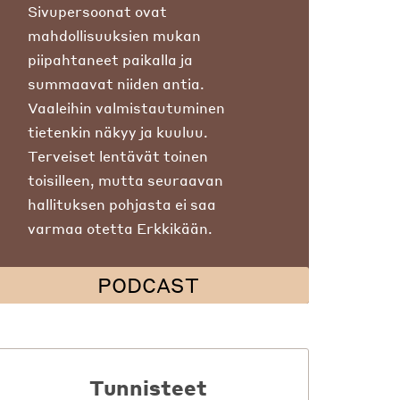
Sivupersoonat ovat
mahdollisuuksien mukan
piipahtaneet paikalla ja
summaavat niiden antia.
Vaaleihin valmistautuminen
tietenkin näkyy ja kuuluu.
Terveiset lentävät toinen
toisilleen, mutta seuraavan
hallituksen pohjasta ei saa
varmaa otetta Erkkikään.
PODCAST
Tunnisteet