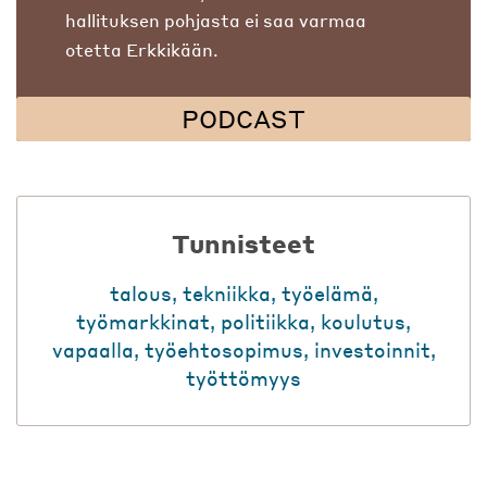
hallituksen pohjasta ei saa varmaa
otetta Erkkikään.
PODCAST
Tunnisteet
talous
,
tekniikka
,
työelämä
,
työmarkkinat
,
politiikka
,
koulutus
,
vapaalla
,
työehtosopimus
,
investoinnit
,
työttömyys