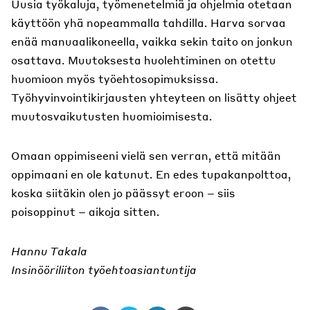
Uusia työkaluja, työmenetelmiä ja ohjelmia otetaan
käyttöön yhä nopeammalla tahdilla. Harva sorvaa
enää manuaalikoneella, vaikka sekin taito on jonkun
osattava. Muutoksesta huolehtiminen on otettu
huomioon myös työehtosopimuksissa.
Työhyvinvointikirjausten yhteyteen on lisätty ohjeet
muutosvaikutusten huomioimisesta.
Omaan oppimiseeni vielä sen verran, että mitään
oppimaani en ole katunut. En edes tupakanpolttoa,
koska siitäkin olen jo päässyt eroon – siis
poisoppinut – aikoja sitten.
Hannu Takala
Insinööriliiton työehtoasiantuntija