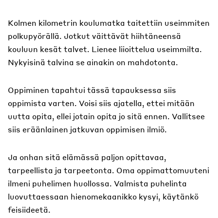
Kolmen kilometrin koulumatka taitettiin useimmiten
polkupyörällä. Jotkut väittävät hiihtäneensä
kouluun kesät talvet. Lienee liioittelua useimmilta.
Nykyisinä talvina se ainakin on mahdotonta.
Oppiminen tapahtui tässä tapauksessa siis
oppimista varten. Voisi siis ajatella, ettei mitään
uutta opita, ellei jotain opita jo sitä ennen. Vallitsee
siis eräänlainen jatkuvan oppimisen ilmiö.
Ja onhan sitä elämässä paljon opittavaa,
tarpeellista ja tarpeetonta. Oma oppimattomuuteni
ilmeni puhelimen huollossa. Valmista puhelinta
luovuttaessaan hienomekaanikko kysyi, käytänkö
feisiideetä.