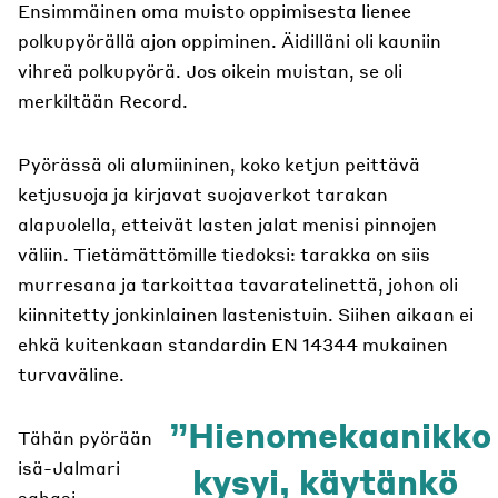
Ensimmäinen oma muisto oppimisesta lienee
polkupyörällä ajon oppiminen. Äidilläni oli kauniin
vihreä polkupyörä. Jos oikein muistan, se oli
merkiltään Record.
Pyörässä oli alumiininen, koko ketjun peittävä
ketjusuoja ja kirjavat suojaverkot tarakan
alapuolella, etteivät lasten jalat menisi pinnojen
väliin. Tietämättömille tiedoksi: tarakka on siis
murresana ja tarkoittaa tavaratelinettä, johon oli
kiinnitetty jonkinlainen lastenistuin. Siihen aikaan ei
ehkä kuitenkaan standardin EN 14344 mukainen
turvaväline.
Hienomekaanikko
Tähän pyörään
isä-Jalmari
kysyi, käytänkö
sahasi