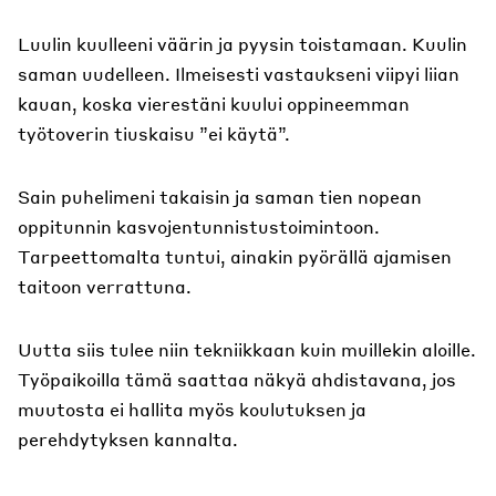
Luulin kuulleeni väärin ja pyysin toistamaan. Kuulin
saman uudelleen. Ilmeisesti vastaukseni viipyi liian
kauan, koska vierestäni kuului oppineemman
työtoverin tiuskaisu ”ei käytä”.
Sain puhelimeni takaisin ja saman tien nopean
oppitunnin kasvojentunnistustoimintoon.
Tarpeettomalta tuntui, ainakin pyörällä ajamisen
taitoon verrattuna.
Uutta siis tulee niin tekniikkaan kuin muillekin aloille.
Työpaikoilla tämä saattaa näkyä ahdistavana, jos
muutosta ei hallita myös koulutuksen ja
perehdytyksen kannalta.