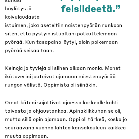
feisiideetä.
höylätystä
koivulaudasta
istuimen, joka aseteltiin naistenpyörän runkoon
siten, että pystyin istualtani potkuttelemaan
pyörää. Kun tasapaino löytyi, aloin polkemaan
pyörää seisaaltaan.
Keinoja ja tyylejä oli siihen aikaan monia. Monet
ikätoverini joutuivat ajamaan miestenpyörää
rungon välistä. Oppimista oli siinäkin.
Omat käteni sojottivat ajaessa korkealle kohti
taivasta ja ohjaustankoa. Apinakiikkuhan se oli,
mutta sillä opin ajamaan. Oppi oli tärkeä, koska jo
seuraavana vuonna lähteä kansakouluun kaikkea
muuta oppimaan.