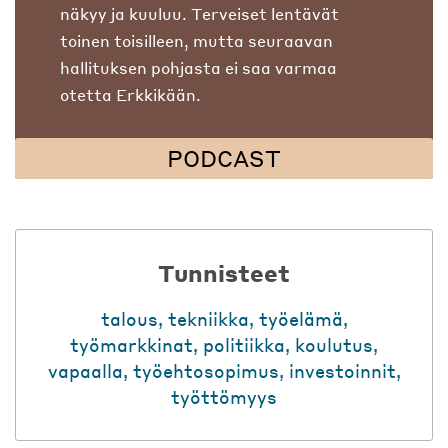
näkyy ja kuuluu. Terveiset lentävät
toinen toisilleen, mutta seuraavan
hallituksen pohjasta ei saa varmaa
otetta Erkkikään.
PODCAST
Tunnisteet
talous
,
tekniikka
,
työelämä
,
työmarkkinat
,
politiikka
,
koulutus
,
vapaalla
,
työehtosopimus
,
investoinnit
,
työttömyys