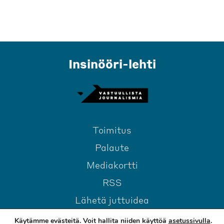
Insinööri-lehti
Toimitus
Palaute
Mediakortti
RSS
Lähetä juttuidea
Käytämme evästeitä. Voit hallita niiden käyttöä
asetussivulla
.