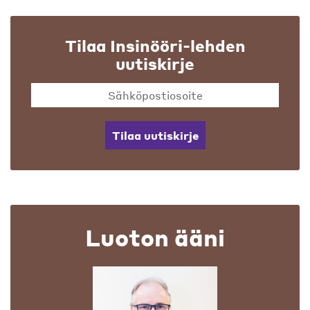
Tilaa Insinööri-lehden
uutiskirje
Tilaa uutiskirje
Luoton ääni