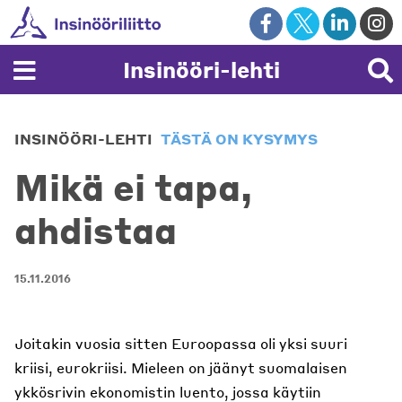
Skip
to
content
Insinööri-lehti
INSINÖÖRI-LEHTI
TÄSTÄ ON KYSYMYS
Mikä ei tapa,
ahdistaa
15.11.2016
Joitakin vuosia sitten Euroopassa oli yksi suuri
kriisi, eurokriisi. Mieleen on jäänyt suomalaisen
ykkösrivin ekonomistin luento, jossa käytiin