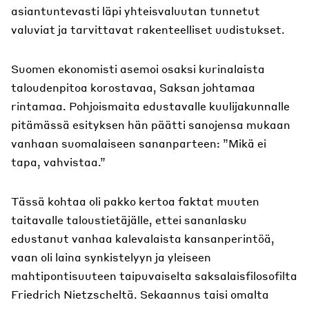
asiantuntevasti läpi yhteisvaluutan tunnetut
valuviat ja tarvittavat rakenteelliset uudistukset.
Suomen ekonomisti asemoi osaksi kurinalaista
taloudenpitoa korostavaa, Saksan johtamaa
rintamaa. Pohjoismaita edustavalle kuulijakunnalle
pitämässä esityksen hän päätti sanojensa mukaan
vanhaan suomalaiseen sananparteen: ”Mikä ei
tapa, vahvistaa.”
Tässä kohtaa oli pakko kertoa faktat muuten
taitavalle taloustietäjälle, ettei sananlasku
edustanut vanhaa kalevalaista kansanperintöä,
vaan oli laina synkistelyyn ja yleiseen
mahtipontisuuteen taipuvaiselta saksalaisfilosofilta
Friedrich Nietzscheltä. Sekaannus taisi omalta