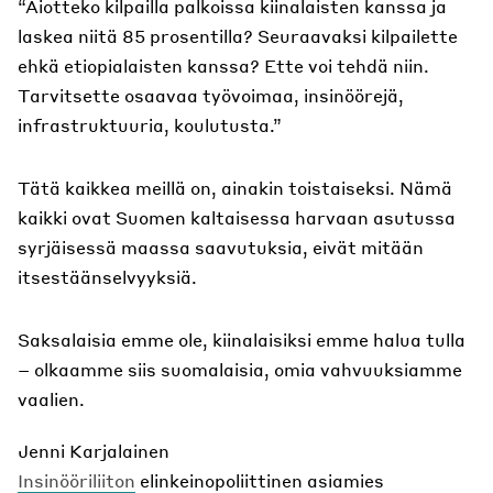
“Aiotteko kilpailla palkoissa kiinalaisten kanssa ja
laskea niitä 85 prosentilla? Seuraavaksi kilpailette
ehkä etiopialaisten kanssa? Ette voi tehdä niin.
Tarvitsette osaavaa työvoimaa, insinöörejä,
infrastruktuuria, koulutusta.”
Tätä kaikkea meillä on, ainakin toistaiseksi. Nämä
kaikki ovat Suomen kaltaisessa harvaan asutussa
syrjäisessä maassa saavutuksia, eivät mitään
itsestäänselvyyksiä.
Saksalaisia emme ole, kiinalaisiksi emme halua tulla
– olkaamme siis suomalaisia, omia vahvuuksiamme
vaalien.
Jenni Karjalainen
Insinööriliiton
elinkeinopoliittinen asiamies