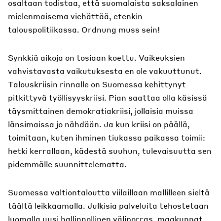
osaltaan todistaa, että suomalaista saksalainen
mielenmaisema viehättää, etenkin
talouspolitiikassa. Ordnung muss sein!
Synkkiä aikoja on tosiaan koettu. Vaikeuksien
vahvistavasta vaikutuksesta en ole vakuuttunut.
Talouskriisin rinnalle on Suomessa kehittynyt
pitkittyvä työllisyyskriisi. Pian saattaa olla käsissä
täysmittainen demokratiakriisi, jollaisia muissa
länsimaissa jo nähdään. Ja kun kriisi on päällä,
toimitaan, kuten ihminen tiukassa paikassa toimii:
hetki kerrallaan, kädestä suuhun, tulevaisuutta sen
pidemmälle suunnittelematta.
Suomessa valtiontaloutta viilaillaan mallilleen sieltä
täältä leikkaamalla. Julkisia palveluita tehostetaan
luomalla uusi hallinnollinen väliporras, maakunnat.