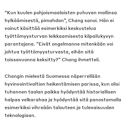
“Kun kuulen pohjoismaalaisten puhuvan mallinsa
hylkäämisestä, pimahdan”, Chang sanoi. Hän ei
voinut käsittää esimerkiksi keskustelua
työttömyysturvan leikkaamisesta kilpailukyvyn
parantajana. ”Eivät ongelmanne mitenkään voi
johtua työttömyysturvasta, eihän sitä
toissavuonna keksitty?” Chang ihmetteli.
Changin mielestä Suomessa näperrellään
hyvinvointivaltion heikentämisen parissa, kun olisi
tuhannen taalan paikka hyödyntää historiallisen
halpaa velkarahaa ja hyödyntää sitä panostamalla
esimerkiksi vihreään talouteen ja tulevaisuuden
teknologiaan.