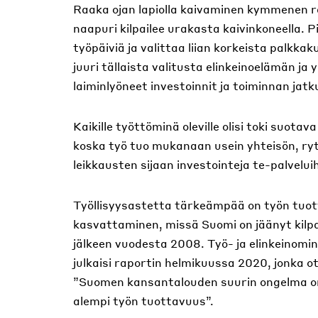
Raaka ojan lapiolla kaivaminen kymmenen r
naapuri kilpailee urakasta kaivinkoneella. 
työpäiviä ja valittaa liian korkeista palkk
juuri tällaista valitusta elinkeinoelämän ja y
laiminlyöneet investoinnit ja toiminnan ja
Kaikille työttöminä oleville olisi toki suota
koska työ tuo mukanaan usein yhteisön, rytm
leikkausten sijaan investointeja te-palveluih
Työllisyysastetta tärkeämpää on työn tuo
kasvattaminen, missä Suomi on jäänyt kilpa
jälkeen vuodesta 2008. Työ- ja elinkeinomini
julkaisi raportin helmikuussa 2020, jonka o
”Suomen kansantalouden suurin ongelma on 
alempi työn tuottavuus”.