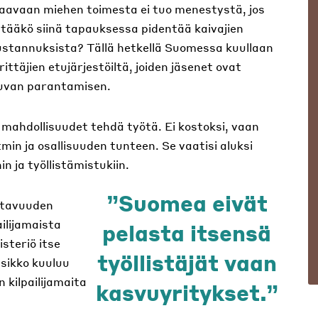
aavaan miehen toimesta ei tuo menestystä, jos
Pitääkö siinä tapauksessa pidentää kaivajien
akustannuksista? Tällä hetkellä Suomessa kuullaan
rittäjien etujärjestöiltä, joiden jäsenet ovat
tkuvan parantamisen.
va mahdollisuudet tehdä työtä. Ei kostoksi, vaan
in ja osallisuuden tunteen. Se vaatisi aluksi
in ja työllistämistukiin.
Suomea eivät
ttavuuden
ilijamaista
pelasta itsensä
steriö itse
työllistäjät vaan
tsikko kuuluu
kilpailijamaita
kasvuyritykset.