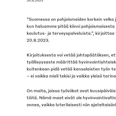
30.8.2023
”Suomessa on pohjoismaiden korkein velka j
kun haluamme pitää kiinni pohjoismaisesta 
koulutus- ja terveyspalveluista.”, kirjoitt
20.8.2023.
Kirjoituksesta voi vetää johtopäätöksen, e
työllisyysaste määrittää hyvinvointiyhteis
kuitenkaan pidä vetää kansalaisten työn te
– ei vaikka mieli tekisi ja vaikka yleisö tarin
On maita, joissa työviikot ovat kuusipäiväisi
töitä. Nämä maat eivät ole hyvinvointivalti
onnea, vaikka luterilaisesti niin ajateltaisiin