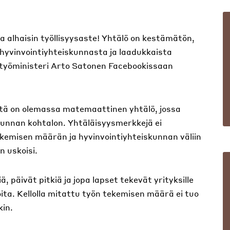
a alhaisin työllisyysaste! Yhtälö on kestämätön,
hyvinvointiyhteiskunnasta ja laadukkaista
aa työministeri Arto Satonen Facebookissaan
ttä on olemassa matemaattinen yhtälö, jossa
kunnan kohtalon. Yhtäläisyysmerkkejä ei
kemisen määrän ja hyvinvointiyhteiskunnan väliin
an uskoisi.
ä, päivät pitkiä ja jopa lapset tekevät yrityksille
oita. Kellolla mitattu työn tekemisen määrä ei tuo
kin.