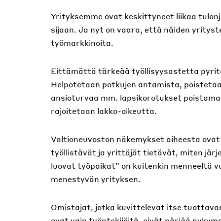
Yrityksemme ovat keskittyneet liikaa tulo
sijaan. Ja nyt on vaara, että näiden yrity
työmarkkinoita.
Eittämättä tärkeää työllisyysastetta pyrit
Helpotetaan potkujen antamista, poisteta
ansioturvaa mm. lapsikorotukset poistama
rajoitetaan lakko-oikeutta.
Valtioneuvoston näkemykset aiheesta ovat s
työllistävät ja yrittäjät tietävät, miten jä
luovat työpaikat” on kuitenkin menneeltä vu
menestyvän yrityksen.
Omistajat, jotka kuvittelevat itse tuottava
ovat vain työntekijöitä, eivät pärjää nyky