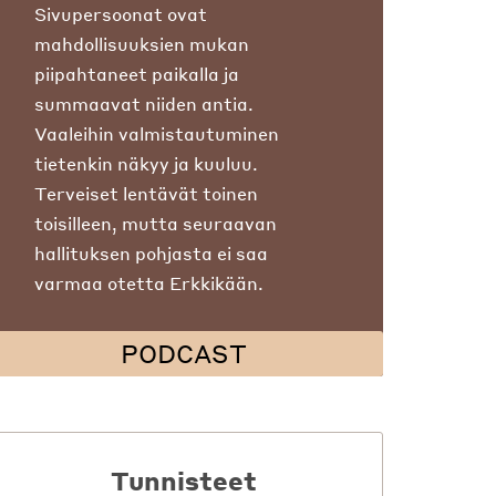
Sivupersoonat ovat
mahdollisuuksien mukan
piipahtaneet paikalla ja
summaavat niiden antia.
Vaaleihin valmistautuminen
tietenkin näkyy ja kuuluu.
Terveiset lentävät toinen
toisilleen, mutta seuraavan
hallituksen pohjasta ei saa
varmaa otetta Erkkikään.
PODCAST
Tunnisteet