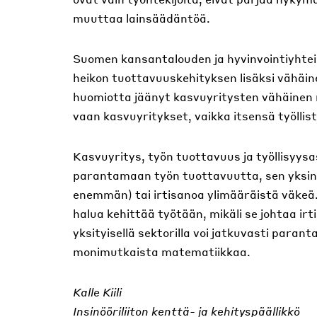
muuttaa lainsäädäntöä.
Suomen kansantalouden ja hyvinvointiyhte
heikon tuottavuuskehityksen lisäksi vähäi
huomiotta jäänyt kasvuyritysten vähäinen m
vaan kasvuyritykset, vaikka itsensä työllist
Kasvuyritys, työn tuottavuus ja työllisyysas
parantamaan työn tuottavuutta, sen yksink
enemmän) tai irtisanoa ylimääräistä väkeä. 
halua kehittää työtään, mikäli se johtaa ir
yksityisellä sektorilla voi jatkuvasti parant
monimutkaista matematiikkaa.
Kalle Kiili
Insinööriliiton kenttä- ja kehityspäällikkö