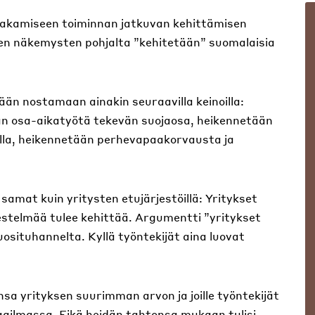
njakamiseen toiminnan jatkuvan kehittämisen
sten näkemysten pohjalta ”kehitetään” suomalaisia
ään nostamaan ainakin seuraavilla keinoilla:
an osa-aikatyötä tekevän suojaosa, heikennetään
lla, heikennetään perhevapaakorvausta ja
amat kuin yritysten etujärjestöillä: Yritykset
rjestelmää tulee kehittää. Argumentti ”yritykset
osituhannelta. Kyllä työntekijät aina luovat
nsa yrityksen suurimman arvon ja joille työntekijät
maailmassa. Eikä heidän tahtonsa mukaan tulisi