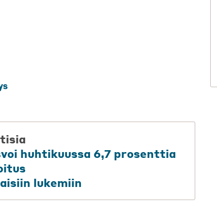
ys
tisia
svoi huhtikuussa 6,7 prosenttia
oitus
aisiin lukemiin