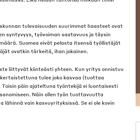
iskunnan tulevaisuuden suurimmat haasteet ovat
nen syntyvyys, työvoiman saatavuus ja täysin
äärä. Suomea eivät pelasta itsensä työllistäjät
äjät ovatkin tärkeitä, ihan jokainen.
te liittyvät kiinteästi yhteen. Kun yritys onnistuu
ertaistettuna tulee joko kasvaa (tuottaa
Toisin päin ajateltuna työntekijä ei luontaisesti
tisanomiseen. Näin ollen työn tuottavuutta
aa lähinnä vain kasvuyrityksissä. Se ei ole kovin