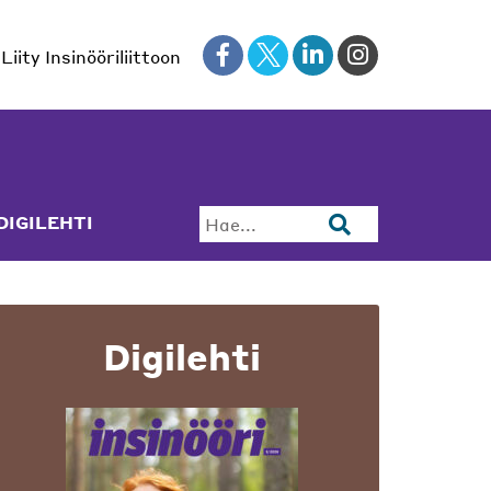
Liity Insinööriliittoon
DIGILEHTI
Hae...
Digilehti