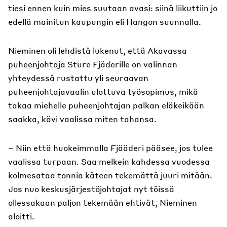
tiesi ennen kuin mies suutaan avasi: siinä liikuttiin jo
edellä mainitun kaupungin eli Hangon suunnalla.
Nieminen oli lehdistä lukenut, että Akavassa
puheenjohtaja Sture Fjäderille on valinnan
yhteydessä rustattu yli seuraavan
puheenjohtajavaalin ulottuva työsopimus, mikä
takaa miehelle puheenjohtajan palkan eläkeikään
saakka, kävi vaalissa miten tahansa.
– Niin että huokeimmalla Fjääderi pääsee, jos tulee
vaalissa turpaan. Saa melkein kahdessa vuodessa
kolmesataa tonnia käteen tekemättä juuri mitään.
Jos nuo keskusjärjestöjohtajat nyt töissä
ollessakaan paljon tekemään ehtivät, Nieminen
aloitti.