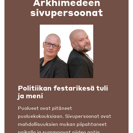
Arkhimedeen
sivupersoonat
Politiikan festarikesä tuli
ja meni
Puolueet ovat pitäneet
puoluekokouksiaan. Sivupersoonat ovat
mahdollisuuksien mukan piipahtaneet
paikalla ja summaavat niiden antia.