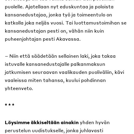
puolelle. Ajatellaan nyt eduskuntaa ja poloista
kansanedustajaa, jonka työ ja toimeentulo on
katkolla joka neljäs vuosi. Tai luottamustoimihan se
kansanedustajan pesti on, vähän niin kuin
puheenjohtajan pesti Akavassa.
– Niin että säädetään sellainen laki, joka takaa
istuvalle kansanedustajalle palkanmaksun
jatkumisen seuraavan vaalikauden puoliväliin, kävi
vaaleissa miten tahansa, kuului pohdinnan
yhteenveto.
* * *
Löysimme äkkiseltään ainakin
yhden hyvän
perustelun uudistukselle, jonka juhlavasti