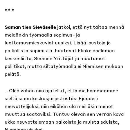
* * *
Saman tien Sieväselle
jatkoi, että nyt taitaa mennä
meidänkin työmaalla sopimus- ja
luottamusmieskuviot uusiksi. Lisää joustoja ja
paikallista sopimista, huutavat Elinkeinoelämän
keskusliitto, Suomen Yrittäjät ja muutamat
poliitikot, mutta siltatyömaalla ei Niemisen mukaan
pelätä.
– Olen vähän niin ajatellut, että me hommaamme
sieltä sinun keskusjärjestöstäsi Fjääderi
neuvottelijaksi, niin eiköhän ala meilläkin menot
muuttua saataviksi. Tuntuu olevan sen verran kova
ukko neuvottelemaan palkoista ja muista eduista,
Nieminen virkkoi.