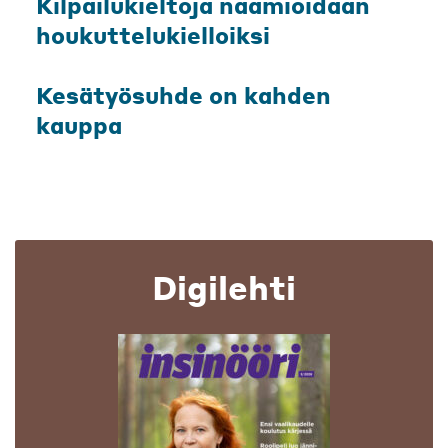
Kilpailukieltoja naamioidaan
houkuttelukielloiksi
Kesätyösuhde on kahden
kauppa
Digilehti