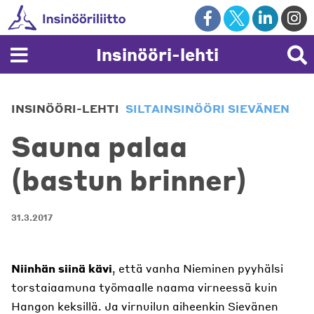
Skip
to
content
Insinööri-lehti
INSINÖÖRI-LEHTI
SILTAINSINÖÖRI SIEVÄNEN
Sauna palaa
(bastun brinner)
31.3.2017
Niinhän siinä kävi
, että vanha Nieminen pyyhälsi
torstaiaamuna työmaalle naama virneessä kuin
Hangon keksillä. Ja virnuilun aiheenkin Sievänen