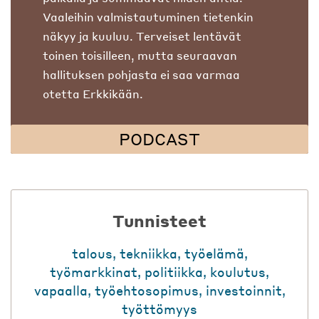
Vaaleihin valmistautuminen tietenkin
näkyy ja kuuluu. Terveiset lentävät
toinen toisilleen, mutta seuraavan
hallituksen pohjasta ei saa varmaa
otetta Erkkikään.
PODCAST
Tunnisteet
talous
,
tekniikka
,
työelämä
,
työmarkkinat
,
politiikka
,
koulutus
,
vapaalla
,
työehtosopimus
,
investoinnit
,
työttömyys