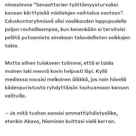
nimesimme ”Senaattorien työttömyysturvaksi
kansan kärttyisää mielialojen vaihtelua vastaan”.
Eduskuntaryhmissä olisi vaalikauden loppupuolella
paljon rauhallisempaa, kun kenenkään ei tarvitsisi
pelätä putoamista ainakaan taloudellisten seikkojen
takia.
Mutta siihen tulokseen tulimme, että ei taida
moinen laki mennä kovin helposti läpi. Kyllä
mediassa nousisi melkoinen äläkkä, jos noin höveliä
kädenpuristusta ryhdyttäisiin touhuamaan kansan
valituille.
– Ja mitä tuohon sanoisi ammattiyhdistysliike,
etenkin Akava, Nieminen kuittasi vielä kerran.