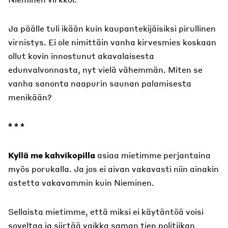
Ja päälle tuli ikään kuin kaupantekijäisiksi pirullinen
virnistys. Ei ole nimittäin vanha kirvesmies koskaan
ollut kovin innostunut akavalaisesta
edunvalvonnasta, nyt vielä vähemmän. Miten se
vanha sanonta naapurin saunan palamisesta
menikään?
* * *
Kyllä me kahvikopilla
asiaa mietimme perjantaina
myös porukalla. Ja jos ei aivan vakavasti niin ainakin
astetta vakavammin kuin Nieminen.
Sellaista mietimme, että miksi ei käytäntöä voisi
soveltaa ja siirtää vaikka saman tien politiikan