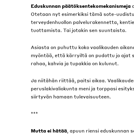
Eduskunnan päätöksentekomekanismeja
Otetaan nyt esimerkiksi tämä sote-uudistus
terveydenhuollon palvelurakennetta, kentie
tuottamista. Tai jotakin sen suuntaista.
Asiasta on puhuttu koko vaalikauden aikana 
myöntää, että kärryiltä on pudottu jo ajat s
rahaa, kahvia ja tupakkia on kulunut.
Ja niitähän riittää, paitsi aikaa. Vaalikaude
peruslakivaliokunta meni ja torppasi esityk
siirtyvän hamaan tulevaisuuteen.
***
Mutta ei hätää
, apuun riensi eduskunnan so