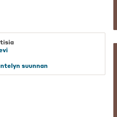
tisia
levi
äntelyn suunnan