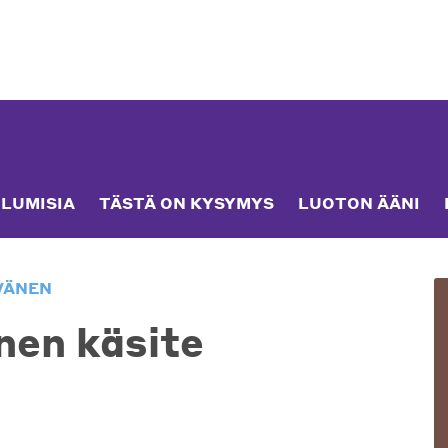
LUMISIA
TÄSTÄ ON KYSYMYS
LUOTON ÄÄNI
EVÄNEN
inen käsite