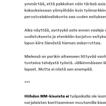
ymmärtää, että pakkohan näin tärkeä asia o
kokouksissaan yömyöhään kuin työmarkkinan
perustuslakivaliokunta saa uuden esitykse
Aika näyttää, syntyykö sote ennen vaaleja va
uudistuksesta ja etenkään korjatun esityks
lopun kiire Sievästä hieman askarruttaa.
Mielessä on parikin aiheeseen liittyvää van
tunteina tehdystä työstä. Jälkimmäiseen li
lapset. Mutta ei niistä sen enempää.
***
Hiihdon MM-kisoista ei
työpaikalla ole isom
norjalaisten konttaaminen muutamilla kisama