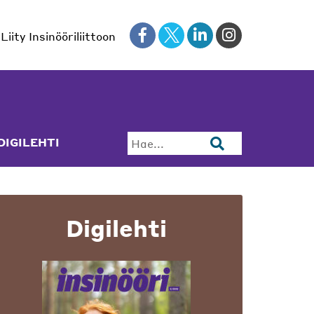
Liity Insinööriliittoon
DIGILEHTI
Hae...
Digilehti