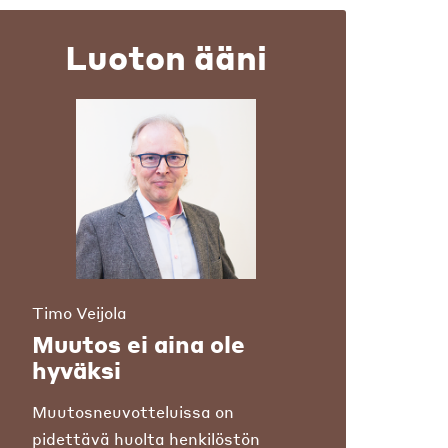
Luoton ääni
Timo Veijola
Muutos ei aina ole
hyväksi
Muutosneuvotteluissa on
pidettävä huolta henkilöstön