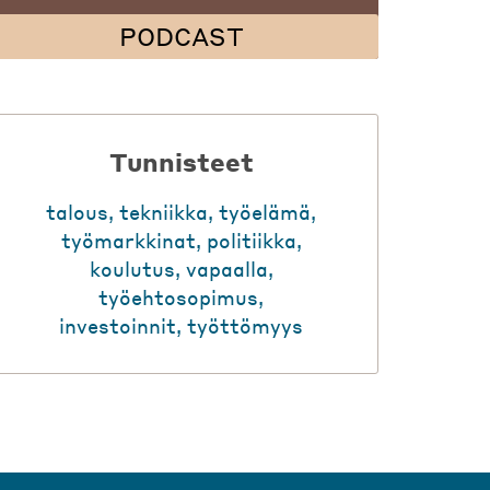
PODCAST
Tunnisteet
talous
,
tekniikka
,
työelämä
,
työmarkkinat
,
politiikka
,
koulutus
,
vapaalla
,
työehtosopimus
,
investoinnit
,
työttömyys