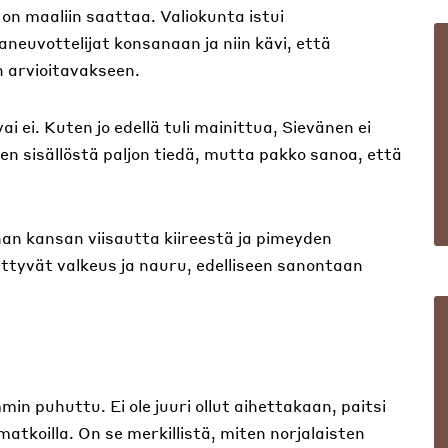
n maaliin saattaa. Valiokunta istui
euvottelijat konsanaan ja niin kävi, että
n arvioitavakseen.
i ei. Kuten jo edellä tuli mainittua, Sievänen ei
en sisällöstä paljon tiedä, mutta pakko sanoa, että
han kansan viisautta kiireestä ja pimeyden
ittyvät valkeus ja nauru, edelliseen sanontaan
min puhuttu. Ei ole juuri ollut aihettakaan, paitsi
tkoilla. On se merkillistä, miten norjalaisten