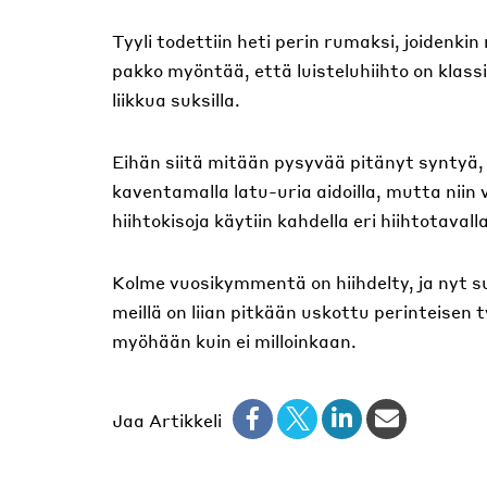
Tyyli todettiin heti perin rumaksi, joidenki
pakko myöntää, että luisteluhiihto on klass
liikkua suksilla.
Eihän siitä mitään pysyvää pitänyt syntyä,
kaventamalla latu-uria aidoilla, mutta nii
hiihtokisoja käytiin kahdella eri hiihtotavalla
Kolme vuosikymmentä on hiihdelty, ja nyt su
meillä on liian pitkään uskottu perinteisen
myöhään kuin ei milloinkaan.
Jaa Artikkeli