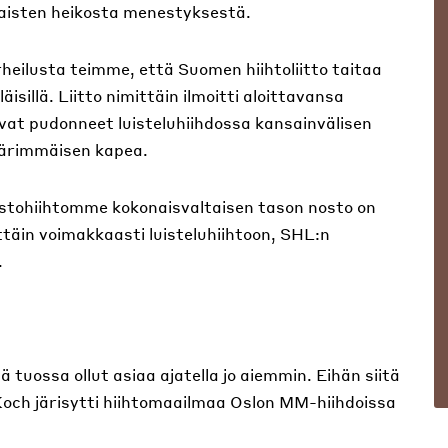
aisten heikosta menestyksestä.
heilusta teimme, että Suomen hiihtoliitto taitaa
isillä. Liitto nimittäin ilmoitti aloittavansa
ovat pudonneet luisteluhiihdossa kansainvälisen
äärimmäisen kapea.
stohiihtomme kokonaisvaltaisen tason nosto on
täin voimakkaasti luisteluhiihtoon, SHL:n
.
itä tuossa ollut asiaa ajatella jo aiemmin. Eihän siitä
 Koch järisytti hiihtomaailmaa Oslon MM-hiihdoissa