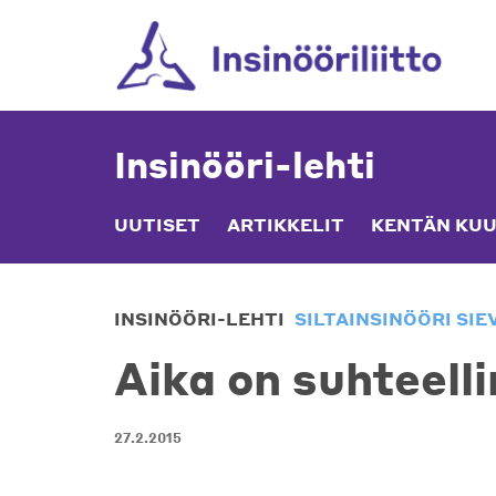
Skip
to
content
Insinööri-lehti
UUTISET
ARTIKKELIT
KENTÄN KUU
INSINÖÖRI-LEHTI
SILTAINSINÖÖRI SI
Aika on suhteell
27.2.2015