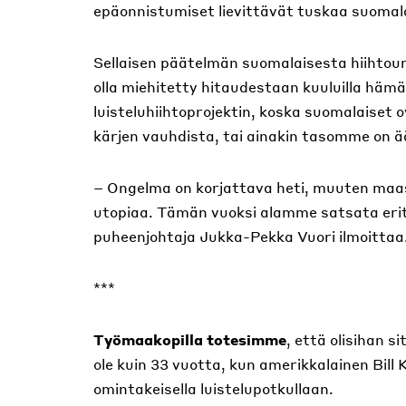
epäonnistumiset lievittävät tuskaa suomal
Sellaisen päätelmän suomalaisesta hiihtour
olla miehitetty hitaudestaan kuuluilla hämälä
luisteluhiihtoprojektin, koska suomalaiset 
kärjen vauhdista, tai ainakin tasomme on 
– Ongelma on korjattava heti, muuten maa
utopiaa. Tämän vuoksi alamme satsata erit
puheenjohtaja Jukka-Pekka Vuori ilmoittaa
***
Työmaakopilla totesimme
, että olisihan s
ole kuin 33 vuotta, kun amerikkalainen Bill
omintakeisella luistelupotkullaan.