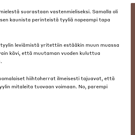
n mielestä suorastaan vastenmieliseksi. Samalla oli
isen kaunista perinteistä tyyliä nopeampi tapa
 tyylin leviämistä yritettiin estääkin muun muassa
n vain kävi, että muutaman vuoden kuluttua
.
omalaiset hiihtoherrat ilmeisesti tajuavat, että
 tyylin mitaleita tuovaan voimaan. No, parempi