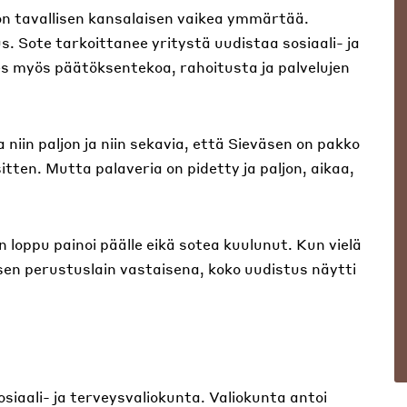
on tavallisen kansalaisen vaikea ymmärtää.
. Sote tarkoittanee yritystä uudistaa sosiaali- ja
s myös päätöksentekoa, rahoitusta ja palvelujen
niin paljon ja niin sekavia, että Sieväsen on pakko
itten. Mutta palaveria on pidetty ja paljon, aikaa,
n loppu painoi päälle eikä sotea kuulunut. Kun vielä
sen perustuslain vastaisena, koko uudistus näytti
siaali- ja terveysvaliokunta. Valiokunta antoi