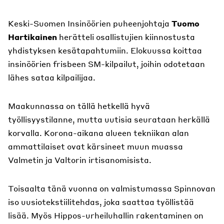
Keski-Suomen Insinöörien puheenjohtaja
Tuomo
Hartikainen
herätteli osallistujien kiinnostusta
yhdistyksen kesätapahtumiin. Elokuussa koittaa
insinöörien frisbeen SM-kilpailut, joihin odotetaan
lähes sataa kilpailijaa.
Maakunnassa on tällä hetkellä hyvä
työllisyystilanne, mutta uutisia seurataan herkällä
korvalla. Korona-aikana alueen tekniikan alan
ammattilaiset ovat kärsineet muun muassa
Valmetin ja Valtorin irtisanomisista.
Toisaalta tänä vuonna on valmistumassa Spinnovan
iso uusiotekstiilitehdas, joka saattaa työllistää
lisää. Myös Hippos-urheiluhallin rakentaminen on