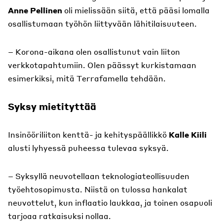
Anne Pellinen
oli mielissään siitä, että pääsi lomalla
osallistumaan työhön liittyvään lähitilaisuuteen.
– Korona-aikana olen osallistunut vain liiton
verkkotapahtumiin. Olen päässyt kurkistamaan
esimerkiksi, mitä Terrafamella tehdään.
Syksy mietityttää
Insinööriliiton kenttä- ja kehityspäällikkö
Kalle Kiili
alusti lyhyessä puheessa tulevaa syksyä.
– Syksyllä neuvotellaan teknologiateollisuuden
työehtosopimusta. Niistä on tulossa hankalat
neuvottelut, kun inflaatio laukkaa, ja toinen osapuoli
tarjoaa ratkaisuksi nollaa.