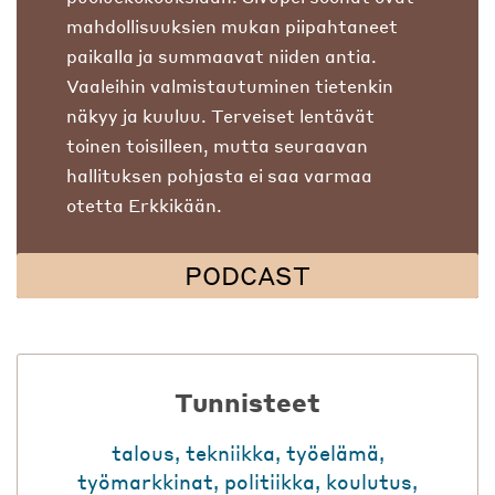
mahdollisuuksien mukan piipahtaneet
paikalla ja summaavat niiden antia.
Vaaleihin valmistautuminen tietenkin
näkyy ja kuuluu. Terveiset lentävät
toinen toisilleen, mutta seuraavan
hallituksen pohjasta ei saa varmaa
otetta Erkkikään.
PODCAST
Tunnisteet
talous
,
tekniikka
,
työelämä
,
työmarkkinat
,
politiikka
,
koulutus
,