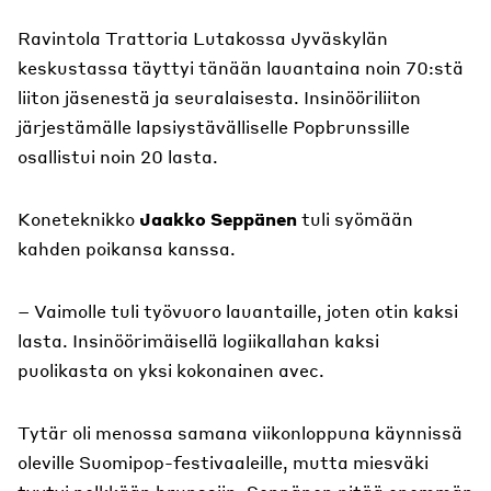
Ravintola Trattoria Lutakossa Jyväskylän
keskustassa täyttyi tänään lauantaina noin 70:stä
liiton jäsenestä ja seuralaisesta. Insinööriliiton
järjestämälle lapsiystävälliselle Popbrunssille
osallistui noin 20 lasta.
Koneteknikko
Jaakko Seppänen
tuli syömään
kahden poikansa kanssa.
– Vaimolle tuli työvuoro lauantaille, joten otin kaksi
lasta. Insinöörimäisellä logiikallahan kaksi
puolikasta on yksi kokonainen avec.
Tytär oli menossa samana viikonloppuna käynnissä
oleville Suomipop-festivaaleille, mutta miesväki