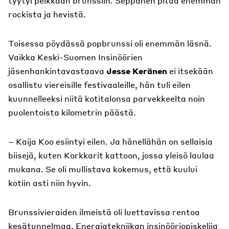
tyytyi pelkkään brunssiin. Seppänen pitää enemmän
rockista ja hevistä.
Toisessa pöydässä popbrunssi oli enemmän läsnä.
Vaikka Keski-Suomen Insinöörien
jäsenhankintavastaava
Jesse Keränen
ei itsekään
osallistu viereisille festivaaleille, hän tuli eilen
kuunnelleeksi niitä kotitalonsa parvekkeelta noin
puolentoista kilometrin päästä.
– Kaija Koo esiintyi eilen. Ja hänellähän on sellaisia
biisejä, kuten Korkkarit kattoon, jossa yleisö laulaa
mukana. Se oli mullistava kokemus, että kuului
kotiin asti niin hyvin.
Brunssivieraiden ilmeistä oli luettavissa rentoa
kesätunnelmaa. Energiatekniikan insinööriopiskelija