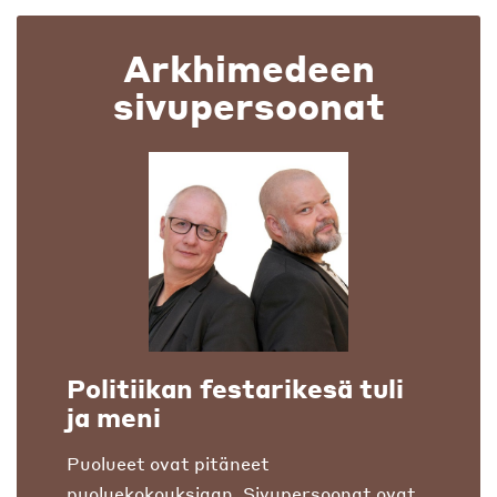
Arkhimedeen
sivupersoonat
Politiikan festarikesä tuli
ja meni
Puolueet ovat pitäneet
puoluekokouksiaan. Sivupersoonat ovat