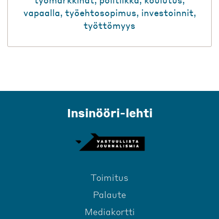
vapaalla
,
työehtosopimus
,
investoinnit
,
työttömyys
Insinööri-lehti
Toimitus
Palaute
Mediakortti