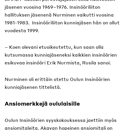
jäsenen vuosina 1969–1976. Insinööriliiton
hallituksen jäsenenä Nurminen vaikutti vuosina
1981-1983. Insinööriliiton kunniajäsen hän on ollut
vuodesta 1999.
– Koen olevani etuoikeutettu, kun saan olla
kutsumassa kunniajäseneksi kaikkien insinöörien
esikuvaa insinööri Erik Nurmista, Rusila sanoi.
Nurminen oli erittäin otettu Oulun Insinöörien
kunniajäsenen tittelistä.
Ansiomerkkejä oululaisille
Oulun Insinöörien syyskokouksessa jaettiin myös
ansiomitaleita. Akavan hopeinen ansiomitali on