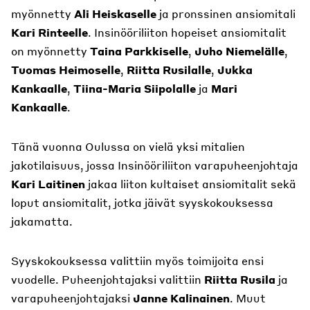
myönnetty
Ali Heiskaselle
ja pronssinen ansiomitali
Kari Rinteelle
. Insinööriliiton hopeiset ansiomitalit
on myönnetty
Taina Parkkiselle
,
Juho Niemelälle
,
Tuomas Heimoselle
,
Riitta Rusilalle
,
Jukka
Kankaalle
,
Tiina-Maria Siipolalle
ja
Mari
Kankaalle
.
Tänä vuonna Oulussa on vielä yksi mitalien
jakotilaisuus, jossa Insinööriliiton varapuheenjohtaja
Kari Laitinen
jakaa liiton kultaiset ansiomitalit sekä
loput ansiomitalit, jotka jäivät syyskokouksessa
jakamatta.
Syyskokouksessa valittiin myös toimijoita ensi
vuodelle. Puheenjohtajaksi valittiin
Riitta Rusila
ja
varapuheenjohtajaksi
Janne Kalinainen
. Muut