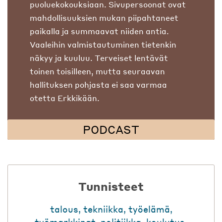
puoluekokouksiaan. Sivupersoonat ovat
mahdollisuuksien mukan piipahtaneet
paikalla ja summaavat niiden antia.
Vaaleihin valmistautuminen tietenkin
näkyy ja kuuluu. Terveiset lentävät
toinen toisilleen, mutta seuraavan
hallituksen pohjasta ei saa varmaa
otetta Erkkikään.
PODCAST
Tunnisteet
talous
,
tekniikka
,
työelämä
,
työmarkkinat
,
politiikka
,
koulutus
,