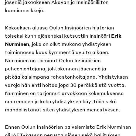
jäseniä jakaakseen Akavan ja Insinööriliiton
kunniamerkkejä.
Kokouksen alussa Oulun Insinöörien historian
toiseksi kunniajäseneksi kutsuttiin insinööri
Erik
Nurminen
, joka on ollut mukana yhdistyksen
toiminnassa kuusikymmentäluvulta alkaen.
Nurminen on toiminut Oulun Insinöörien
puheenjohtajana, johtokunnan jäsenenä ja
pitkäaikaisimpana rahastonhoitajana. Yhdistyksen
varoja hän ehti hoitaa jopa 30 peräkkäistä vuotta.
Nurminen on tarjonnut arvokkaan kokemuksensa
nuorempien ja koko yhdistyksen käyttöön sekä
mahdollistanut siten yhdistyksen menestyksen.
Ennen Oulun Insinöörien palvelemista Erik Nurminen
oli IAET-kassan perustajajäsen sekä hallituksen