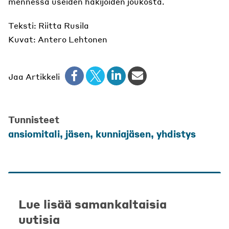
mennessä useiden hakijoiden joukosta.
Teksti: Riitta Rusila
Kuvat: Antero Lehtonen
Jaa Artikkeli
Tunnisteet
ansiomitali
,
jäsen
,
kunniajäsen
,
yhdistys
Lue lisää samankaltaisia
uutisia