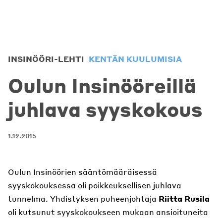
INSINÖÖRI-LEHTI
KENTÄN KUULUMISIA
Oulun Insinööreillä
juhlava syyskokous
1.12.2015
Oulun Insinöörien sääntömääräisessä
syyskokouksessa oli poikkeuksellisen juhlava
tunnelma. Yhdistyksen puheenjohtaja
Riitta Rusila
oli kutsunut syyskokoukseen mukaan ansioituneita