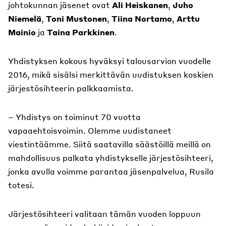
johtokunnan jäsenet ovat
Ali Heiskanen
,
Juho
Niemelä
,
Toni Mustonen
,
Tiina Nortamo
,
Arttu
Mainio
ja
Taina Parkkinen
.
Yhdistyksen kokous hyväksyi talousarvion vuodelle
2016, mikä sisälsi merkittävän uudistuksen koskien
järjestösihteerin palkkaamista.
– Yhdistys on toiminut 70 vuotta
vapaaehtoisvoimin. Olemme uudistaneet
viestintäämme. Siitä saatavilla säästöillä meillä on
mahdollisuus palkata yhdistykselle järjestösihteeri,
jonka avulla voimme parantaa jäsenpalvelua, Rusila
totesi.
Järjestösihteeri valitaan tämän vuoden loppuun