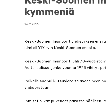
kymmeniä
26.9.2016
Keski-Suomen Insinöörit yhdistyksen ensi a
nimi oli YIY ry:n Keski-Suomen osasto.
Keski-Suomen Insinöörit juhli 70-vuotistai
Aalto-salissa, jonka vuonna 1925 vihityt pu
Paikalle saapui kutsuvieraita aveceineen noin
yhdistystään.
Ihmiset olivat pukeneet parasta päälleen, m