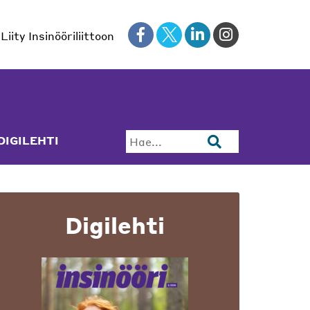
Liity Insinööriliittoon
DIGILEHTI
Hae...
Digilehti