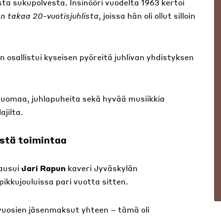
ta sukupolvesta. Insinööri vuodelta 1963 kertoi
n takaa 20-vuotisjuhlista
, joissa hän oli ollut silloin
n osallistui kyseisen pyöreitä juhlivan yhdistyksen
a juomaa, juhlapuheita sekä hyvää musiikkia
jilta.
istä toimintaa
lausui
Jari Rapun
kaveri Jyväskylän
pikkujouluissa pari vuotta sitten.
vuosien jäsenmaksut yhteen – tämä oli