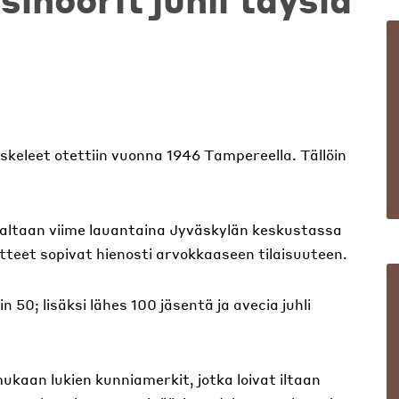
skeleet otettiin vuonna 1946 Tampereella. Tällöin
valtaan viime lauantaina Jyväskylän keskustassa
itteet sopivat hienosti arvokkaaseen tilaisuuteen.
 50; lisäksi lähes 100 jäsentä ja avecia juhli
ukaan lukien kunniamerkit, jotka loivat iltaan