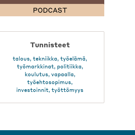
PODCAST
Tunnisteet
talous
,
tekniikka
,
työelämä
,
työmarkkinat
,
politiikka
,
koulutus
,
vapaalla
,
työehtosopimus
,
investoinnit
,
työttömyys