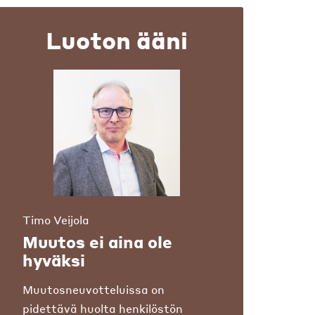
Luoton ääni
Timo Veijola
Muutos ei aina ole
hyväksi
Muutosneuvotteluissa on
pidettävä huolta henkilöstön