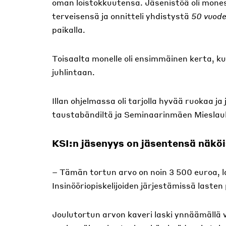
oman loistokkuutensa. Jäsenistöä oli mones
terveisensä ja onnitteli yhdistystä
50 vuode
paikalla.
Toisaalta monelle oli ensimmäinen kerta, ku
juhlintaan.
Illan ohjelmassa oli tarjolla hyvää ruokaa j
taustabändiltä ja Seminaarinmäen Mieslaula
KSI:n jäsenyys on jäsentensä näkö
– Tämän tortun arvo on noin 3 500 euroa, 
Insinööriopiskelijoiden järjestämissä lasten 
Joulutortun arvon kaveri laski ynnäämällä 