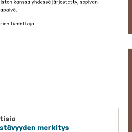
opiston kanssa yhdessä järjestetty, sopivan
tapäivä.
rien tiedottaja
tisia
ystävyyden merkitys