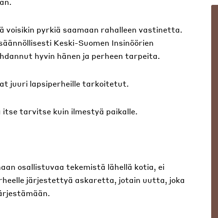
an.
ä voisikin pyrkiä saamaan rahalleen vastinetta.
 säännöllisesti Keski-Suomen Insinöörien
ohdannut hyvin hänen ja perheen tarpeita.
 juuri lapsiperheille tarkoitetut.
itse tarvitse kuin ilmestyä paikalle.
an osallistuvaa tekemistä lähellä kotia, ei
heelle järjestettyä askaretta, jotain uutta, joka
 järjestämään.