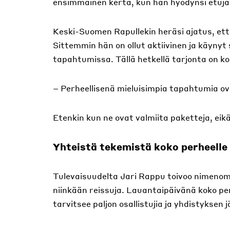
ensimmäinen kerta, kun hän hyödynsi etuja
Keski-Suomen Rapullekin heräsi ajatus, ett
Sittemmin hän on ollut aktiivinen ja käynyt
tapahtumissa. Tällä hetkellä tarjonta on k
– Perheellisenä mieluisimpia tapahtumia ovat
Etenkin kun ne ovat valmiita paketteja, eikä 
Yhteistä tekemistä koko perheelle
Tulevaisuudelta Jari Rappu toivoo nimenoma
niinkään reissuja. Lauantaipäivänä koko per
tarvitsee paljon osallistujia ja yhdistyksen