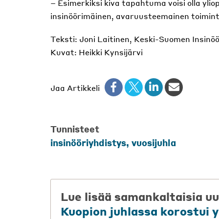
– Esimerkiksi kiva tapahtuma voisi olla yli
insinöörimäinen, avaruusteemainen toimin
Teksti: Joni Laitinen, Keski-Suomen Insinöö
Kuvat: Heikki Kynsijärvi
Jaa Artikkeli
Tunnisteet
insinööriyhdistys
,
vuosijuhla
Lue lisää samankaltaisia uu
Kuopion juhlassa korostui 