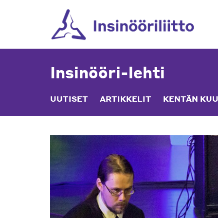
Skip
to
content
Insinööri-lehti
UUTISET
ARTIKKELIT
KENTÄN KUU