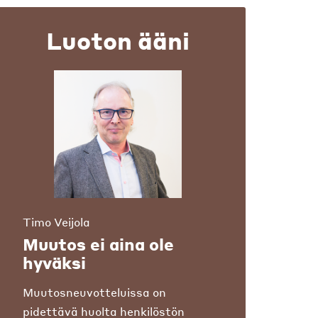
Luoton ääni
Timo Veijola
Muutos ei aina ole
hyväksi
Muutosneuvotteluissa on
pidettävä huolta henkilöstön