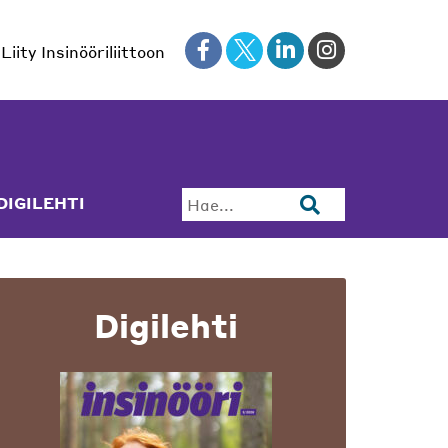
Liity Insinööriliittoon
DIGILEHTI
Hae...
Digilehti