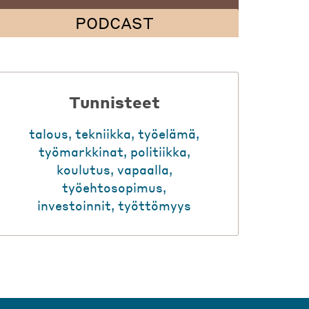
PODCAST
Tunnisteet
talous
,
tekniikka
,
työelämä
,
työmarkkinat
,
politiikka
,
koulutus
,
vapaalla
,
työehtosopimus
,
investoinnit
,
työttömyys