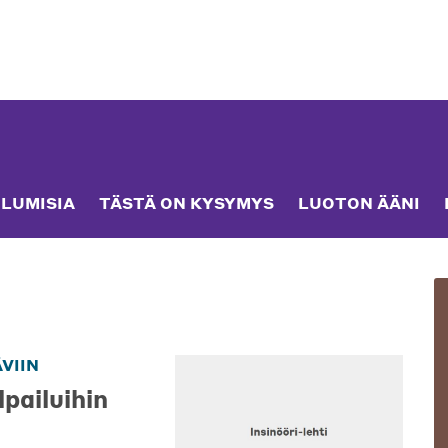
LUMISIA
TÄSTÄ ON KYSYMYS
LUOTON ÄÄNI
VIIN
pailuihin