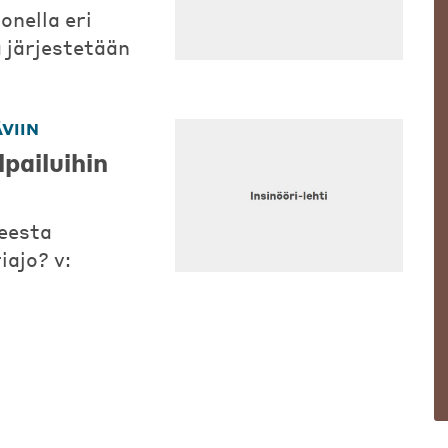
nella eri
 järjestetään
VIIN
pailuihin
eesta
ajo? v: