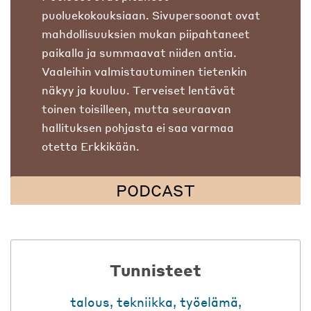
puoluekokouksiaan. Sivupersoonat ovat
mahdollisuuksien mukan piipahtaneet
paikalla ja summaavat niiden antia.
Vaaleihin valmistautuminen tietenkin
näkyy ja kuuluu. Terveiset lentävät
toinen toisilleen, mutta seuraavan
hallituksen pohjasta ei saa varmaa
otetta Erkkikään.
PODCAST
Tunnisteet
talous
,
tekniikka
,
työelämä
,