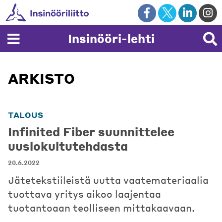
Skip
to
content
Insinööri-lehti
ARKISTO
TALOUS
Infinited Fiber suunnittelee
uusiokuitutehdasta
20.6.2022
Jätetekstiileistä uutta vaatemateriaalia
tuottava yritys aikoo laajentaa
tuotantoaan teolliseen mittakaavaan.