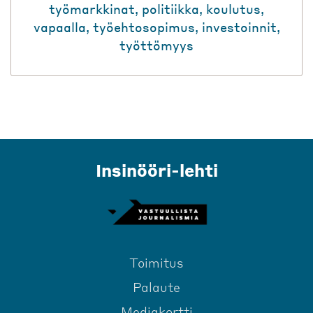
työmarkkinat
,
politiikka
,
koulutus
,
vapaalla
,
työehtosopimus
,
investoinnit
,
työttömyys
Insinööri-lehti
Toimitus
Palaute
Mediakortti