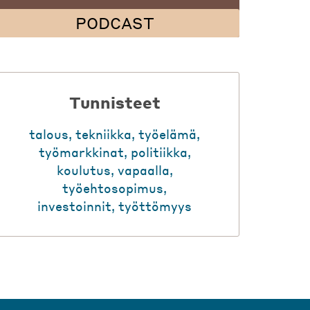
PODCAST
Tunnisteet
talous
,
tekniikka
,
työelämä
,
työmarkkinat
,
politiikka
,
koulutus
,
vapaalla
,
työehtosopimus
,
investoinnit
,
työttömyys