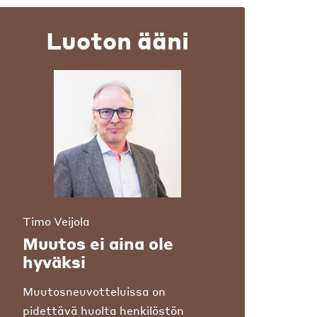
Luoton ääni
Timo Veijola
Muutos ei aina ole
hyväksi
Muutosneuvotteluissa on
pidettävä huolta henkilöstön