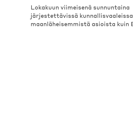
Lokakuun viimeisenä sunnuntaina
järjestettävissä kunnallisvaaleissa
maanläheisemmistä asioista kuin 
Posts
navigation