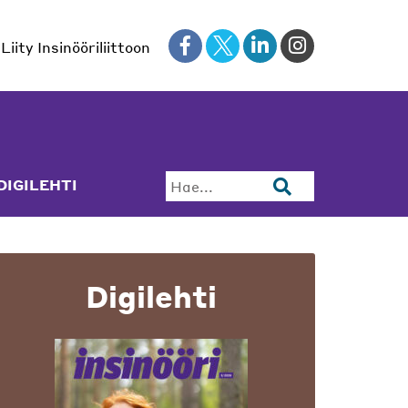
Liity Insinööriliittoon
DIGILEHTI
Hae...
Digilehti