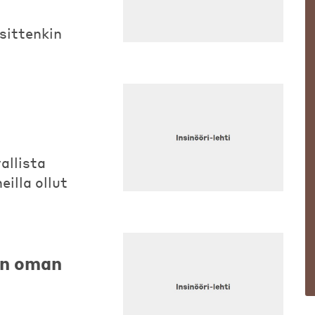
sittenkin
allista
illa ollut
an oman