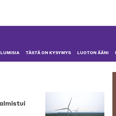
LUMISIA
TÄSTÄ ON KYSYMYS
LUOTON ÄÄNI
almistui