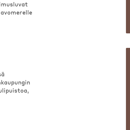
imusluvat
 avomerelle
sä
ankaupungin
lipuistoa,