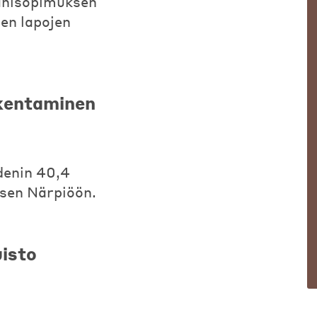
anisopimuksen
ien lapojen
akentaminen
denin 40,4
sen Närpiöön.
isto