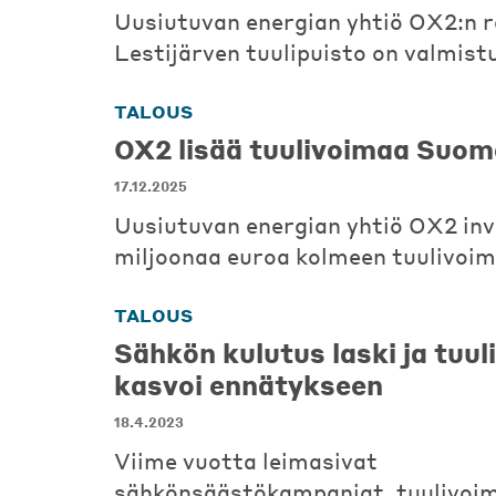
Uusiutuvan energian yhtiö OX2:n
Lestijärven tuulipuisto on valmist
TALOUS
OX2 lisää tuulivoimaa Suo
17.12.2025
Uusiutuvan energian yhtiö OX2 inv
miljoonaa euroa kolmeen tuulivoi
TALOUS
Sähkön kulutus laski ja tuu
kasvoi ennätykseen
18.4.2023
Viime vuotta leimasivat
sähkönsäästökampanjat, tuulivoim