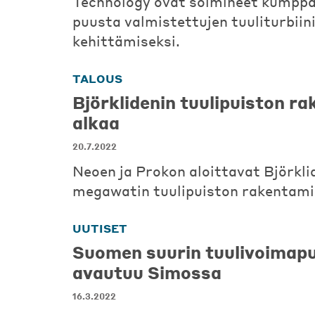
Technology ovat solmineet kumpp
puusta valmistettujen tuuliturbiin
kehittämiseksi.
TALOUS
Björklidenin tuulipuiston r
alkaa
20.7.2022
Neoen ja Prokon aloittavat Björkli
megawatin tuulipuiston rakentami
UUTISET
Suomen suurin tuulivoimapu
avautuu Simossa
16.3.2022