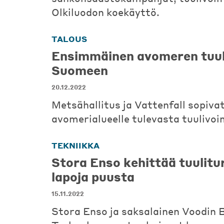
Olkiluodon koekäyttö.
TALOUS
Ensimmäinen avomeren tuul
Suomeen
20.12.2022
Metsähallitus ja Vattenfall sopiva
avomerialueelle tulevasta tuulivo
TEKNIIKKA
Stora Enso kehittää tuulitur
lapoja puusta
15.11.2022
Stora Enso ja saksalainen Voodin 