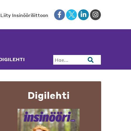
Liity Insinööriliittoon
DIGILEHTI
Hae...
Digilehti