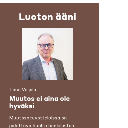
Luoton ääni
Timo Veijola
Muutos ei aina ole
hyväksi
Muutosneuvotteluissa on
pidettävä huolta henkilöstön