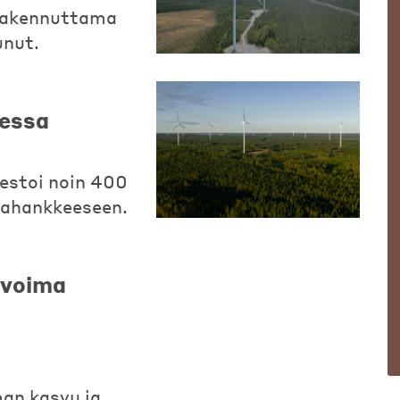
 rakennuttama
unut.
messa
estoi noin 400
mahankkeeseen.
livoima
an kasvu ja