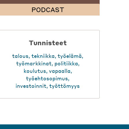
PODCAST
Tunnisteet
talous
,
tekniikka
,
työelämä
,
työmarkkinat
,
politiikka
,
koulutus
,
vapaalla
,
työehtosopimus
,
investoinnit
,
työttömyys