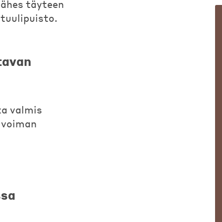
lähes täyteen
tuulipuisto.
tavan
ta valmis
livoiman
ssa