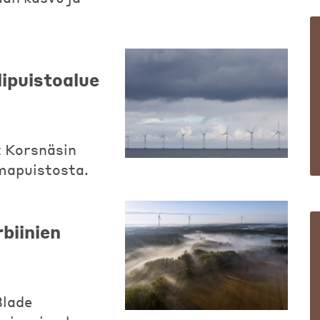
ipuistoalue
t Korsnäsin
imapuistosta.
biinien
Blade