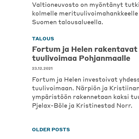
Valtioneuvosto on myöntänyt tutk
kolmelle merituulivoimahankkeelle
Suomen talousalueella.
TALOUS
Fortum ja Helen rakentavat
tuulivoimaa Pohjanmaalle
23.12.2021
Fortum ja Helen investoivat yhdes
tuulivoimaan. Närpiön ja Kristiin
ympäristöön rakennetaan kaksi tuu
Pjelax-Böle ja Kristinestad Norr.
Posts
OLDER POSTS
navigation