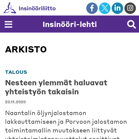
Skip
to
content
Insinööri-lehti
ARKISTO
TALOUS
Nesteen ylemmät haluavat
yhteistyön takaisin
20.11.2020
Naantalin öljynjalostamon
lakkauttamiseen ja Porvoon jalostamon
toimintamallin muutokseen liittyvät
yhteistoimintaneuvottelut osoittivat,