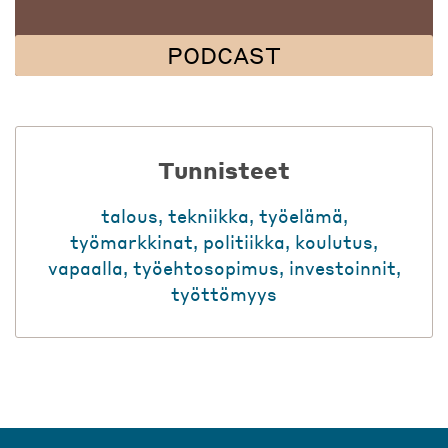
PODCAST
Tunnisteet
talous
,
tekniikka
,
työelämä
,
työmarkkinat
,
politiikka
,
koulutus
,
vapaalla
,
työehtosopimus
,
investoinnit
,
työttömyys