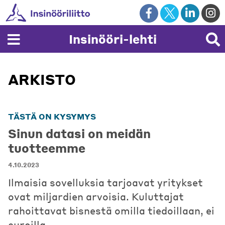
Skip
to
content
Insinööri-lehti
ARKISTO
TÄSTÄ ON KYSYMYS
Sinun datasi on meidän
tuotteemme
4.10.2023
Ilmaisia sovelluksia tarjoavat yritykset
ovat miljardien arvoisia. Kuluttajat
rahoittavat bisnestä omilla tiedoillaan, ei
euroilla.