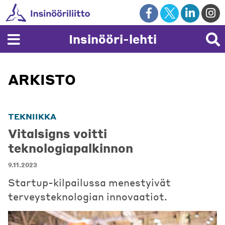
Skip
to
content
Insinööri-lehti
ARKISTO
TEKNIIKKA
Vitalsigns voitti
teknologiapalkinnon
9.11.2023
Startup-kilpailussa menestyivät
terveysteknologian innovaatiot.