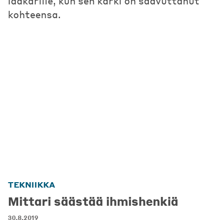
lääkärille, kun sen kärki on saavuttanut
kohteensa.
TEKNIIKKA
Mittari säästää ihmishenkiä
30.8.2019