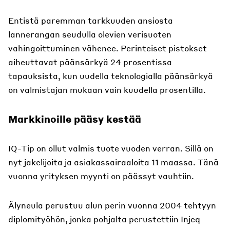
Entistä paremman tarkkuuden ansiosta
lannerangan seudulla olevien verisuoten
vahingoittuminen vähenee. Perinteiset pistokset
aiheuttavat päänsärkyä 24 prosentissa
tapauksista, kun uudella teknologialla päänsärkyä
on valmistajan mukaan vain kuudella prosentilla.
Markkinoille pääsy kestää
IQ-Tip on ollut valmis tuote vuoden verran. Sillä on
nyt jakelijoita ja asiakassairaaloita 11 maassa. Tänä
vuonna yrityksen myynti on päässyt vauhtiin.
Älyneula perustuu alun perin vuonna 2004 tehtyyn
diplomityöhön, jonka pohjalta perustettiin Injeq