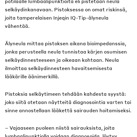
potilaalle lumbaalipunktioita eli pistetään neula
selkäydinkanavaan. Pistoksessa on omat riskinsä,
joita tamperelaisen Injeqin IQ-Tip-älyneula
vähentää.
Älyneula mittaa pistoksen aikana bioimpedanssia,
jonka perusteella neula tunnistaa kärjen osumisen
selkäydinnesteeseen ja oikeaan kohtaan. Neula
ilmoittaa selkäydinnesteen havaitsemisesta
lääkärille äänimerkillä.
Pistoksia selkäytimeen tehdään kahdesta syystä:
joko siitä otetaan näytteitä diagnosointia varten tai
sinne annostellaan lääkettä sairauden hoitamiseksi.
– Vajaaseen puoleen niistä sairauksista, joita
lumbaalipunktiolla voidaan diagnosoida, löytyy