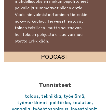
mahdollisuuksien mukan piipahtaneet
paikalla ja summaavat niiden antia.
Vaaleihin valmistautuminen tietenkin
näkyy ja kuuluu. Terveiset lentävät
toinen toisilleen, mutta seuraavan
hallituksen pohjasta ei saa varmaa
otetta Erkkikään.
PODCAST
Tunnisteet
talous
,
tekniikka
,
työelämä
,
työmarkkinat
,
politiikka
,
koulutus
,
vapaalla
,
työehtosopimus
,
investoinnit
,