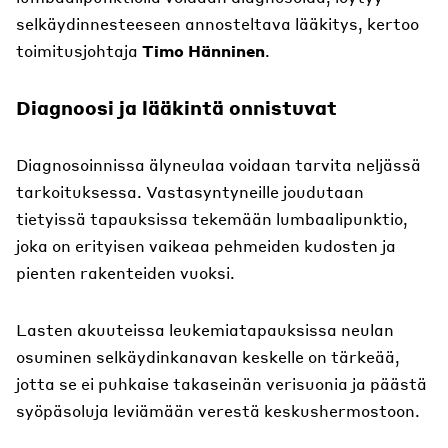
selkäydinnesteeseen annosteltava lääkitys, kertoo
toimitusjohtaja
Timo Hänninen
.
Diagnoosi ja lääkintä onnistuvat
Diagnosoinnissa älyneulaa voidaan tarvita neljässä
tarkoituksessa. Vastasyntyneille joudutaan
tietyissä tapauksissa tekemään lumbaalipunktio,
joka on erityisen vaikeaa pehmeiden kudosten ja
pienten rakenteiden vuoksi.
Lasten akuuteissa leukemiatapauksissa neulan
osuminen selkäydinkanavan keskelle on tärkeää,
jotta se ei puhkaise takaseinän verisuonia ja päästä
syöpäsoluja leviämään verestä keskushermostoon.