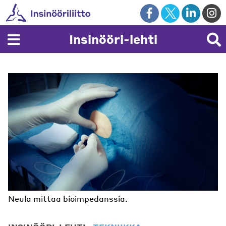
Skip
to
content
Insinööri-lehti
Neula mittaa bioimpedanssia.