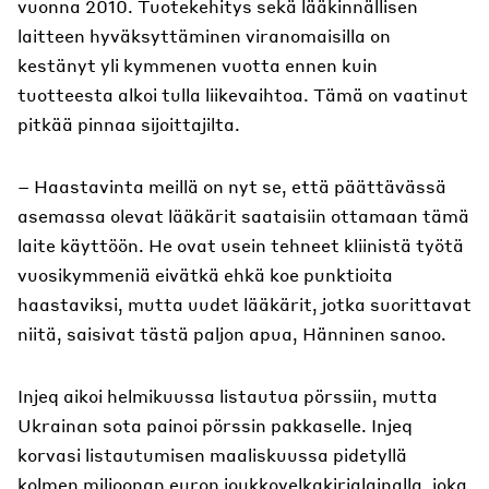
vuonna 2010. Tuotekehitys sekä lääkinnällisen
laitteen hyväksyttäminen viranomaisilla on
kestänyt yli kymmenen vuotta ennen kuin
tuotteesta alkoi tulla liikevaihtoa. Tämä on vaatinut
pitkää pinnaa sijoittajilta.
– Haastavinta meillä on nyt se, että päättävässä
asemassa olevat lääkärit saataisiin ottamaan tämä
laite käyttöön. He ovat usein tehneet kliinistä työtä
vuosikymmeniä eivätkä ehkä koe punktioita
haastaviksi, mutta uudet lääkärit, jotka suorittavat
niitä, saisivat tästä paljon apua, Hänninen sanoo.
Injeq aikoi helmikuussa listautua pörssiin, mutta
Ukrainan sota painoi pörssin pakkaselle. Injeq
korvasi listautumisen maaliskuussa pidetyllä
kolmen miljoonan euron joukkovelkakirjalainalla, joka