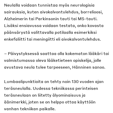
Neulalla voidaan tunnistaa myös neurologisia
sairauksia, kuten aivokalvontulehdus, borrelioosi,
Alzheimerin tai Parkinsonin tauti tai MS-tauti.
Lisäksi ensiavussa voidaan testata, onko kovasta
päänsärystä valittavalla potilaalla esimerkiksi
enkefaliitti tai meningiitti eli aivokalvontulehdus.
– Päivystyksessä saattaa olla kokematon lääkäri tai
valmistumassa oleva lääketieteen opiskelija, jolle
avustava neula tulee tarpeeseen, Hänninen sanoo.
Lumbaalipunktioita on tehty noin 130 vuoden ajan
teräsneulalla. Uudessa tekniikassa perinteisen
teräsneulaan on liitetty älyominaisuus ja
äänimerkki, joten se on helppo ottaa käyttöön
vanhan tekniikan paikalle.