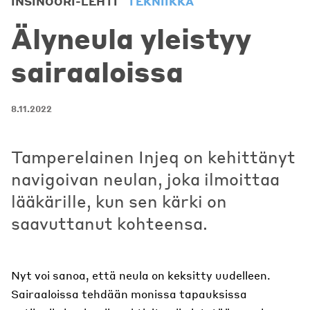
INSINÖÖRI-LEHTI
TEKNIIKKA
Älyneula yleistyy
sairaaloissa
8.11.2022
Tamperelainen Injeq on kehittänyt
navigoivan neulan, joka ilmoittaa
lääkärille, kun sen kärki on
saavuttanut kohteensa.
Nyt voi sanoa, että neula on keksitty uudelleen.
Sairaaloissa tehdään monissa tapauksissa