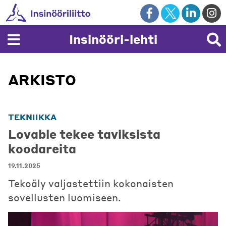
Skip
to
content
Insinööri-lehti
ARKISTO
TEKNIIKKA
Lovable tekee taviksista
koodareita
19.11.2025
Tekoäly valjastettiin kokonaisten
sovellusten luomiseen.