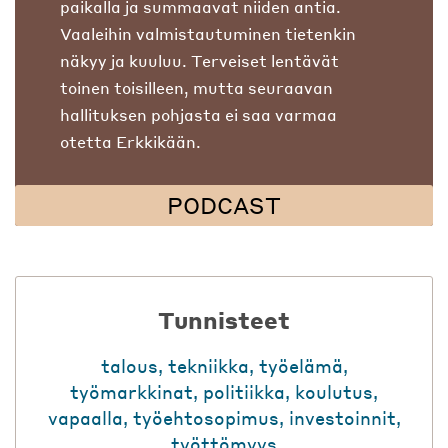
paikalla ja summaavat niiden antia.
Vaaleihin valmistautuminen tietenkin
näkyy ja kuuluu. Terveiset lentävät
toinen toisilleen, mutta seuraavan
hallituksen pohjasta ei saa varmaa
otetta Erkkikään.
PODCAST
Tunnisteet
talous
,
tekniikka
,
työelämä
,
työmarkkinat
,
politiikka
,
koulutus
,
vapaalla
,
työehtosopimus
,
investoinnit
,
työttömyys