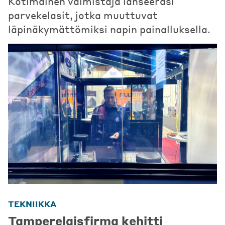
Kotimainen valmistaja lanseerasi
parvekelasit, jotka muuttuvat
läpinäkymättömiksi napin painalluksella.
TEKNIIKKA
Tamperelaisfirma kehitti