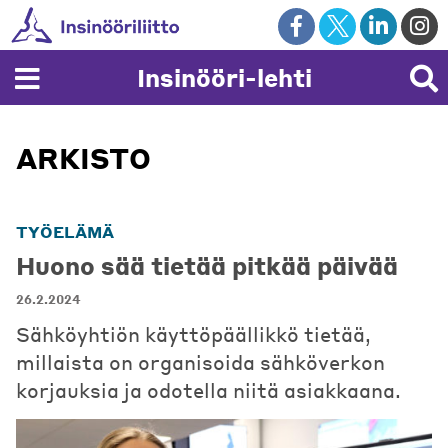
Skip
to
content
Insinööri-lehti
ARKISTO
TYÖELÄMÄ
Huono sää tietää pitkää päivää
26.2.2024
Sähköyhtiön käyttöpäällikkö tietää,
millaista on organisoida sähköverkon
korjauksia ja odotella niitä asiakkaana.