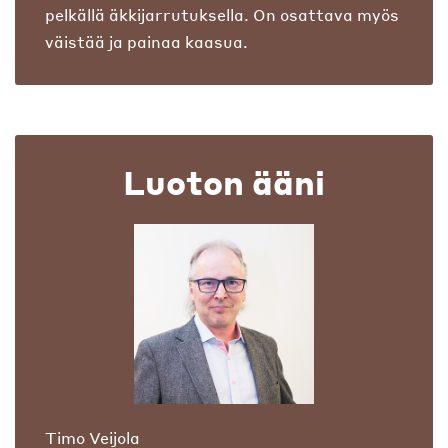
pelkällä äkkijarrutuksella. On osattava myös
väistää ja painaa kaasua.
Luoton ääni
Timo Veijola