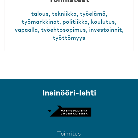
talous
,
tekniikka
,
työelämä
,
työmarkkinat
,
politiikka
,
koulutus
,
vapaalla
,
työehtosopimus
,
investoinnit
,
työttömyys
Insinööri-lehti
Toimitus