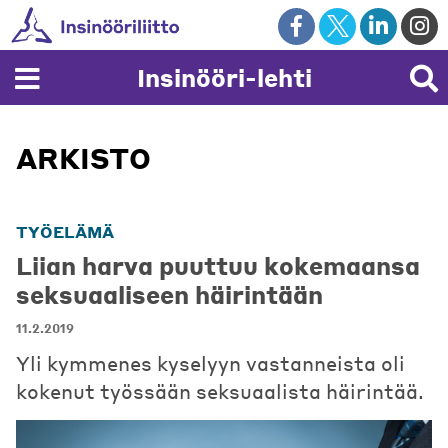
Skip
to
content
Insinööri-lehti
ARKISTO
TYÖELÄMÄ
Liian harva puuttuu kokemaansa
seksuaaliseen häirintään
11.2.2019
Yli kymmenes kyselyyn vastanneista oli
kokenut työssään seksuaalista häirintää.