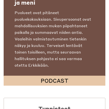
ja meni
Puolueet ovat pitäneet
puoluekokouksiaan. Sivupersoonat ovat
mahdollisuuksien mukan piipahtaneet
paikalla ja summaavat niiden antia.
Vaaleihin valmistautuminen tietenkin
näkyy ja kuuluu. Terveiset lentävät
toinen toisilleen, mutta seuraavan
hallituksen pohjasta ei saa varmaa
otetta Erkkikään.
PODCAST
Tunnisteet