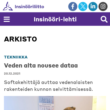
Skip
to
content
Insinööri-lehti
ARKISTO
TEKNIIKKA
Veden alta nousee dataa
20.12.2021
Softakehittäjä auttaa vedenalaisten
rakenteiden kunnon selvittämisessä.