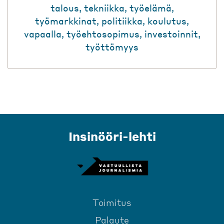
talous
,
tekniikka
,
työelämä
,
työmarkkinat
,
politiikka
,
koulutus
,
vapaalla
,
työehtosopimus
,
investoinnit
,
työttömyys
Insinööri-lehti
Toimitus
Palaute