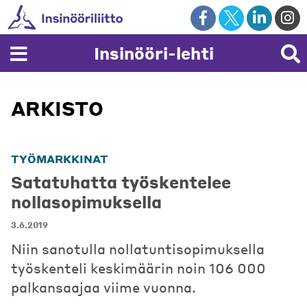
Skip
to
content
Insinööri-lehti
ARKISTO
TYÖMARKKINAT
Satatuhatta työskentelee
nollasopimuksella
3.6.2019
Niin sanotulla nollatuntisopimuksella
työskenteli keskimäärin noin 106 000
palkansaajaa viime vuonna.