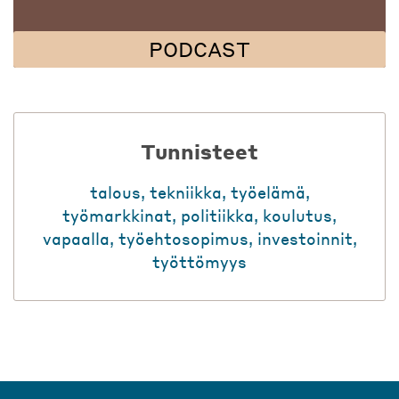
PODCAST
Tunnisteet
talous
,
tekniikka
,
työelämä
,
työmarkkinat
,
politiikka
,
koulutus
,
vapaalla
,
työehtosopimus
,
investoinnit
,
työttömyys