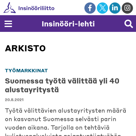
Skip
to
content
Insinööri-lehti
ARKISTO
TYÖMARKKINAT
Suomessa työtä välittää yli 40
alustayritystä
20.8.2021
Työtä välittävien alustayritysten määrä
on kasvanut Suomessa selvästi parin
vuoden aikana. Tarjolla on tehtäviä
kuljetuspalveluista asiantuntijatyöhön.