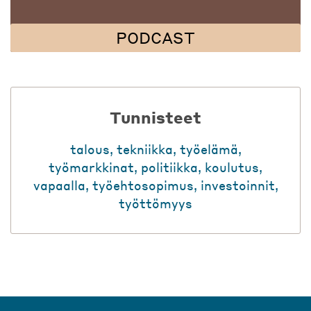
PODCAST
Tunnisteet
talous
,
tekniikka
,
työelämä
,
työmarkkinat
,
politiikka
,
koulutus
,
vapaalla
,
työehtosopimus
,
investoinnit
,
työttömyys