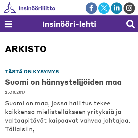
Skip
to
content
Insinööri-lehti
ARKISTO
TÄSTÄ ON KYSYMYS
Suomi on hännystelijöiden maa
25.10.2017
Suomi on maa, jossa hallitus tekee
kaikkensa mielistelläkseen yrityksiä ja
valtaapitävät kaipaavat vahvaa johtajaa.
Tällaisiin,