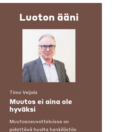
Luoton ääni
Timo Veijola
Muutos ei aina ole
hyväksi
Muutosneuvotteluissa on
pidettävä huolta henkilöstön