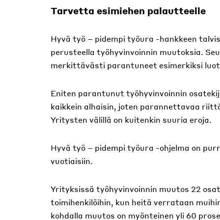
Tarvetta esimiehen palautteelle
Hyvä työ – pidempi työura -hankkeen talvis
perusteella työhyvinvoinnin muutoksia. Seu
merkittävästi parantuneet esimerkiksi luo
Eniten parantunut työhyvinvoinnin osatekijä
kaikkein alhaisin, joten parannettavaa riitt
Yritysten välillä on kuitenkin suuria eroja.
Hyvä työ – pidempi työura -ohjelma on purrut
vuotiaisiin.
Yrityksissä työhyvinvoinnin muutos 22 osat
toimihenkilöihin, kun heitä verrataan muihi
kohdalla muutos on myönteinen yli 60 prose