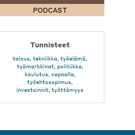
PODCAST
Tunnisteet
talous
,
tekniikka
,
työelämä
,
työmarkkinat
,
politiikka
,
koulutus
,
vapaalla
,
työehtosopimus
,
investoinnit
,
työttömyys