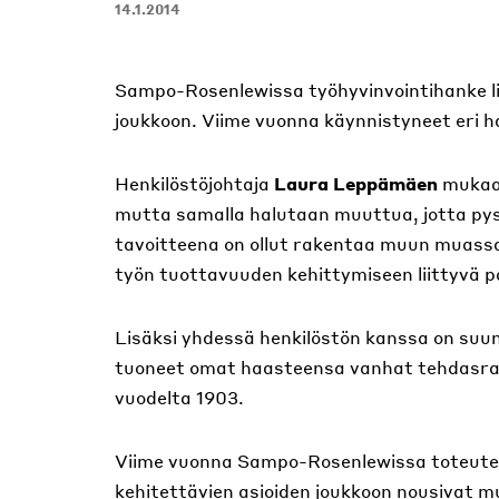
14.1.2014
Sampo-Rosenlewissa työhyvinvointihanke l
joukkoon. Viime vuonna käynnistyneet eri h
Henkilöstöjohtaja
Laura Leppämäen
mukaan
mutta samalla halutaan muuttua, jotta py
tavoitteena on ollut rakentaa muun muassa 
työn tuottavuuden kehittymiseen liittyvä pa
Lisäksi yhdessä henkilöstön kanssa on suun
tuoneet omat haasteensa vanhat tehdasr
vuodelta 1903.
Viime vuonna Sampo-Rosenlewissa toteutett
kehitettävien asioiden joukkoon nousivat