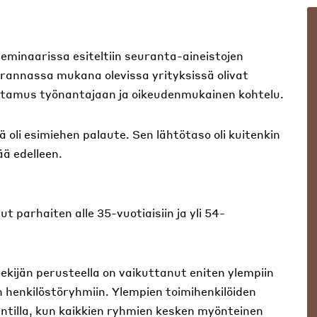
eminaarissa esiteltiin seuranta-aineistojen
rannassa mukana olevissa yrityksissä olivat
ttamus työnantajaan ja oikeudenmukainen kohtelu.
 oli esimiehen palaute. Sen lähtötaso oli kuitenkin
ää edelleen.
 parhaiten alle 35-vuotiaisiin ja yli 54-
ekijän perusteella on vaikuttanut eniten ylempiin
n henkilöstöryhmiin. Ylempien toimihenkilöiden
ntilla, kun kaikkien ryhmien kesken myönteinen