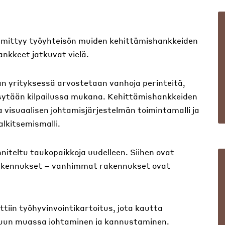
imittyy työyhteisön muiden kehittämishankkeiden
ankkeet jatkuvat vielä.
 yrityksessä arvostetaan vanhoja perinteitä,
sytään kilpailussa mukana. Kehittämishankkeiden
visuaalisen johtamisjärjestelmän toimintamalli ja
lkitsemismalli.
niteltu taukopaikkoja uudelleen. Siihen ovat
akennukset – vanhimmat rakennukset ovat
iin työhyvinvointikartoitus, jota kautta
 muun muassa johtaminen ja kannustaminen.