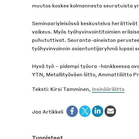
muutos koskee kolmannesta seuratuista yr
Seminaariyleisössä keskustelua herättivä
vaikeus. Myös työhyvinvointitoimien erilais
puhututtivat. Seuranta-aineiston perusteel
työhyvinvoinnin asiantuntijaryhmä lupasi s
Hyvä työ – pidempi työura -hankkeessa ova
YTN, Metallityöväen liitto, Ammattiliitto Pr
Teksti: Kirsi Tamminen,
Insinööriliitto
Jaa Artikkeli
Tunnisteet