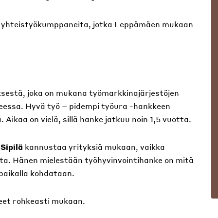
isia yhteistyökumppaneita, jotka Leppämäen mukaan
ksestä, joka on mukana työmarkkinajärjestöjen
keessa. Hyvä työ – pidempi työura -hankkeen
Aikaa on vielä, sillä hanke jatkuu noin 1,5 vuotta.
 Sipilä
kannustaa yrityksiä mukaan, vaikka
eita. Hänen mielestään työhyvinvointihanke on mitä
öpaikalla kohdataan.
eneet rohkeasti mukaan.