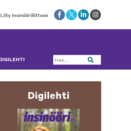
Liity Insinööriliittoon
DIGILEHTI
Hae...
Digilehti