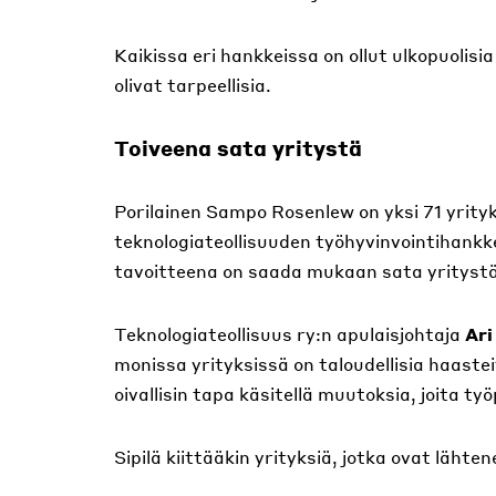
Kaikissa eri hankkeissa on ollut ulkopuol
olivat tarpeellisia.
Toiveena sata yritystä
Porilainen Sampo Rosenlew on yksi 71 yrity
teknologiateollisuuden työhyvinvointihank
tavoitteena on saada mukaan sata yritystä. 
Teknologiateollisuus ry:n apulaisjohtaja
Ari
monissa yrityksissä on taloudellisia haast
oivallisin tapa käsitellä muutoksia, joita ty
Sipilä kiittääkin yrityksiä, jotka ovat läht