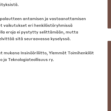
ityksistä.
t palautteen antamisen ja vastaanottamisen
et vaikutukset eri henkilöstöryhmissä
la eroja ei pystytty selittämään, mutta
elvittää sitä seuraavassa kyselyssä.
t mukana Insinööriliitto, Ylemmät Toimihenkilöt
o ja Teknologiateollisuus ry.