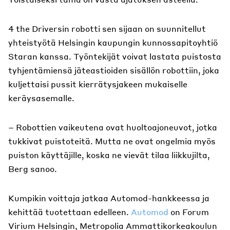
4 the Driversin robotti sen sijaan on suunnitellut
yhteistyötä Helsingin kaupungin kunnossapitoyhtiö
Staran kanssa. Työntekijät voivat lastata puistosta
tyhjentämiensä jäteastioiden sisällön robottiin, joka
kuljettaisi pussit kierrätysjakeen mukaiselle
keräysasemalle.
– Robottien vaikeutena ovat huoltoajoneuvot, jotka
tukkivat puistoteitä. Mutta ne ovat ongelmia myös
puiston käyttäjille, koska ne vievät tilaa liikkujilta,
Berg sanoo.
Kumpikin voittaja jatkaa Automod-hankkeessa ja
kehittää tuotettaan edelleen.
Automod
on Forum
Virium Helsingin, Metropolia Ammattikorkeakoulun