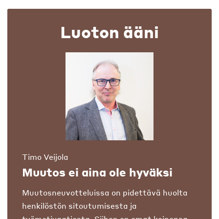
Luoton ääni
Timo Veijola
Muutos ei aina ole hyväksi
Muutosneuvotteluissa on pidettävä huolta
henkilöstön sitoutumisesta ja
työmotivaatiosta. Siihen on omat keinonsa.