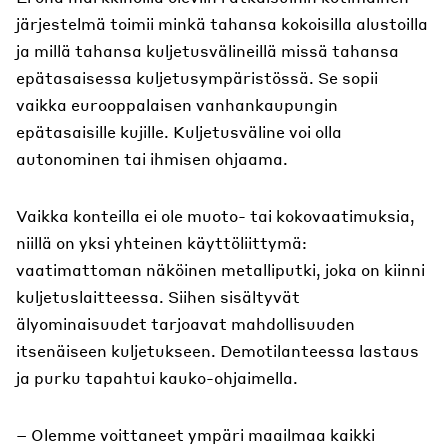
järjestelmä toimii minkä tahansa kokoisilla alustoilla
ja millä tahansa kuljetusvälineillä missä tahansa
epätasaisessa kuljetusympäristössä. Se sopii
vaikka eurooppalaisen vanhankaupungin
epätasaisille kujille. Kuljetusväline voi olla
autonominen tai ihmisen ohjaama.
Vaikka konteilla ei ole muoto- tai kokovaatimuksia,
niillä on yksi yhteinen käyttöliittymä:
vaatimattoman näköinen metalliputki, joka on kiinni
kuljetuslaitteessa. Siihen sisältyvät
älyominaisuudet tarjoavat mahdollisuuden
itsenäiseen kuljetukseen. Demotilanteessa lastaus
ja purku tapahtui kauko-ohjaimella.
– Olemme voittaneet ympäri maailmaa kaikki