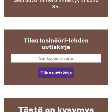
Seuraava numero ilmestyy viikolla
35.
Tilaa Insinööri-lehden
uutiskirje
Tilaa uutiskirje
Tästä on kysymys