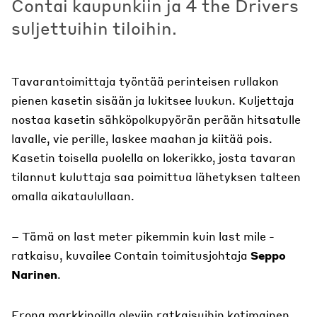
Contai kaupunkiin ja 4 the Drivers
suljettuihin tiloihin.
Tavarantoimittaja työntää perinteisen rullakon
pienen kasetin sisään ja lukitsee luukun. Kuljettaja
nostaa kasetin sähköpolkupyörän perään hitsatulle
lavalle, vie perille, laskee maahan ja kiitää pois.
Kasetin toisella puolella on lokerikko, josta tavaran
tilannut kuluttaja saa poimittua lähetyksen talteen
omalla aikataulullaan.
– Tämä on last meter pikemmin kuin last mile -
ratkaisu, kuvailee Contain toimitusjohtaja
Seppo
Narinen
.
Erona markkinoilla oleviin ratkaisuihin kotimainen