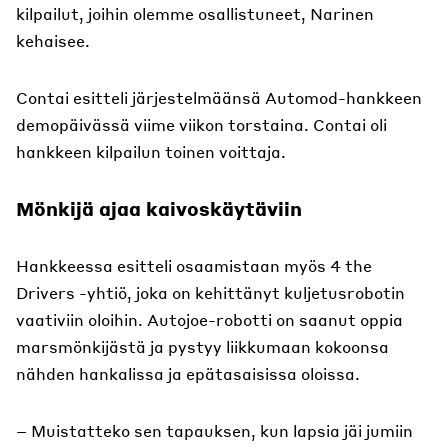
kilpailut, joihin olemme osallistuneet, Narinen
kehaisee.
Contai esitteli järjestelmäänsä Automod-hankkeen
demopäivässä viime viikon torstaina. Contai oli
hankkeen kilpailun toinen voittaja.
Mönkijä ajaa kaivoskäytäviin
Hankkeessa esitteli osaamistaan myös 4 the
Drivers -yhtiö, joka on kehittänyt kuljetusrobotin
vaativiin oloihin. Autojoe-robotti on saanut oppia
marsmönkijästä ja pystyy liikkumaan kokoonsa
nähden hankalissa ja epätasaisissa oloissa.
– Muistatteko sen tapauksen, kun lapsia jäi jumiin