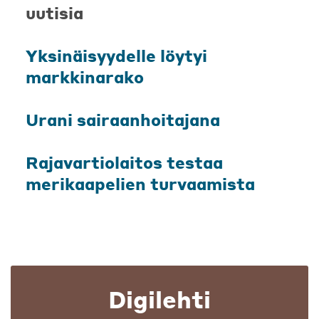
uutisia
Yksinäisyydelle löytyi
markkinarako
Urani sairaanhoitajana
Rajavartiolaitos testaa
merikaapelien turvaamista
Digilehti