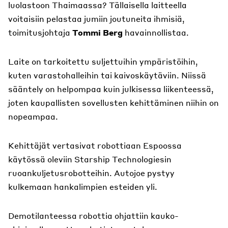
luolastoon Thaimaassa? Tällaisella laitteella
voitaisiin pelastaa jumiin joutuneita ihmisiä,
toimitusjohtaja
Tommi Berg
havainnollistaa.
Laite on tarkoitettu suljettuihin ympäristöihin,
kuten varastohalleihin tai kaivoskäytäviin. Niissä
sääntely on helpompaa kuin julkisessa liikenteessä,
joten kaupallisten sovellusten kehittäminen niihin on
nopeampaa.
Kehittäjät vertasivat robottiaan Espoossa
käytössä oleviin Starship Technologiesin
ruoankuljetusrobotteihin. Autojoe pystyy
kulkemaan hankalimpien esteiden yli.
Demotilanteessa robottia ohjattiin kauko-