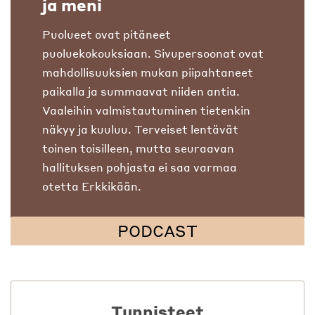
ja meni
Puolueet ovat pitäneet
puoluekokouksiaan. Sivupersoonat ovat
mahdollisuuksien mukan piipahtaneet
paikalla ja summaavat niiden antia.
Vaaleihin valmistautuminen tietenkin
näkyy ja kuuluu. Terveiset lentävät
toinen toisilleen, mutta seuraavan
hallituksen pohjasta ei saa varmaa
otetta Erkkikään.
PODCAST
Tunnisteet