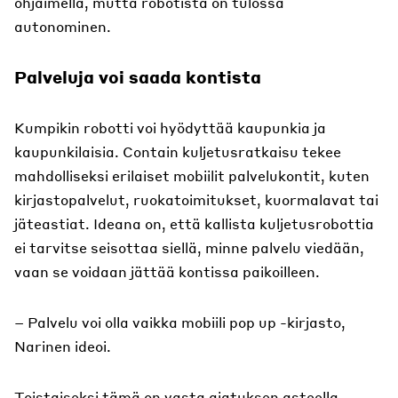
ohjaimella, mutta robotista on tulossa
autonominen.
Palveluja voi saada kontista
Kumpikin robotti voi hyödyttää kaupunkia ja
kaupunkilaisia. Contain kuljetusratkaisu tekee
mahdolliseksi erilaiset mobiilit palvelukontit, kuten
kirjastopalvelut, ruokatoimitukset, kuormalavat tai
jäteastiat. Ideana on, että kallista kuljetusrobottia
ei tarvitse seisottaa siellä, minne palvelu viedään,
vaan se voidaan jättää kontissa paikoilleen.
– Palvelu voi olla vaikka mobiili pop up -kirjasto,
Narinen ideoi.
Toistaiseksi tämä on vasta ajatuksen asteella.