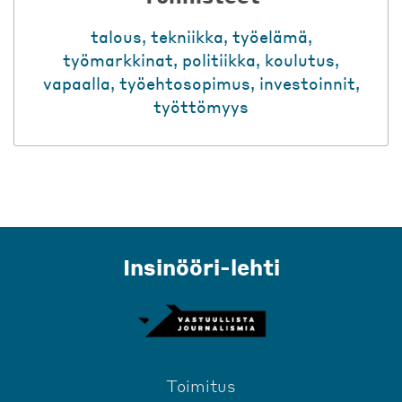
talous
,
tekniikka
,
työelämä
,
työmarkkinat
,
politiikka
,
koulutus
,
vapaalla
,
työehtosopimus
,
investoinnit
,
työttömyys
Insinööri-lehti
Toimitus