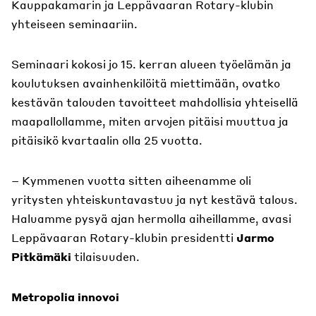
Kauppakamarin ja Leppävaaran Rotary-klubin
yhteiseen seminaariin.
Seminaari kokosi jo 15. kerran alueen työelämän ja
koulutuksen avainhenkilöitä miettimään, ovatko
kestävän talouden tavoitteet mahdollisia yhteisellä
maapallollamme, miten arvojen pitäisi muuttua ja
pitäisikö kvartaalin olla 25 vuotta.
– Kymmenen vuotta sitten aiheenamme oli
yritysten yhteiskuntavastuu ja nyt kestävä talous.
Haluamme pysyä ajan hermolla aiheillamme, avasi
Leppävaaran Rotary-klubin presidentti
Jarmo
Pitkämäki
tilaisuuden.
Metropolia innovoi