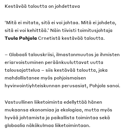
Kestävää taloutta on johdettava
‘Mitä ei mitata, sitä ei voi johtaa. Mitä ei johdeta,
sitä ei voi kehittää.’ Näin tiivisti toimitusjohtaja
Tuula Pohjola
Crnetistä kestävää taloutta.
– Globaali talouskriisi, ilmastonmuutos ja ihmisten
eriarvoistuminen peräänkuuluttavat uutta
talousajattelua – siis kestävää taloutta, joka
mahdollistanee myös pohjoismaisen
hyvinvointiyhteiskunnan perusasiat, Pohjola sanoi.
Vastuullinen liiketoiminta edellyttää hänen
mukaansa ekonomiaa ja ekologiaa, mutta myös
hyvää johtamista ja paikallista toimintaa sekä
globaalia näkökulmaa liiketoimintaan.