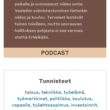
paikalla ja summaavat niiden antia.
Vaaleihin valmistautuminen tietenkin
näkyy ja kuuluu. Terveiset lentävät
toinen toisilleen, mutta seuraavan
hallituksen pohjasta ei saa varmaa
otetta Erkkikään.
PODCAST
Tunnisteet
talous
,
tekniikka
,
työelämä
,
työmarkkinat
,
politiikka
,
koulutus
,
vapaalla
,
työehtosopimus
,
investoinnit
,