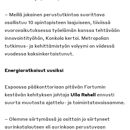
– Meillä jokainen perustutkintoa suorittava
osallistuu 10 opintopisteen laajuiseen, tiiviissä
vuorovaikutuksessa työelämän kanssa tehtävään
innovointityöhön, Konkola kertoi. Metropolian
tutkimus- ja kehittämistyön volyymi on viidessä
vuodessa kaksinkertaistunut.
Energiaratkaisut uusiksi
Espoossa pääkonttoriaan pitävän Fortumin
kestävän kehityksen johtaja
Ulla Rehell
ennusti
suurta muutosta ajattelu- ja toimintatavoissamme.
– Olemme siirtymässä ja osittain jo siirtyneet
aurinkotalouteen eli aurinkoon perustuvaan