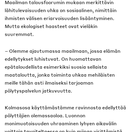
Maailman talousfoorumin mukaan merkittävin
lähitulevaisuuden uhka on sosiaalinen, nimittäin
ihmisten välisen eriarvoisuuden lisääntyminen.
Mutta ekologiset haasteet ovat vieläkin
suuremmat.
– Olemme ajautumassa maailmaan, jossa elämän
edellytykset luhistuvat. On huomattavan
epätaloudellista esimerkiksi suosia sellaista
maataloutta, jonka toiminta uhkaa mehiläisten
meille tähän asti ilmaiseksi tarjoaman
pölytyspalvelun jatkuvuutta.
Kolmasosa käyttämästämme ravinnosta edellyttää
pölyttäjien olemassaoloa. Luonnon
monimuotoisuuden uhraaminen lyhyen aikavälin
voittoja tavoiteltaessa on kuin miinan virittämistä