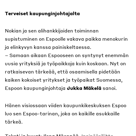
Terveiset kaupunginjohtajalta
Nokian ja sen alihankkijoiden toiminnan
supistuminen on Espoolle vakava paikka menokurin
ja elinkyvyn kanssa painiskeltaessa.
– Samaan aikaan Espooseen on syntynyt enemmän
uusia yrityksiä ja työpaikkoja kuin koskaan. Nyt on
ratkaisevan tärkeää, että osaamisella pidetään
kaiken kokoiset yritykset ja työpaikat Suomessa,
Espoon kaupunginjohtaja
Jukka Mäkelä
sanoi.
Hänen visiossaan viiden kaupunkikeskuksen Espoo
luo sen Espoo-tarinan, joka on kaikille asukkaille
tärkeä.
Teksti ja kuvat: Ilona Mäenpää,
Insinööriliitto