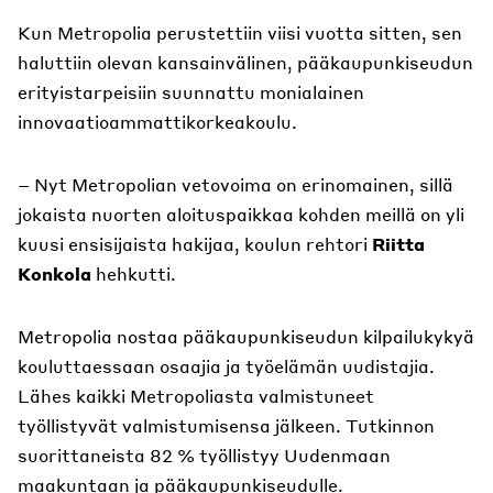
Kun Metropolia perustettiin viisi vuotta sitten, sen
haluttiin olevan kansainvälinen, pääkaupunkiseudun
erityistarpeisiin suunnattu monialainen
innovaatioammattikorkeakoulu.
– Nyt Metropolian vetovoima on erinomainen, sillä
jokaista nuorten aloituspaikkaa kohden meillä on yli
kuusi ensisijaista hakijaa, koulun rehtori
Riitta
Konkola
hehkutti.
Metropolia nostaa pääkaupunkiseudun kilpailukykyä
kouluttaessaan osaajia ja työelämän uudistajia.
Lähes kaikki Metropoliasta valmistuneet
työllistyvät valmistumisensa jälkeen. Tutkinnon
suorittaneista 82 % työllistyy Uudenmaan
maakuntaan ja pääkaupunkiseudulle.